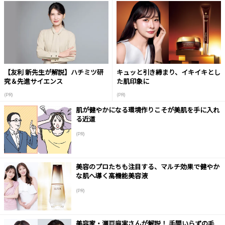
【友利 新先生が解説】ハチミツ研
キュッと引き締まり、イキイキとし
究＆先進サイエンス
た肌印象に
(PR)
(PR)
肌が健やかになる環境作りこそが美肌を手に入れ
る近道
(PR)
美容のプロたちも注目する、マルチ効果で健やか
な肌へ導く高機能美容液
(PR)
美容家・瀬戸麻実さんが解説！ 手間いらずの毛