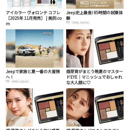
アイカラー ヴォロンテ コフレ
Jeep史上最長! 85時間の試乗体
［2025年 11月発売］ | 美的.co
験
PR（Jeep Japan）
m
Jeepで家族と夏一番の大冒険
畑芽育がまとう晩夏のマスター
へ！
ドEYE｜マニッシュでおしゃれ
PR（Jeep Japan）
な大人顔に♡