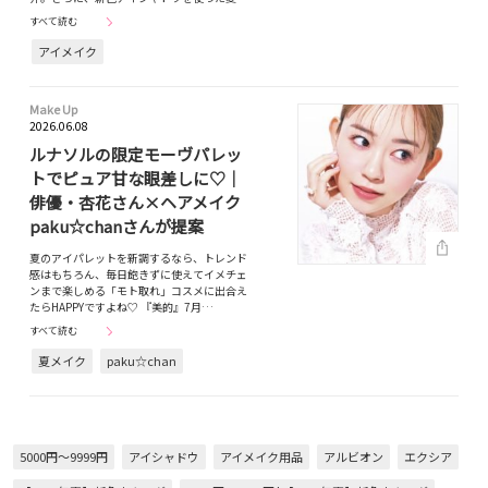
すべて読む
アイメイク
Make Up
2026.06.08
ルナソルの限定モーヴパレッ
トでピュア甘な眼差しに♡｜
俳優・杏花さん×ヘアメイク
paku☆chanさんが提案
夏のアイパレットを新調するなら、トレンド
感はもちろん、毎日飽きずに使えてイメチェ
ンまで楽しめる「モト取れ」コスメに出合え
たらHAPPYですよね♡ 『美的』7月…
すべて読む
夏メイク
paku☆chan
5000円～9999円
アイシャドウ
アイメイク用品
アルビオン
エクシア