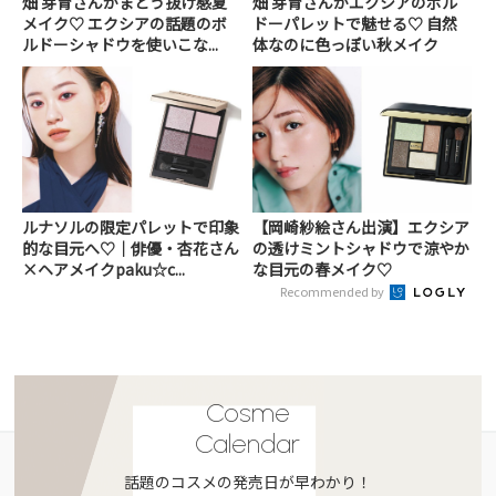
畑 芽育さんがまとう抜け感夏
畑 芽育さんがエクシアのボル
メイク♡ エクシアの話題のボ
ドーパレットで魅せる♡ 自然
ルドーシャドウを使いこな...
体なのに色っぽい秋メイク
ルナソルの限定パレットで印象
【岡崎紗絵さん出演】エクシア
的な目元へ♡｜俳優・杏花さん
の透けミントシャドウで涼やか
×ヘアメイクpaku☆c...
な目元の春メイク♡
Recommended by
Cosme
Calendar
話題のコスメの発売日が早わかり！