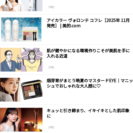
（PR）
アイカラー ヴォロンテ コフレ［2025年 11月
発売］ | 美的.com
肌が健やかになる環境作りこそが美肌を手に
入れる近道
（PR）
畑芽育がまとう晩夏のマスタードEYE｜マニッ
シュでおしゃれな大人顔に♡
キュッと引き締まり、イキイキとした肌印象
に
（PR）