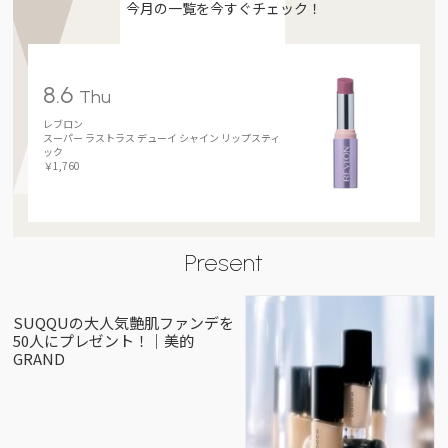
今月の一覧を今すぐチェック！
8.6
Thu
レブロン
スーパー ラストラス デューイ シャイン リップスティ
ック
￥1,760
Present
SUQQUの大人気艶肌ファンデを
50人にプレゼント！｜美的
GRAND