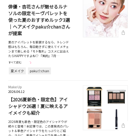
俳優・杏花さんが魅せるルナ
ソルの限定モーヴパレットを
使った夏のおすすめルック3選
｜ヘアメイクpaku☆chanさん
が提案
夏のアイパレットを新調するなら、トレンド
感はもちろん、毎日飽きずに使えてイメチェ
ンまで楽しめる「モト取れ」コスメに出合え
たらHAPPYですよね♡ 『美的』7月…
すべて読む
夏メイク
paku☆chan
Make Up
2026.06.12
【2026夏新色・限定色】アイ
シャドウ26選！夏に映えるア
イメイクも紹介
2026年夏も新色・限定色のアイシャドウが
続々と登場！本記事では、この夏発売のパレ
ット＆単色アイシャドウをたっぷりとご紹
介。さらに、新色アイシャドウを使った夏…