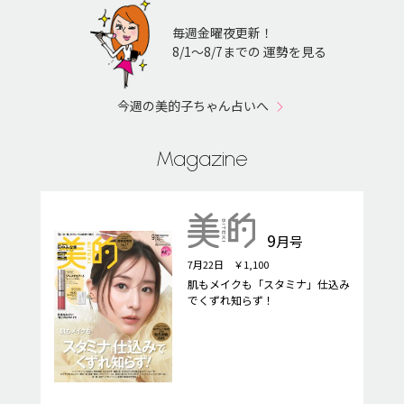
毎週金曜夜更新！
8/1〜8/7までの 運勢を見る
今週の美的子ちゃん占いへ
Magazine
9
月号
7月22日 ￥1,100
肌もメイクも「スタミナ」仕込み
でくずれ知らず！