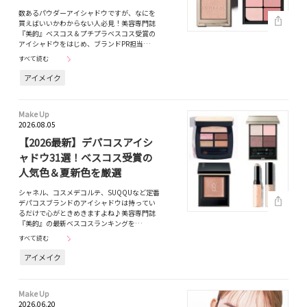
数あるパウダーアイシャドウですが、なにを
買えばいいかわからない人必見！美容専門誌
『美的』ベスコス＆プチプラベスコス受賞の
アイシャドウをはじめ、ブランドPR担当…
すべて読む
アイメイク
Make Up
2026.08.05
【2026最新】デパコスアイシ
ャドウ31選！ベスコス受賞の
人気色＆夏新色を厳選
シャネル、コスメデコルテ、SUQQUなど定番
デパコスブランドのアイシャドウは持ってい
るだけで心がときめきますよね♪美容専門誌
『美的』の最新ベスコスランキングを…
すべて読む
アイメイク
Make Up
2026.06.20