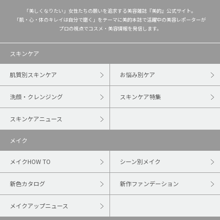
「美しくなりたい」女性たちの願いを追求する美容雑誌『美的』公式サイト。
「肌・心・体のキレイは自分で磨く」をテーマに美的本誌で活躍中の美容レポーターが
プロの視点でコスメ・美容情報を発信します。
スキンケア
肌質別スキンケア
お悩み別ケア
洗顔・クレンジング
スキンケア特集
スキンケアニュース
メイク
メイクHOW TO
シーン別メイク
新色カタログ
新作ファンデーション
メイクアップニュース