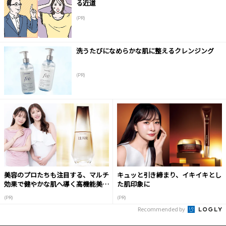
る近道
(PR)
洗うたびになめらかな肌に整えるクレンジング
(PR)
美容のプロたちも注目する、マルチ
キュッと引き締まり、イキイキとし
効果で健やかな肌へ導く高機能美容
た肌印象に
液
(PR)
(PR)
Recommended by