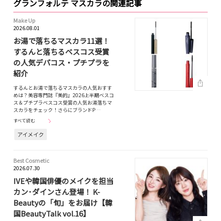
グランフォルテ マスカラの関連記事
Make Up
2026.08.01
お湯で落ちるマスカラ11選！
するんと落ちるベスコス受賞
の人気デパコス・プチプラを
紹介
するんとお湯で落ちるマスカラの人気おすす
めは？美容専門誌『美的』2026上半期ベスコ
ス＆プチプラベスコス受賞の人気お湯落ちマ
スカラをチェック！さらにブランドP…
すべて読む
アイメイク
Best Cosmetic
2026.07.30
IVEや韓国俳優のメイクを担当
カン･ダインさん登場！ K-
Beautyの「旬」をお届け【韓
国BeautyTalk vol.16】