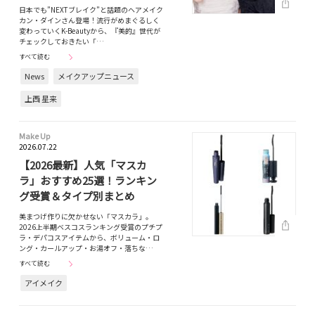
日本でも”NEXTブレイク”と話題のヘアメイク
カン・ダインさん登場！流行がめまぐるしく
変わっていくK-Beautyから、『美的』世代が
チェックしておきたい「…
すべて読む
News
メイクアップニュース
上西 星来
Make Up
2026.07.22
【2026最新】人気「マスカ
ラ」おすすめ25選！ランキン
グ受賞＆タイプ別まとめ
美まつげ作りに欠かせない「マスカラ」。
2026上半期ベスコスランキング受賞のプチプ
ラ・デパコスアイテムから、ボリューム・ロ
ング・カールアップ・お湯オフ・落ちな…
すべて読む
アイメイク