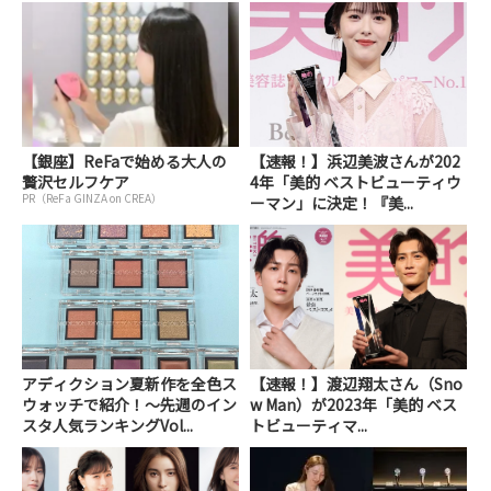
【銀座】ReFaで始める大人の
【速報！】浜辺美波さんが202
贅沢セルフケア
4年「美的 ベストビューティウ
PR（ReFa GINZA on CREA）
ーマン」に決定！『美...
アディクション夏新作を全色ス
【速報！】渡辺翔太さん（Sno
ウォッチで紹介！～先週のイン
w Man）が2023年「美的 ベス
スタ人気ランキングVol...
トビューティマ...