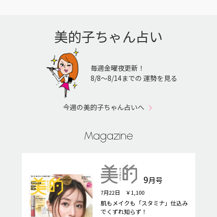
美的子ちゃん占い
毎週金曜夜更新！
8/8〜8/14までの 運勢を見る
今週の美的子ちゃん占いへ
Magazine
9
月号
7月22日 ￥1,100
肌もメイクも「スタミナ」仕込み
でくずれ知らず！