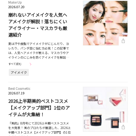
Make Up
2026.07.20
崩れないアイメイクを人気ヘ
アメイクが解説！落ちにくい
アイライナー・マスカラも厳
選紹介
夏は汗や皮脂でアイメイクがにじんだり、ヨ
レたり、パンダ目に悩む方必見！この記事で
は、人気ヘアメイクが教える、マスカラやア
イラインのにじみを防ぐアイメイクを解説…
すべて読む
アイメイク
Best Cosmetic
2026.07.19
2026上半期美的ベストコスメ
【メイクアップ部門】1位のア
イテムが大集結！
『美的』8月号にて2026上半期ベストコスメ
を大発表！ 美のプロたちが厳選した、2026上
半期ベストコスメ【メイクアップ部門】の1位