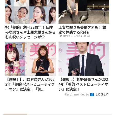
祝『美的』創刊23周年！ 田中
上質な眠りも美髪ケアも！ 銀
みな実さんや土屋太鳳さんから
座で体感するReFa
PR（ReFa GINZA on CREA）
もお祝いメッセージが♡
【速報！】川口春奈さんが202
【速報！】杉野遥亮さんが202
3年「美的 ベストビューティウ
4年「美的 ベストビューティマ
ーマン」に決定！『美...
ン」に決定！
Recommended by