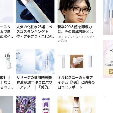
ースタ
人気の化粧水25選｜べ
新卒200人超を即戦力
ムで潤
スコスランキング上
に。その育成設計とは
ポイ...
位・プチプラ・年代別...
PR(シンプレクス・ホールディ
ングス)
較】ぐ
リサージの薬用誘導美
オルビスユーの人気ア
！なじ
容液が10年ぶりにパワ
イテム【4選】と読者の
べっ...
ーアップ！｜『美的...
口コミレポート