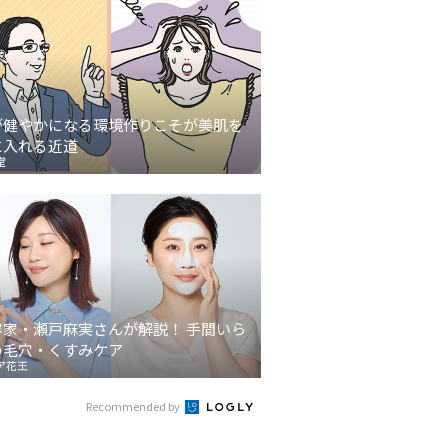
が健やかになる環境作りこそが美肌を
に入れる近道
堂
容家・瀬戸麻実さんが解説！ 手間いら
の毛穴・くすみケア
ア花王
Recommended by