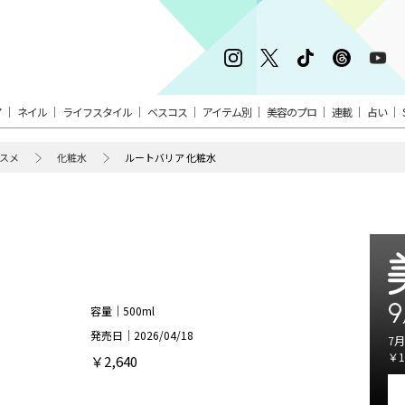
ア
ネイル
ライフスタイル
ベスコス
アイテム別
美容のプロ
連載
占い
スメ
化粧水
ルートバリア 化粧水
ク
9
容量｜500ml
発売日｜2026/04/18
7月
￥1
￥2,640