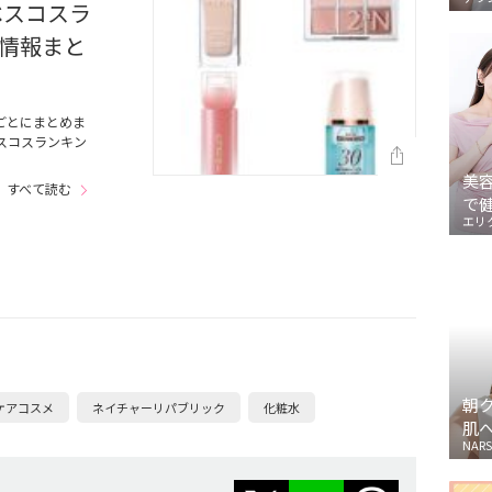
ベスコスラ
情報まと
ごとにまとめま
スコスランキン
美
すべて読む
で
エリ
朝
ケアコスメ
ネイチャーリパブリック
化粧水
肌
NARS