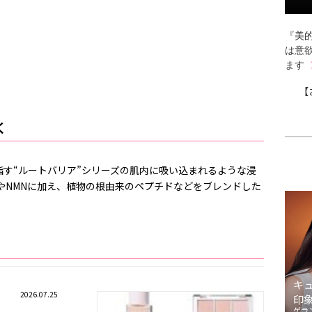
『美的
は意
ます
【
く
す“ルートバリア”シリーズの肌内に吸い込まれるような浸
ムやNMNに加え、植物の根由来のペプチドなどをブレンドした
キ
2026.07.25
印
ゲラ