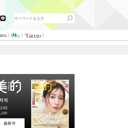
SDGs
月号
22日
,100
最新号