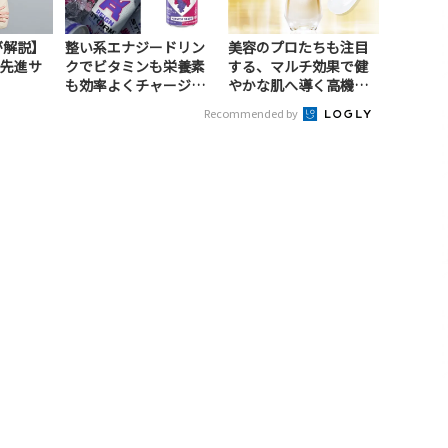
が解説】
整い系エナジードリン
美容のプロたちも注目
先進サ
クでビタミンも栄養素
する、マルチ効果で健
）
も効率よくチャージ！
やかな肌へ導く高機能
（PR）
美容液（PR）
Recommended by