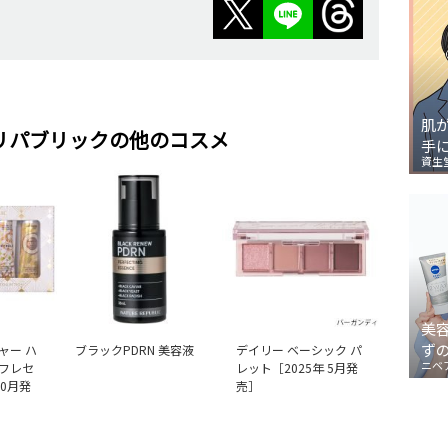
肌
リパブリックの他のコスメ
手
資生
美
ず
ャー ハ
ブラックPDRN 美容液
デイリー ベーシック パ
ニベ
フレセ
レット［2025年 5月発
10月発
売］