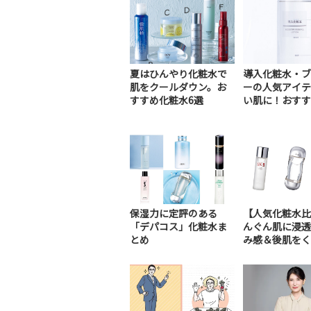
夏はひんやり化粧水で
導入化粧水・ブ
肌をクールダウン。お
ーの人気アイテ
すすめ化粧水6選
い肌に！おすすめ
保湿力に定評のある
【人気化粧水比
「デパコス」化粧水ま
んぐん肌に浸透
とめ
み感＆後肌をくら