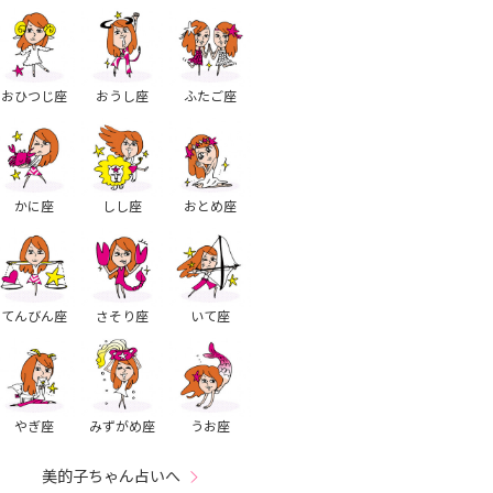
おひつじ座
おうし座
ふたご座
かに座
しし座
おとめ座
てんびん座
さそり座
いて座
やぎ座
みずがめ座
うお座
美的子ちゃん占いへ