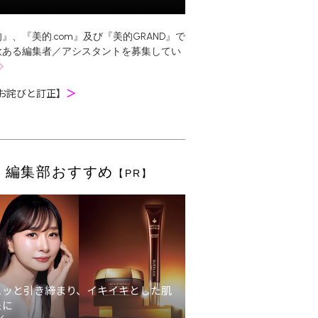
』、『美的.com』及び『美的GRAND』で
欲ある編集者／アシスタントを募集してい
お詫びと訂正】
＞
編集部おすすめ
【PR】
ュッと引き締まり、イキイキとした肌
象に
ン