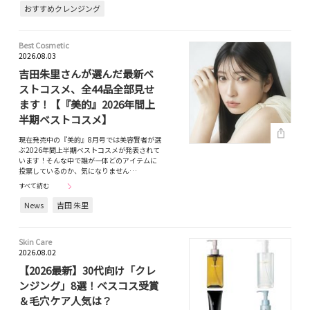
おすすめクレンジング
Best Cosmetic
2026.08.03
吉田朱里さんが選んだ最新ベ
ストコスメ、全44品全部見せ
ます！【『美的』2026年間上
半期ベストコスメ】
現在発売中の『美的』8月号では美容賢者が選
ぶ2026年間上半期ベストコスメが発表されて
います！そんな中で誰が一体どのアイテムに
投票しているのか、気になりません…
すべて読む
News
吉田 朱里
Skin Care
2026.08.02
【2026最新】30代向け「クレ
ンジング」8選！ベスコス受賞
＆毛穴ケア人気は？