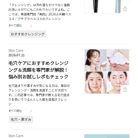
「クレンジング」は汚れ落ちだけでなく後肌
の洗い上がりにもこだわりたいですよね。こ
こでは、美容専門誌『美的』2026上半期ベス
コス／プチプラベスコスのクレンジン…
すべて読む
おすすめクレンジング
Skin Care
2026.07.21
毛穴ケアにおすすめクレンジ
ング＆洗顔を専門家が解説！
悩み別お試しレポもチェック
毛穴詰まりや黒ずみが気になる方は、毎日の
クレンジング・洗顔を見直すことが大切で
す。この記事では、専門家が教える毛穴詰ま
りを防いでつるんとした肌を目指すクレン
ジ…
すべて読む
毛穴・黒ずみ
Skin Care