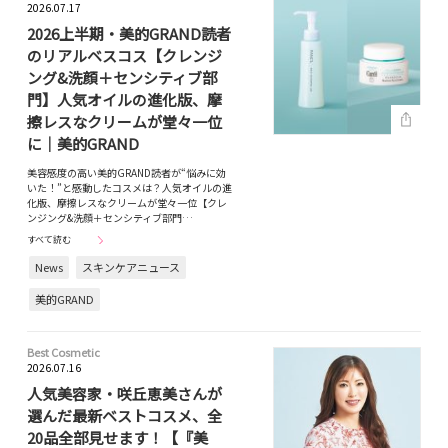
2026.07.17
2026上半期・美的GRAND読者
のリアルベスコス【クレンジ
ング&洗顔＋センシティブ部
門】人気オイルの進化版、摩
擦レスなクリームが堂々一位
に｜美的GRAND
美容感度の高い美的GRAND読者が“悩みに効
いた！”と感動したコスメは？人気オイルの進
化版、摩擦レスなクリームが堂々一位【クレ
ンジング&洗顔＋センシティブ部門…
すべて読む
News
スキンケアニュース
美的GRAND
Best Cosmetic
2026.07.16
人気美容家・咲丘恵美さんが
選んだ最新ベストコスメ、全
20品全部見せます！【『美