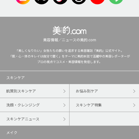
美容情報／ニュースの美的.com
「美しくなりたい」女性たちの願いを追求する美容雑誌『美的』公式サイト。
「肌・心・体のキレイは自分で磨く」をテーマに美的本誌で活躍中の美容レポーターが
プロの視点でコスメ・美容情報を発信します。
スキンケア
肌質別スキンケア
お悩み別ケア
洗顔・クレンジング
スキンケア特集
スキンケアニュース
メイク