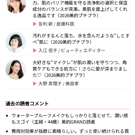
力、肌のバリア機能を守る洗浄剤の選択と保湿
成分のバランスが見事。素肌を底上げしてくれ
る逸品です（2026美的プチプラ）
友利 新 / 皮膚科医
汚れがするんと落ち、水を含んだような“しとす
べ”肌に（2026美的プチプラ）
入江 信子 / ビューティエディター
大好きな“マイクレ”が肌の潤いを守りつつ、角
質ケアもできる処方に！さらに愛が深まりまし
た♡（2026美的プチプラ）
大野 真理子 / 美容家
過去の読者コメント
ウォータープルーフメイクもしっかりと落とせて、潤い感
もスゴイ（主婦・44歳）美的GRAND読者
費用対効果が抜群に素晴らしい。ずっと使い続けられる質