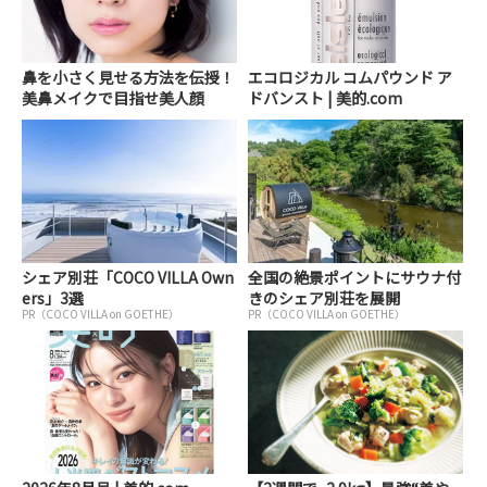
鼻を小さく見せる方法を伝授！
エコロジカル コムパウンド ア
美鼻メイクで目指せ美人顔
ドバンスト | 美的.com
シェア別荘「COCO VILLA Own
全国の絶景ポイントにサウナ付
ers」3選
きのシェア別荘を展開
PR（COCO VILLA on GOETHE）
PR（COCO VILLA on GOETHE）