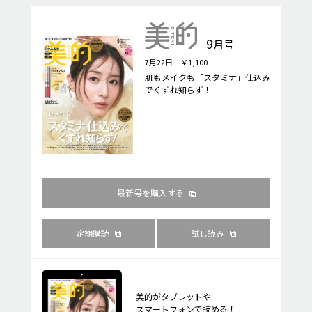
9
月号
7月22日 ￥1,100
肌もメイクも「スタミナ」仕込み
でくずれ知らず！
最新号を購入する
定期購読
試し読み
美的がタブレットや
スマートフォンで読める！