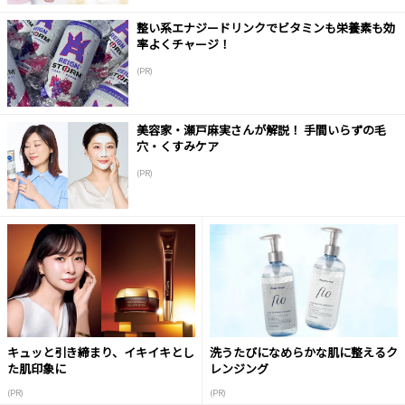
整い系エナジードリンクでビタミンも栄養素も効
率よくチャージ！
(PR)
美容家・瀬戸麻実さんが解説！ 手間いらずの毛
穴・くすみケア
(PR)
キュッと引き締まり、イキイキとし
洗うたびになめらかな肌に整えるク
た肌印象に
レンジング
(PR)
(PR)