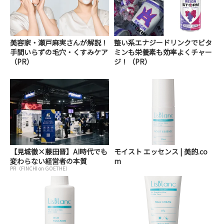
美容家・瀬戸麻実さんが解説！
整い系エナジードリンクでビタ
手間いらずの毛穴・くすみケア
ミンも栄養素も効率よくチャー
（PR）
ジ！（PR）
【見城徹×藤田晋】AI時代でも
モイスト エッセンス | 美的.co
変わらない経営者の本質
m
PR（FINCHI on GOETHE）