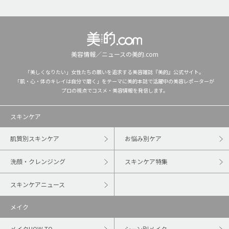
美容情報／ニュースの美的.com
「美しくなりたい」女性たちの願いを追求する美容雑誌『美的』公式サイト。
「肌・心・体のキレイは自分で磨く」をテーマに美的本誌で活躍中の美容レポーターが
プロの視点でコスメ・美容情報を発信します。
スキンケア
肌質別スキンケア
お悩み別ケア
洗顔・クレンジング
スキンケア特集
スキンケアニュース
メイク
メイクHOW TO
シーン別メイク