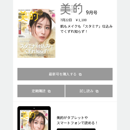
9
月号
7月22日 ￥1,100
肌もメイクも「スタミナ」仕込み
でくずれ知らず！
最新号を購入する
定期購読
試し読み
美的がタブレットや
スマートフォンで読める！