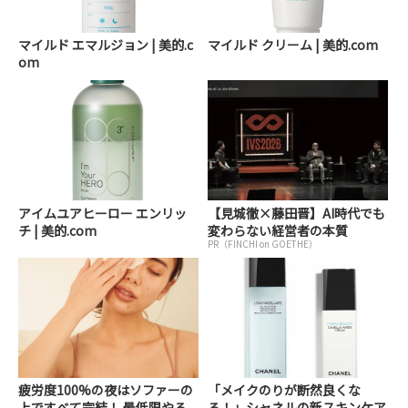
マイルド エマルジョン | 美的.c
マイルド クリーム | 美的.com
om
アイムユアヒーロー エンリッ
【見城徹×藤田晋】AI時代でも
チ | 美的.com
変わらない経営者の本質
PR（FINCHI on GOETHE）
疲労度100%の夜はソファーの
「メイクのりが断然良くな
上ですべて完結！ 最低限やる
る！」シャネルの新スキンケア