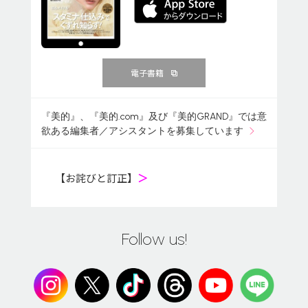
電子書籍
『美的』、『美的.com』及び『美的GRAND』では意
欲ある編集者／アシスタントを募集しています
【お詫びと訂正】
＞
Follow us!