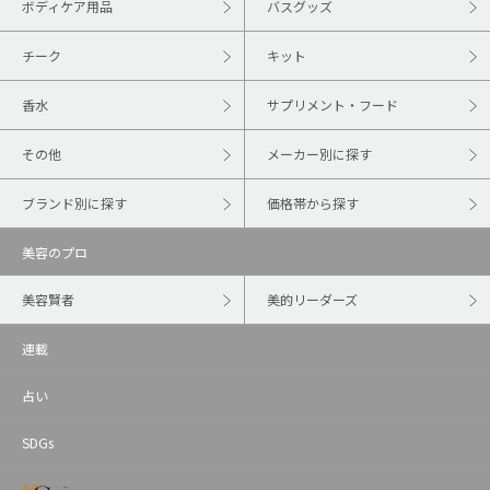
ボディケア用品
バスグッズ
チーク
キット
香水
サプリメント・フード
その他
メーカー別に探す
ブランド別に探す
価格帯から探す
美容のプロ
美容賢者
美的リーダーズ
連載
占い
SDGs