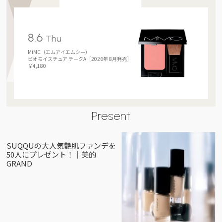
8.6
Thu
MiMC（エムアイエムシー）
ビオモイスチュア チークA［2026年 8月発売］
￥4,180
Present
SUQQUの大人気艶肌ファンデを
50人にプレゼント！｜美的
GRAND