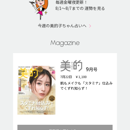
毎週金曜夜更新！
8/1〜8/7までの 運勢を見る
今週の美的子ちゃん占いへ
Magazine
9
月号
7月22日 ￥1,100
肌もメイクも「スタミナ」仕込み
でくずれ知らず！