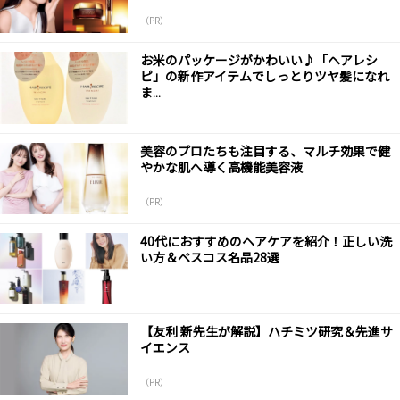
（PR）
お米のパッケージがかわいい♪「ヘアレシ
ピ」の新作アイテムでしっとりツヤ髪になれ
ま...
美容のプロたちも注目する、マルチ効果で健
やかな肌へ導く高機能美容液
（PR）
40代におすすめのヘアケアを紹介！正しい洗
い方＆ベスコス名品28選
【友利 新先生が解説】ハチミツ研究＆先進サ
イエンス
（PR）