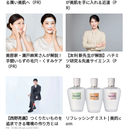
る潤い美肌へ（PR）
が美肌を手に入れる近道（P
R）
美容家・瀬戸麻実さんが解説！
【友利 新先生が解説】ハチミ
手間いらずの毛穴・くすみケア
ツ研究＆先進サイエンス（P
（PR）
R）
【西野亮廣】つくりたいものを
リフレッシング ミスト | 美的.c
追求できる環境の作り方とは
om
PR（FINCHI on GOETHE）