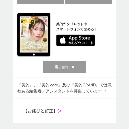
美的がタブレットや
スマートフォンで読める！
電子書籍
『美的』、『美的.com』及び『美的GRAND』では意
欲ある編集者／アシスタントを募集しています
【お詫びと訂正】
＞