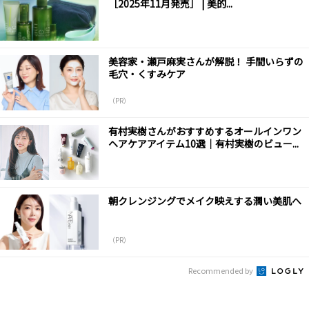
［2025年11月発売］ | 美的...
美容家・瀬戸麻実さんが解説！ 手間いらずの
毛穴・くすみケア
（PR）
有村実樹さんがおすすめするオールインワン
ヘアケアアイテム10選｜有村実樹のビュー...
朝クレンジングでメイク映えする潤い美肌へ
（PR）
Recommended by