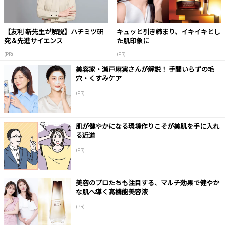
【友利 新先生が解説】ハチミツ研
キュッと引き締まり、イキイキとし
究＆先進サイエンス
た肌印象に
(PR)
(PR)
美容家・瀬戸麻実さんが解説！ 手間いらずの毛
穴・くすみケア
(PR)
肌が健やかになる環境作りこそが美肌を手に入れ
る近道
(PR)
美容のプロたちも注目する、マルチ効果で健やか
な肌へ導く高機能美容液
(PR)