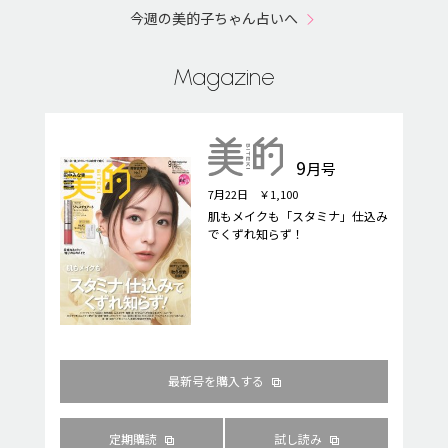
今週の美的子ちゃん占いへ
Magazine
9
月号
7月22日 ￥1,100
肌もメイクも「スタミナ」仕込み
でくずれ知らず！
最新号を購入する
定期購読
試し読み