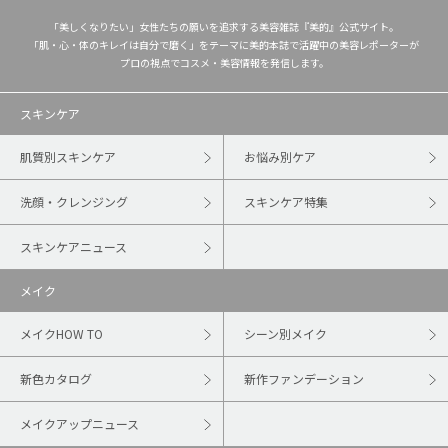
「美しくなりたい」女性たちの願いを追求する美容雑誌『美的』公式サイト。
「肌・心・体のキレイは自分で磨く」をテーマに美的本誌で活躍中の美容レポーターが
プロの視点でコスメ・美容情報を発信します。
スキンケア
肌質別スキンケア
お悩み別ケア
洗顔・クレンジング
スキンケア特集
スキンケアニュース
メイク
メイクHOW TO
シーン別メイク
新色カタログ
新作ファンデーション
メイクアップニュース