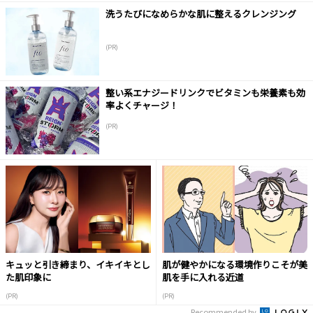
洗うたびになめらかな肌に整えるクレンジング
(PR)
整い系エナジードリンクでビタミンも栄養素も効
率よくチャージ！
(PR)
キュッと引き締まり、イキイキとし
肌が健やかになる環境作りこそが美
た肌印象に
肌を手に入れる近道
(PR)
(PR)
Recommended by