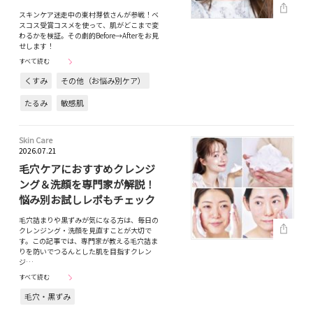
スキンケア迷走中の東村芽依さんが参戦！ベ
スコス受賞コスメを使って、肌がどこまで変
わるかを検証。その劇的Before→Afterをお見
せします！
すべて読む
くすみ
その他（お悩み別ケア）
たるみ
敏感肌
Skin Care
2026.07.21
毛穴ケアにおすすめクレンジ
ング＆洗顔を専門家が解説！
悩み別お試しレポもチェック
毛穴詰まりや黒ずみが気になる方は、毎日の
クレンジング・洗顔を見直すことが大切で
す。この記事では、専門家が教える毛穴詰ま
りを防いでつるんとした肌を目指すクレン
ジ…
すべて読む
毛穴・黒ずみ