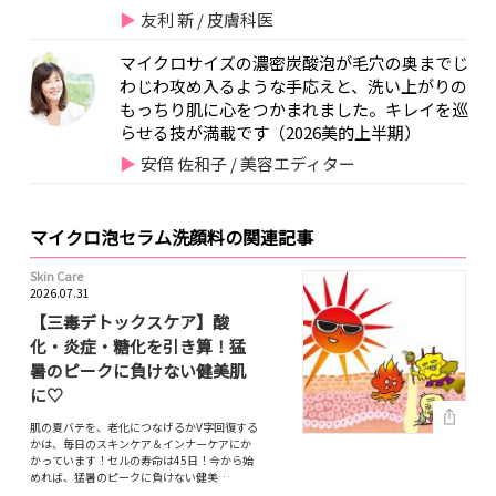
友利 新 / 皮膚科医
マイクロサイズの濃密炭酸泡が毛穴の奥までじ
わじわ攻め入るような手応えと、洗い上がりの
もっちり肌に心をつかまれました。キレイを巡
らせる技が満載です（2026美的上半期）
安倍 佐和子 / 美容エディター
マイクロ泡セラム洗顔料の関連記事
Skin Care
2026.07.31
【三毒デトックスケア】酸
化・炎症・糖化を引き算！猛
暑のピークに負けない健美肌
に♡
肌の夏バテを、老化につなげるかV字回復する
かは、毎日のスキンケア＆インナーケアにか
かっています！セルの寿命は45日！今から始
めれば、猛暑のピークに負けない健美…