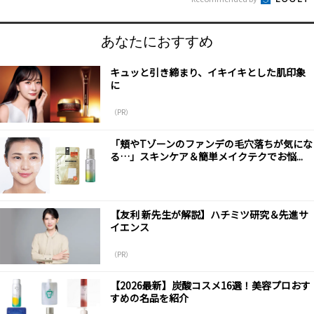
あなたにおすすめ
キュッと引き締まり、イキイキとした肌印象
に
（PR）
「頬やTゾーンのファンデの毛穴落ちが気にな
る…」スキンケア＆簡単メイクテクでお悩...
【友利 新先生が解説】ハチミツ研究＆先進サ
イエンス
（PR）
【2026最新】炭酸コスメ16選！美容プロおす
すめの名品を紹介