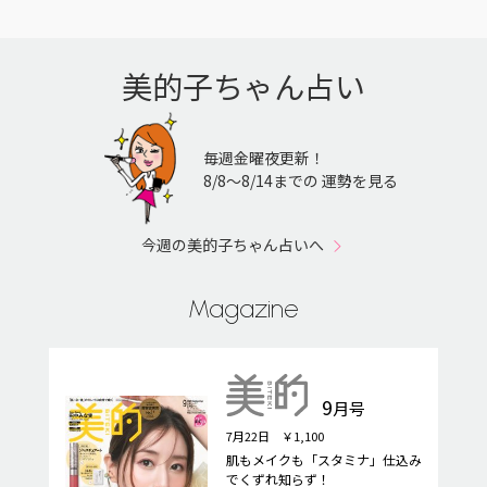
美的子ちゃん占い
毎週金曜夜更新！
8/8〜8/14までの 運勢を見る
今週の美的子ちゃん占いへ
Magazine
9
月号
7月22日 ￥1,100
肌もメイクも「スタミナ」仕込み
でくずれ知らず！