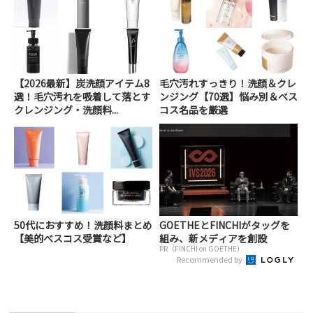
【2026最新】炭洗顔アイテム8
毛穴汚れすっきり！洗顔＆クレ
選！毛穴汚れを吸着して落とす
ンジング【70選】悩み別＆ベス
クレンジング・洗顔料...
コス名品を厳選
50代におすすめ！洗顔料まとめ
GOETHEとFINCHIがタッグを
【美的べスコス受賞など】
組み、新メディアを創設
PR（FINCHI on GOETHE）
Recommended by