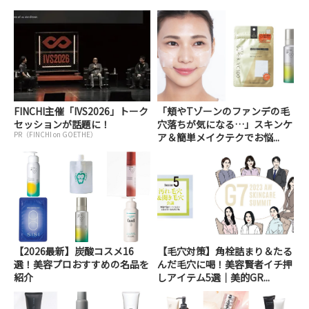
FINCHI主催「IVS2026」トーク
「頬やTゾーンのファンデの毛
セッションが話題に！
穴落ちが気になる…」スキンケ
PR（FINCHI on GOETHE）
ア＆簡単メイクテクでお悩...
【2026最新】炭酸コスメ16
【毛穴対策】角栓詰まり＆たる
選！美容プロおすすめの名品を
んだ毛穴に喝！美容賢者イチ押
紹介
しアイテム5選｜美的GR...