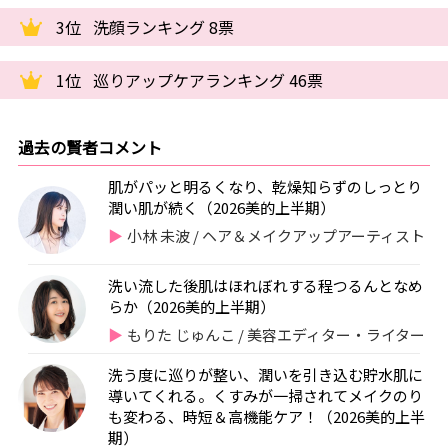
3位
洗顔ランキング 8票
1位
巡りアップケアランキング 46票
過去の賢者コメント
肌がパッと明るくなり、乾燥知らずのしっとり
潤い肌が続く（2026美的上半期）
小林 未波 / ヘア＆メイクアップアーティスト
洗い流した後肌はほれぼれする程つるんとなめ
らか（2026美的上半期）
もりた じゅんこ / 美容エディター・ライター
洗う度に巡りが整い、潤いを引き込む貯水肌に
導いてくれる。くすみが一掃されてメイクのり
も変わる、時短＆高機能ケア！（2026美的上半
期）