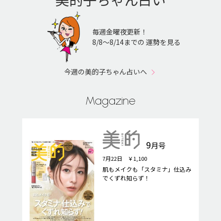
毎週金曜夜更新！
8/8〜8/14までの 運勢を見る
今週の美的子ちゃん占いへ
Magazine
9
月号
7月22日 ￥1,100
肌もメイクも「スタミナ」仕込み
でくずれ知らず！