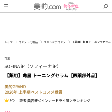
【薬用】角層 トーニングセラム
トップ
コスメ・化粧品
スキンケアコスメ
花王
SOFINA iP（ソフィーナ iP）
【薬用】角層 トーニングセラム［医薬部外品］
美的GRAND
2026年 上半期ベストコスメ受賞
3位
読者 美容液＜インナードライ肌＞ランキング