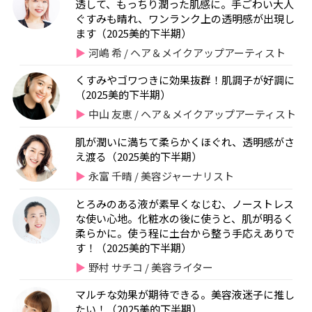
透して、もっちり潤った肌感に。手ごわい大人
ぐすみも晴れ、ワンランク上の透明感が出現し
ます（2025美的下半期）
河嶋 希 / ヘア＆メイクアップアーティスト
くすみやゴワつきに効果抜群！肌調子が好調に
（2025美的下半期）
中山 友恵 / ヘア＆メイクアップアーティスト
肌が潤いに満ちて柔らかくほぐれ、透明感がさ
え渡る（2025美的下半期）
永富 千晴 / 美容ジャーナリスト
とろみのある液が素早くなじむ、ノーストレス
な使い心地。化粧水の後に使うと、肌が明るく
柔らかに。使う程に土台から整う手応えありで
す！（2025美的下半期）
野村 サチコ / 美容ライター
マルチな効果が期待できる。美容液迷子に推し
たい！（2025美的下半期）