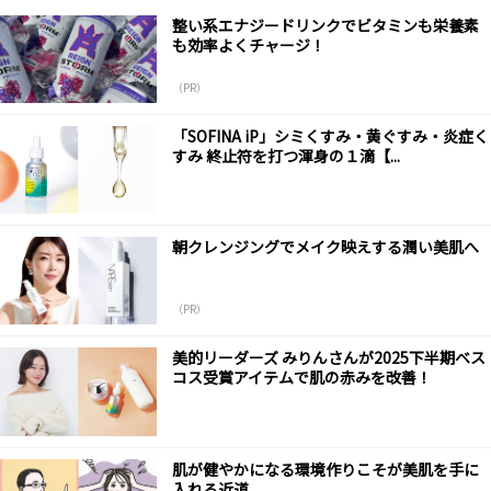
整い系エナジードリンクでビタミンも栄養素
も効率よくチャージ！
（PR）
「SOFINA iP」シミくすみ・黄ぐすみ・炎症く
すみ 終止符を打つ渾身の１滴【...
朝クレンジングでメイク映えする潤い美肌へ
（PR）
美的リーダーズ みりんさんが2025下半期ベス
コス受賞アイテムで肌の赤みを改善！
肌が健やかになる環境作りこそが美肌を手に
入れる近道