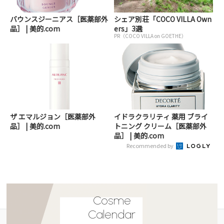
バウンスジーニアス［医薬部外
シェア別荘「COCO VILLA Own
品］ | 美的.com
ers」3選
PR（COCO VILLA on GOETHE）
ザ エマルジョン［医薬部外
イドラクラリティ 薬用 ブライ
品］ | 美的.com
トニング クリーム［医薬部外
品］ | 美的.com
Recommended by
Cosme
Calendar