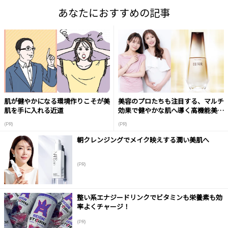
あなたにおすすめの記事
肌が健やかになる環境作りこそが美
美容のプロたちも注目する、マルチ
肌を手に入れる近道
効果で健やかな肌へ導く高機能美容
液
(PR)
(PR)
朝クレンジングでメイク映えする潤い美肌へ
(PR)
整い系エナジードリンクでビタミンも栄養素も効
率よくチャージ！
(PR)