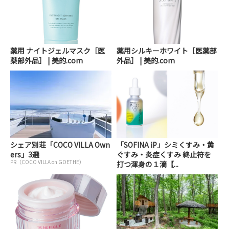
薬用 ナイトジェルマスク［医
薬用シルキーホワイト［医薬部
薬部外品］ | 美的.com
外品］ | 美的.com
シェア別荘「COCO VILLA Own
「SOFINA iP」シミくすみ・黄
ers」3選
ぐすみ・炎症くすみ 終止符を
PR（COCO VILLA on GOETHE）
打つ渾身の１滴【...