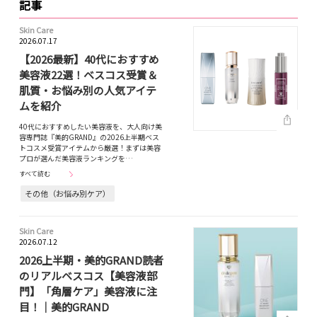
記事
Skin Care
2026.07.17
【2026最新】40代におすすめ
美容液22選！ベスコス受賞＆
肌質・お悩み別の人気アイテ
ムを紹介
40代におすすめしたい美容液を、大人向け美
容専門誌『美的GRAND』の2026上半期ベス
トコスメ受賞アイテムから厳選！まずは美容
プロが選んだ美容液ランキングを…
すべて読む
その他（お悩み別ケア）
Skin Care
2026.07.12
2026上半期・美的GRAND読者
のリアルベスコス【美容液部
門】「角層ケア」美容液に注
目！｜美的GRAND