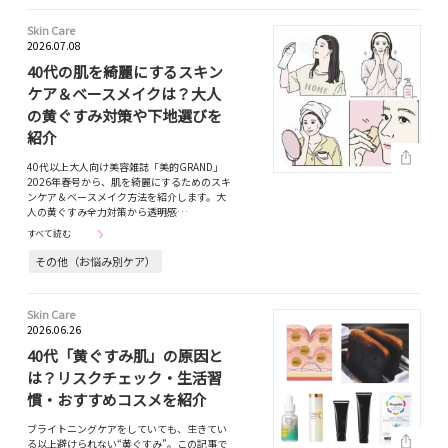
Skin Care
2026.07.08
40代の肌を綺麗にするスキン
ケア＆ベースメイクは？大人
の黄ぐすみ対策や下地選びを
紹介
40代以上大人向け美容雑誌「美的GRAND」
2026年春号から、肌を綺麗にするためのスキ
ンケア＆ベースメイク方法を紹介します。大
人の黄ぐすみ全力対策から透明感…
すべて読む
その他（お悩み別ケア）
Skin Care
2026.06.26
40代「黄ぐすみ肌」の原因と
は？リスクチェック・生活習
慣・おすすめコスメを紹介
ブライトニングケアをしていても、生きてい
る以上避けられない“黄ぐすみ”。この記事で