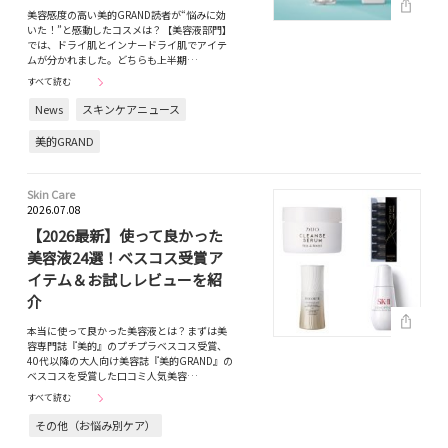
美容感度の高い美的GRAND読者が“悩みに効
いた！”と感動したコスメは？【美容液部門】
では、ドライ肌とインナードライ肌でアイテ
ムが分かれました。どちらも上半期…
すべて読む
News
スキンケアニュース
美的GRAND
Skin Care
2026.07.08
【2026最新】使って良かった
美容液24選！ベスコス受賞ア
イテム＆お試しレビューを紹
介
本当に使って良かった美容液とは？まずは美
容専門誌『美的』のプチプラベスコス受賞、
40代以降の大人向け美容誌『美的GRAND』の
ベスコスを受賞した口コミ人気美容…
すべて読む
その他（お悩み別ケア）