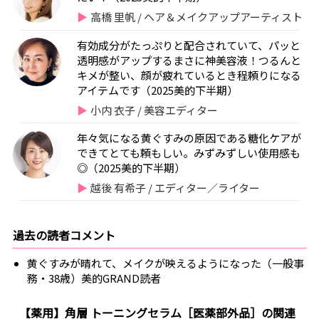
高橋 里帆 / ヘア＆メイクアップアーティスト
有効成分がたっぷりと配合されていて、パッと
透明感がアップするまさに神美容液！つるんと
キメが整い、顔が疲れているとき程頼りになる
アイテムです（2025美的下半期）
小内 衣子 / 美容エディター
年々気になる黄ぐすみの原因である糖化ケアが
できてとても頼もしい。みずみずしい使用感も
◎（2025美的下半期）
越後 有希子 / エディター／ライター
過去の読者コメント
黄ぐすみが晴れて、メイクが映えるようになった（一般事
務・38歳）美的GRAND読者
【薬用】角層 トーニングセラム［医薬部外品］の関連