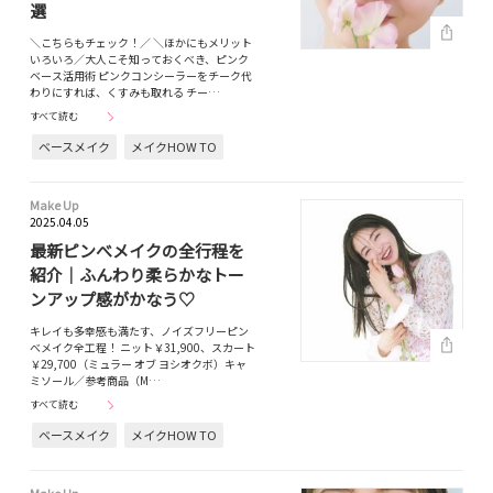
選
＼こちらもチェック！／ ＼ほかにもメリット
いろいろ／大人こそ知っておくべき、ピンク
ベース活用術 ピンクコンシーラーをチーク代
わりにすれば、くすみも取れる チー…
すべて読む
ベースメイク
メイクHOW TO
Make Up
2025.04.05
最新ピンべメイクの全行程を
紹介｜ふんわり柔らかなトー
ンアップ感がかなう♡
キレイも多幸感も満たす、ノイズフリーピン
べメイク全工程！ ニット￥31,900、スカート
￥29,700（ミュラー オブ ヨシオクボ）キャ
ミソール／参考商品（M…
すべて読む
ベースメイク
メイクHOW TO