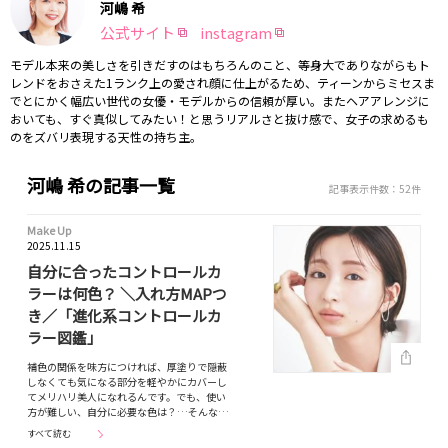
河嶋 希
公式サイト
instagram
モデル本来の美しさを引きだすのはもちろんのこと、等身大でありながらもト
レンドをおさえた1ランク上の愛され顔に仕上がるため、ティーンからミセスま
でとにかく幅広い世代の女優・モデルからの信頼が厚い。またヘアアレンジに
おいても、すぐ真似してみたい！と思うリアルさと抜け感で、女子の求めるも
のをズバリ表現する天性の持ち主。
河嶋 希の記事一覧
記事表示件数：52件
Make Up
2025.11.15
自分に合ったコントロールカ
ラーは何色？ ＼入れ方MAPつ
き／「進化系コントロールカ
ラー図鑑」
補色の関係を味方につければ、厚塗りで隠蔽
しなくても気になる部分を軽やかにカバーし
てメリハリ美人になれるんです。でも、使い
方が難しい、自分に必要な色は？…そんな…
すべて読む