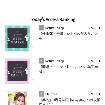
Today's Access Ranking
2026.07.11
1
Fortune Telling
【仕事運・金運占い】Skyが占う2026
年下…
2026.07.11
2
Fortune Telling
【開運ビューティ】Skyの2026年下半
期占…
2026.07.11
3
Life Style
『美的』9月号は田中みな実さんの表紙
が目印♡…