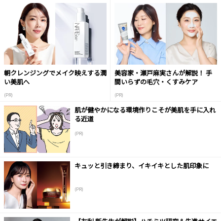
朝クレンジングでメイク映えする潤
美容家・瀬戸麻実さんが解説！ 手
い美肌へ
間いらずの毛穴・くすみケア
(PR)
(PR)
肌が健やかになる環境作りこそが美肌を手に入れ
る近道
(PR)
キュッと引き締まり、イキイキとした肌印象に
(PR)