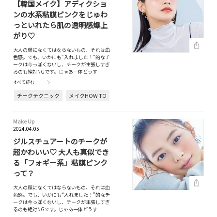
【韓国メイク】アディクショ
ンの水系粘膜ピンクをじゅわ
っといれたら肌の透明感爆上
がり♡
大人の顔になくてはならないもの、それは血
色感。でも、いかにも“入れました！”的なチ
ークは今っぽくないし、チークが主張しすぎ
るのも絶対NGです。じゃあ一体どうす…
すべて読む
チークテクニック
メイクHOW TO
Make Up
2024.04.05
ジルスチュアートのチークが
超かわいい♡ 大人も真似でき
る「フォギー系」粘膜ピンク
って？
大人の顔になくてはならないもの、それは血
色感。でも、いかにも“入れました！”的なチ
ークは今っぽくないし、チークが主張しすぎ
るのも絶対NGです。じゃあ一体どうす…