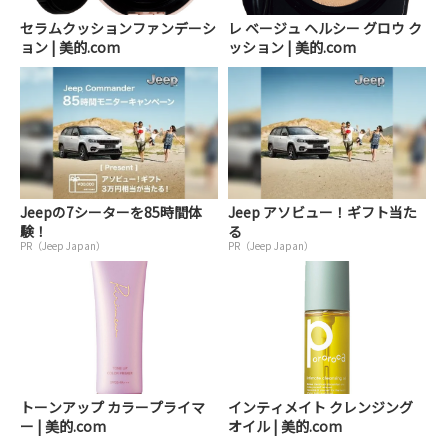
セラムクッションファンデーシ
レ ベージュ ヘルシー グロウ ク
ョン | 美的.com
ッション | 美的.com
Jeepの7シーターを85時間体
Jeep アソビュー！ギフト当た
験！
る
PR（Jeep Japan）
PR（Jeep Japan）
トーンアップ カラープライマ
インティメイト クレンジング
ー | 美的.com
オイル | 美的.com