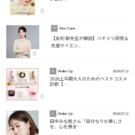
Skin Care
【友利 新先生が解説】ハチミツ研究＆
先進サイエン...
2026.07.11
4
Make Up
2026上半期大人のためのベストコスメ
診断【…
2026.07.11
5
Make Up
田中みな実さん「自分なりの美しさ
を、心を弾ま…