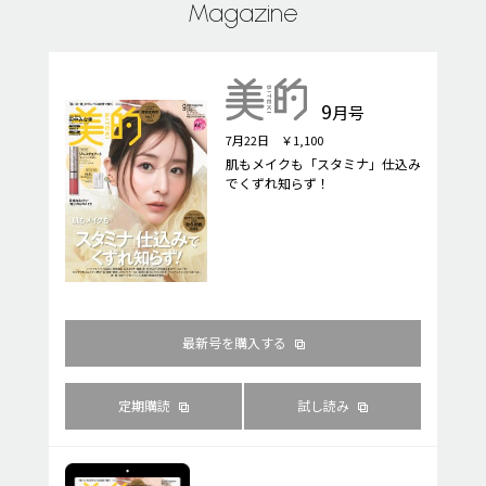
Magazine
9
月号
7月22日 ￥1,100
肌もメイクも「スタミナ」仕込み
でくずれ知らず！
最新号を購入する
定期購読
試し読み