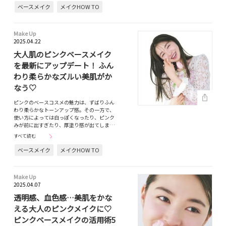
ベースメイク
メイクHOW TO
Make Up
2025.04.22
大人肌のピンクベースメイク
を最新にアップデート！ ふん
わり柔らかなズルい美肌がか
なう♡
ピンクのベースコスメの魅力は、ずばりふん
わり柔らかなトーンアップ感。その一方で、
使い方によっては白っぽくなったり、ピンク
みが前に出すぎたり、厚塗り感が出てしま…
すべて読む
ベースメイク
メイクHOW TO
Make Up
2025.04.07
透明感、血色感…美肌をかな
える大人のピンクメイクに♡
ピンクベースメイクの活用術5