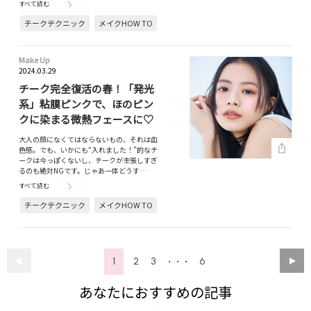
すべて読む
チークテクニック
メイクHOW TO
Make Up
2024.03.29
チーク完全復活の春！「発光
系」粘膜ピンクで、ほのピン
クに染まる微熱フェースに♡
大人の顔になくてはならないもの、それは血
色感。でも、いかにも“入れました！”的なチ
ークは今っぽくないし、チークが主張しすぎ
るのも絶対NGです。じゃあ一体どうす…
すべて読む
チークテクニック
メイクHOW TO
1
2
3
6
・・・
あなたにおすすめの記事