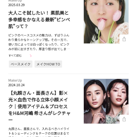
Make Up
2025.03.29
大人こそ試したい！ 素肌美と
多幸感をかなえる最新“ピンベ
肌”って？
ピンクのベースコスメの魅力は、ずばりふん
わり柔らかなトーンアップ感。その一方で、
使い方によっては白っぽくなったり、ピンク
みが前に出すぎたり、厚塗り感が出てしま…
すべて読む
ベースメイク
メイクHOW TO
Make Up
2024.10.24
【丸顔さん・面長さん】影×
光×血色で作る立体小顔メイ
ク｜使用アイテム＆プロセス
をH&M河嶋 希さんがレクチャ
ー
丸顔さん、面長さんで、入れるべきハイライ
ト＆シェーディング＆チークの位置はまるで