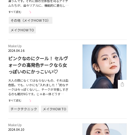
違うんです。それに顔の立体感を司るアイテ
ムたちが、益々リアルに、機能的に進化し…
すべて読む
その他（メイクHOW TO）
メイクHOW TO
Make Up
2024.04.16
ピンクなのにクール！ セルヴ
ォークの高発色チークなら女
っぽいのにかっこいい♡
大人の顔になくてはならないもの、それは血
色感。でも、いかにも“入れました！”的なチ
ークは今っぽくないし、チークが主張しすぎ
るのも絶対NGです。じゃあ一体どうす…
すべて読む
チークテクニック
メイクHOW TO
Make Up
2024.04.10