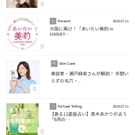
2026.07.11
6
Present
大阪に再び！「あいたい美的 in
HANKY…
Skin Care
美容家・瀬戸麻実さんが解説！ 手間い
らずの毛穴・...
2026.07.11
7
Fortune Telling
【香る12星座占い】真木あかりが占う
「8月の…