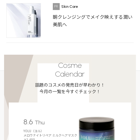
Skin Care
朝クレンジングでメイク映えする潤い
美肌へ
Cosme
Calendar
話題のコスメの発売日が早わかり！
今月の一覧を今すぐチェック！
8.6
Thu
YOLU（ヨル）
メロウナイトリペア ミルクヘアマスク
￥1,650