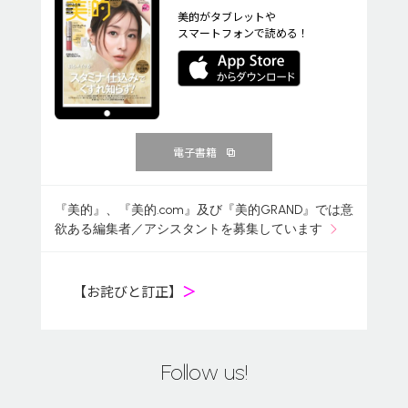
美的がタブレットや
スマートフォンで読める！
電子書籍
『美的』、『美的.com』及び『美的GRAND』では意
欲ある編集者／アシスタントを募集しています
【お詫びと訂正】
＞
Follow us!