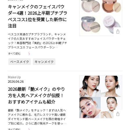
キャンメイクのフェイスパウ
ダー4選！2026上半期プチプラ
ベスコス1位を受賞した新作に
注目
ベスコス常連のプチプラブランド、キャンメ
イクの人気おすすめフェイスパウダーをチェ
ック！美容専門誌『美的』の2026上半期プチ
プラベスコス フェースパウダーラン…
すべて読む
ベースメイク
キャンメイク
Make Up
2026.06.26
2026最新「艶メイク」のやり
方を人気ヘアメイクが伝授！
おすすめアイテムも紹介
最新「艶メイク」をチェック！まずは人気ヘ
アメイクに教わる、毛穴レスでツヤ高い最新
ダイヤモンド肌ベースメイクを顔の骨格タイ
プ別に紹介。さらに透け発光チークを使っ…
すべて読む