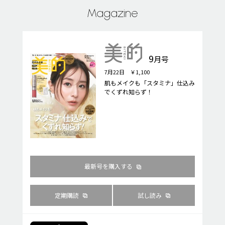
Magazine
9
月号
7月22日 ￥1,100
肌もメイクも「スタミナ」仕込み
でくずれ知らず！
最新号を購入する
定期購読
試し読み