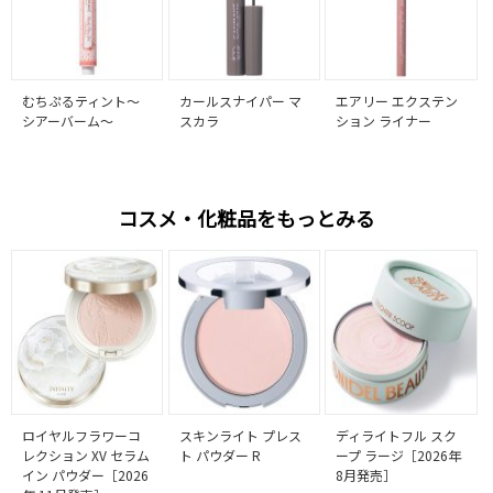
むちぷるティント～
カールスナイパー マ
エアリー エクステン
シアーバーム～
スカラ
ション ライナー
コスメ・化粧品をもっとみる
ロイヤルフラワーコ
スキンライト プレス
ディライトフル スク
レクション XV セラム
ト パウダー R
ープ ラージ［2026年
イン パウダー［2026
8月発売］