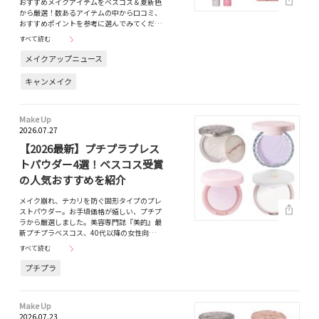
おすすめメイクアイテムをベスコス＆夏新色
から厳選！数あるアイテムの中から口コミ、
おすすめポイントを参考に選んでみてくだ…
すべて読む
メイクアップニュース
キャンメイク
Make Up
2026.07.27
【2026最新】プチプラプレス
トパウダー4選！ベスコス受賞
の人気おすすめを紹介
メイク崩れ、テカリを防ぐ固形タイプのプレ
ストパウダー。お手頃価格が嬉しい、プチプ
ラから厳選しました。美容専門誌『美的』最
新プチプラベスコス、40代以降の女性向…
すべて読む
プチプラ
Make Up
2026.07.23