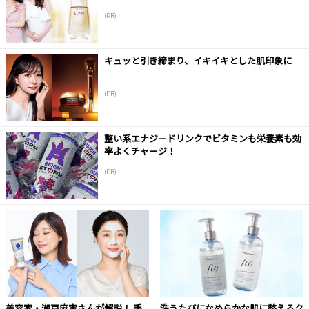
(PR)
キュッと引き締まり、イキイキとした肌印象に
(PR)
整い系エナジードリンクでビタミンも栄養素も効
率よくチャージ！
(PR)
美容家・瀬戸麻実さんが解説！ 手
洗うたびになめらかな肌に整えるク