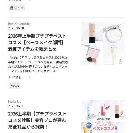
艶メイク
Best Cosmetic
2026.06.18
2026年上半期プチプラベスト
コスメ【ベースメイク部門】
受賞アイテムを総まとめ
『美的』7月号にて美容賢者が選ぶ2026年上
半期プチプラベストコスメを発表！ 美容賢者
たちが太鼓判を押すのは、価格以上のパフォ
ーマンスを約束してくれる本命コス…
すべて読む
News
Make Up
2026.06.16
2026上半期【プチプラベスト
コスメ診断】美容プロが選ん
だ全71品から探索！