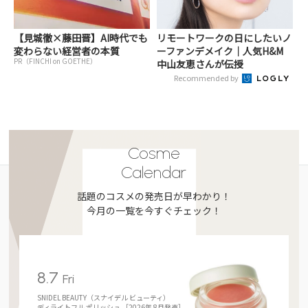
【見城徹×藤田晋】AI時代でも
リモートワークの日にしたいノ
変わらない経営者の本質
ーファンデメイク｜人気H&M
PR（FINCHI on GOETHE）
中山友恵さんが伝授
Recommended by
Cosme
Calendar
話題のコスメの発売日が早わかり！
今月の一覧を今すぐチェック！
8.7
Fri
SNIDEL BEAUTY（スナイデル ビューティ）
ディライトフル ポリッシュ ［2026年 8月発売］