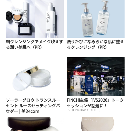
朝クレンジングでメイク映えす
洗うたびになめらかな肌に整え
る潤い美肌へ（PR）
るクレンジング（PR）
ソーラーグロウ トランスルー
FINCHI主催「IVS2026」トーク
セント ルースセッティングパ
セッションが話題に！
PR（FINCHI on GOETHE）
ウダー | 美的.com