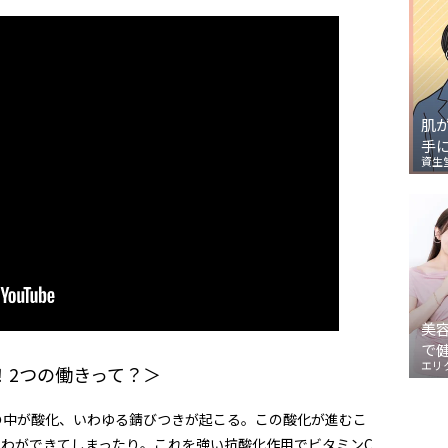
肌
手
資生
美
で
エリ
！2つの働きって？＞
の中が酸化、いわゆる錆びつきが起こる。この酸化が進むこ
しわができてしまったり。これを強い抗酸化作用でビタミンC