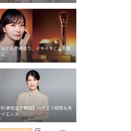
ュッと引き締まり、イキイキとした肌
象に
ン
友利 新先生が解説】ハチミツ研究＆先
サイエンス
ン