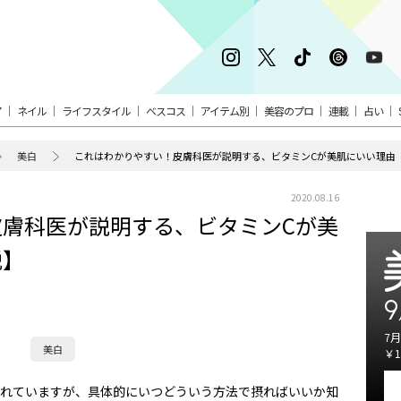
ア
ネイル
ライフスタイル
ベスコス
アイテム別
美容のプロ
連載
占い
美白
これはわかりやすい！皮膚科医が説明する、ビタミンCが美肌にいい理由
2020.08.16
膚科医が説明する、ビタミンCが美
説】
9
7月
美白
￥1
られていますが、具体的にいつどういう方法で摂ればいいか知