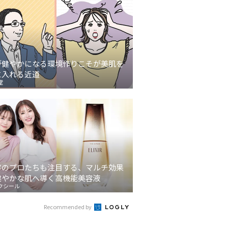
が健やかになる環境作りこそが美肌を
に入れる近道
堂
容のプロたちも注目する、マルチ効果
健やかな肌へ導く高機能美容液
クシール
Recommended by