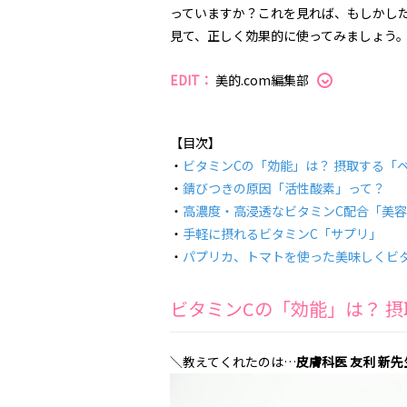
っていますか？これを見れば、もしかした
見て、正しく効果的に使ってみましょう
EDIT：
美的.com編集部
【目次】
・
ビタミンCの「効能」は？ 摂取する「
・
錆びつきの原因「活性酸素」って？
・
高濃度・高浸透なビタミンC配合「美
・
手軽に摂れるビタミンC「サプリ」
・
パプリカ、トマトを使った美味しくビタ
ビタミンCの「効能」は？ 
＼教えてくれたのは…
皮膚科医 友利 新先