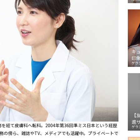
キ
印
ゲラ
【
進
を経て皮膚科へ転科。2004年第36回準ミス日本という経歴
ゲラ
務の傍ら、雑誌やTV、メディアでも活躍中。プライベートで