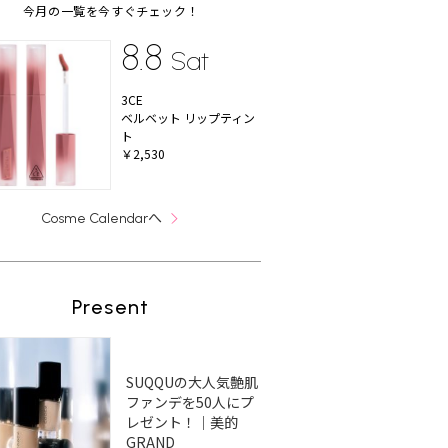
今月の一覧を今すぐチェック！
8.8
Sat
3CE
ベルベット リップティン
ト
￥2,530
へ
Cosme Calendar
Present
SUQQUの大人気艶肌
ファンデを50人にプ
レゼント！｜美的
GRAND