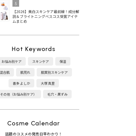
5
【2026】美白スキンケア最前線！成分解
説＆ブライトニングベスコス受賞アイテ
ムまとめ
Hot Keywords
お悩み別ケア
スキンケア
保湿
混合肌
肌荒れ
肌質別スキンケア
喜多 よしか
大塚 真里
その他（お悩み別ケア）
毛穴・黒ずみ
Cosme Calendar
話題のコスメの発売日早わかり！