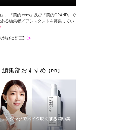
』、『美的.com』及び『美的GRAND』で
欲ある編集者／アシスタントを募集してい
お詫びと訂正】
＞
編集部おすすめ
【PR】
クレンジングでメイク映えする潤い美
へ