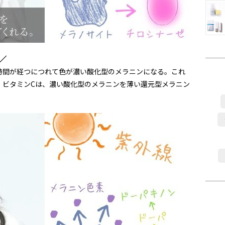
／
時間が経つにつれて色が濃い酸化型のメラニンになる。これ
。ビタミンCは、濃い酸化型のメラニンを薄い還元型メラニン