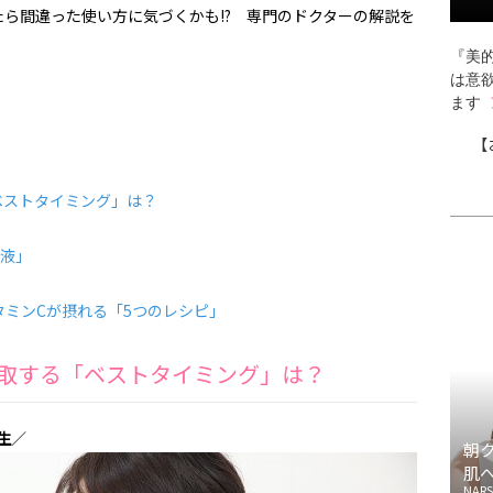
ら間違った使い方に気づくかも!? 専門のドクターの解説を
。
『美的
は意
ます
【
ベストタイミング」は？
容液」
ミンCが摂れる「5つのレシピ」
摂取する「ベストタイミング」は？
生
／
朝
肌
NARS