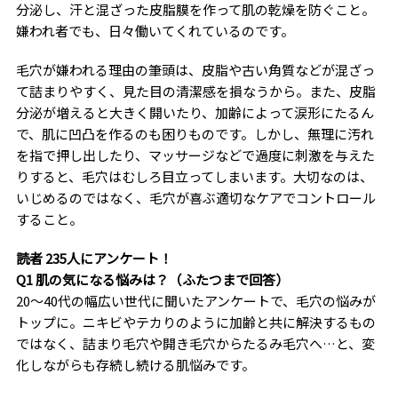
分泌し、汗と混ざった皮脂膜を作って肌の乾燥を防ぐこと。
嫌われ者でも、日々働いてくれているのです。
毛穴が嫌われる理由の筆頭は、皮脂や古い角質などが混ざっ
て詰まりやすく、見た目の清潔感を損なうから。また、皮脂
分泌が増えると大きく開いたり、加齢によって涙形にたるん
で、肌に凹凸を作るのも困りものです。しかし、無理に汚れ
を指で押し出したり、マッサージなどで過度に刺激を与えた
りすると、毛穴はむしろ目立ってしまいます。大切なのは、
いじめるのではなく、毛穴が喜ぶ適切なケアでコントロール
すること。
読者 235人にアンケート！
Q1 肌の気になる悩みは？（ふたつまで回答）
20〜40代の幅広い世代に聞いたアンケートで、毛穴の悩みが
トップに。ニキビやテカりのように加齢と共に解決するもの
ではなく、詰まり毛穴や開き毛穴からたるみ毛穴へ…と、変
化しながらも存続し続ける肌悩みです。