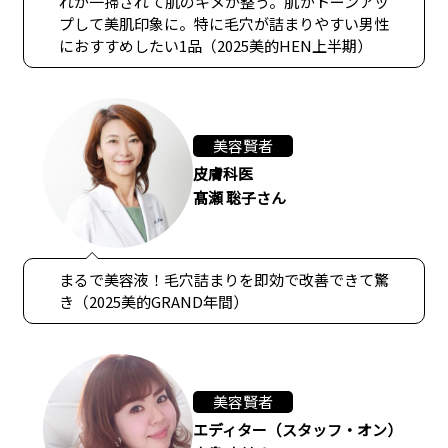
れが一掃されて肌のキメが整う。肌がトーンアッ
プして美肌印象に。特に毛穴が詰まりやすい男性
におすすめしたい1品（2025美的HEN上半期）
美容賢者
皮膚科医
髙瀬 聡子さん
まるで美容液！毛穴詰まりを即効で改善できて驚
き（2025美的GRAND年間）
美容賢者
エディター（スタッフ・オン）