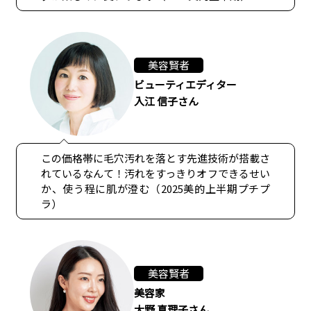
美容賢者
ビューティエディター
入江 信子さん
この価格帯に毛穴汚れを落とす先進技術が搭載さ
れているなんて！汚れをすっきりオフできるせい
か、使う程に肌が澄む（2025美的上半期プチプ
ラ）
美容賢者
美容家
大野 真理子さん