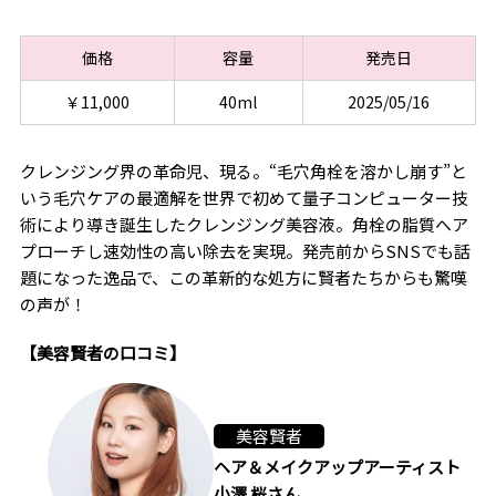
価格
容量
発売日
￥11,000
40ml
2025/05/16
クレンジング界の革命児、現る。“毛穴角栓を溶かし崩す”と
いう毛穴ケアの最適解を世界で初めて量子コンピューター技
術により導き誕生したクレンジング美容液。角栓の脂質へア
プローチし速効性の高い除去を実現。発売前からSNSでも話
題になった逸品で、この革新的な処方に賢者たちからも驚嘆
の声が！
【美容賢者の口コミ】
美容賢者
ヘア＆メイクアップアーティスト
小澤 桜さん