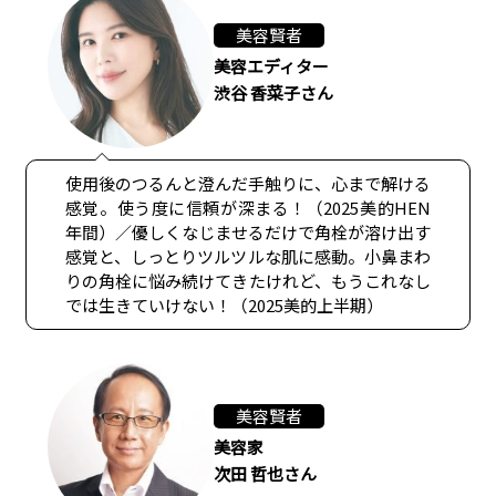
美容賢者
美容エディター
渋谷 香菜子さん
使用後のつるんと澄んだ手触りに、心まで解ける
感覚。使う度に信頼が深まる！（2025美的HEN
年間）／優しくなじませるだけで角栓が溶け出す
感覚と、しっとりツルツルな肌に感動。小鼻まわ
りの角栓に悩み続けてきたけれど、もうこれなし
では生きていけない！（2025美的上半期）
美容賢者
美容家
次田 哲也さん