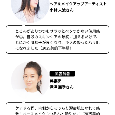
ヘア＆メイクアップアーティスト
小林 未波さん
とろみがありつつもサラッとベタつかない使用感
が◎。普段のスキンケアの最初に加えるだけで、
とにかく肌調子が良くなり、キメの整ったハリ肌
になれました（2025美的下半期）
美容賢者
美容家
深澤 亜季さん
ケアする程、内側からむっちり濃密肌になれて感
激！ベースメイクもつるんと艶やかに（2025美的