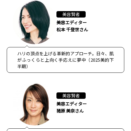
美容賢者
美容エディター
松本 千登世さん
ハリの頂点を上げる革新的アプローチ。日々、肌
がふっくらと上向く手応えに夢中（2025美的下
半期）
美容賢者
美容エディター
猪原 美奈さん