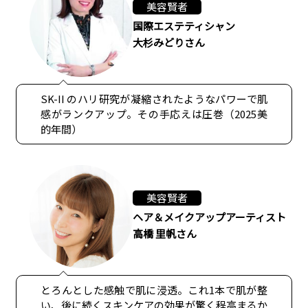
美容賢者
国際エステティシャン
大杉みどりさん
SK-II のハリ研究が凝縮されたようなパワーで肌
感がランクアップ。その手応えは圧巻（2025美
的年間）
美容賢者
ヘア＆メイクアップアーティスト
高橋 里帆さん
とろんとした感触で肌に浸透。これ1本で肌が整
い、後に続くスキンケアの効果が驚く程高まるか