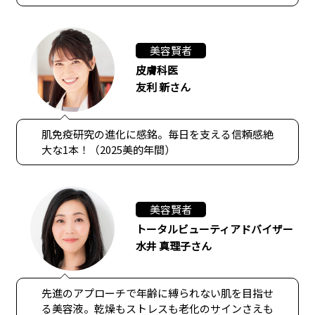
美容賢者
皮膚科医
友利 新さん
肌免疫研究の進化に感銘。毎日を支える信頼感絶
大な1本！（2025美的年間）
美容賢者
トータルビューティアドバイザー
水井 真理子さん
先進のアプローチで年齢に縛られない肌を目指せ
る美容液。乾燥もストレスも老化のサインさえも