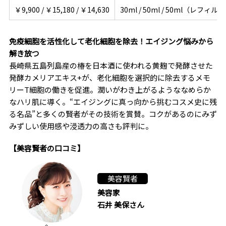
￥9,900 / ￥15,180 / ￥14,630
30ml / 50ml / 50ml（レフィル）
免疫細胞を活性化して老化細胞を除去！エイジング悩みから
解き放つ
長崎県五島列島産の椿を日本酒に使われる黄麹で発酵させた
発酵カメリアエキス+が、老化細胞を選択的に除去するメモ
リーT細胞の働きを促進。潤いがわき上がるようななめらか
なハリ肌に導く。“エイジングに真っ向から挑むコスメ史に残
る名品”と多くの賢者がその技術を賞賛。コクがあるのにみず
みずしい使用感や浸透力の高さも評判に。
【美容賢者の口コミ】
美容賢者
美容家
石井 美保さん