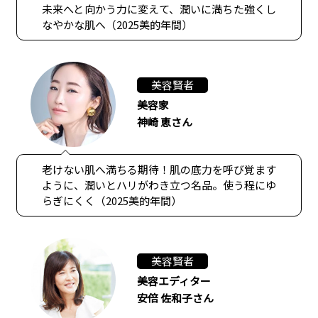
未来へと向かう力に変えて、潤いに満ちた強くし
なやかな肌へ（2025美的年間）
美容賢者
美容家
神崎 恵さん
老けない肌へ満ちる期待！肌の底力を呼び覚ます
ように、潤いとハリがわき立つ名品。使う程にゆ
らぎにくく（2025美的年間）
美容賢者
美容エディター
安倍 佐和子さん