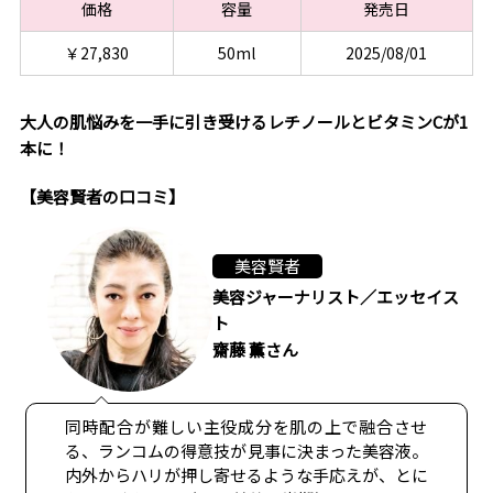
価格
容量
発売日
￥27,830
50ml
2025/08/01
大人の肌悩みを一手に引き受けるレチノールとビタミンCが1
本に！
【美容賢者の口コミ】
美容賢者
美容ジャーナリスト／エッセイス
ト
齋藤 薫さん
同時配合が難しい主役成分を肌の上で融合させ
る、ランコムの得意技が見事に決まった美容液。
内外からハリが押し寄せるような手応えが、とに