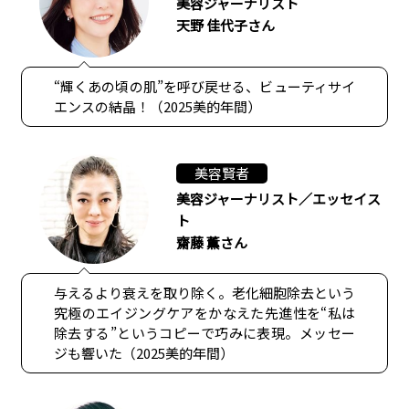
美容ジャーナリスト
天野 佳代子さん
“輝くあの頃の肌”を呼び戻せる、ビューティサイ
エンスの結晶！（2025美的年間）
美容賢者
美容ジャーナリスト／エッセイス
ト
齋藤 薫さん
与えるより衰えを取り除く。老化細胞除去という
究極のエイジングケアをかなえた先進性を“私は
除去する”というコピーで巧みに表現。メッセー
ジも響いた（2025美的年間）