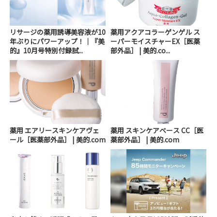
リサージの薬用誘導美容液が10
薬用アクアコラーゲンゲル ス
年ぶりにパワーアップ！｜『美
ーパーモイスチャーEX［医薬
的』10月号特別付録試...
部外品］ | 美的.co...
薬用 エアリースキンケアヴェ
薬用 スキンケアベース CC［医
ール［医薬部外品］ | 美的.com
薬部外品］ | 美的.com