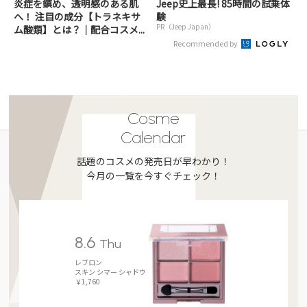
炎症を鎮め、透明感のある肌
Jeep史上最長! 85時間の試乗体
へ！ 注目の成分【トラネキサ
験
PR（Jeep Japan）
ム酸類】とは？｜配合コスメ...
Recommended by
Cosme
Calendar
話題のコスメの発売日が早わかり！
今月の一覧を今すぐチェック！
8.6
Thu
レブロン
スキン シマー シャドウ
￥1,760