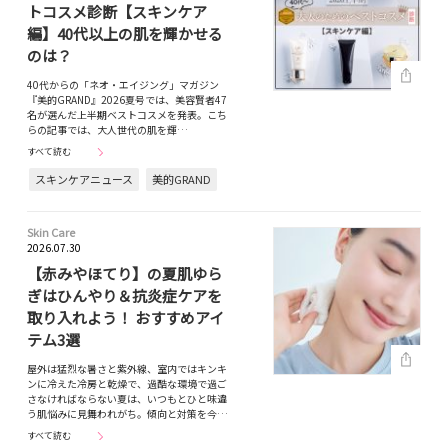
トコスメ診断【スキンケア
編】40代以上の肌を輝かせる
のは？
40代からの「ネオ・エイジング」マガジン
『美的GRAND』2026夏号では、美容賢者47
名が選んだ上半期ベストコスメを発表。こち
らの記事では、大人世代の肌を輝…
すべて読む
スキンケアニュース
美的GRAND
Skin Care
2026.07.30
【赤みやほてり】の夏肌ゆら
ぎはひんやり＆抗炎症ケアを
取り入れよう！ おすすめアイ
テム3選
屋外は猛烈な暑さと紫外線、室内ではキンキ
ンに冷えた冷房と乾燥で、過酷な環境で過ご
さなければならない夏は、いつもとひと味違
う肌悩みに見舞われがち。傾向と対策を今…
すべて読む