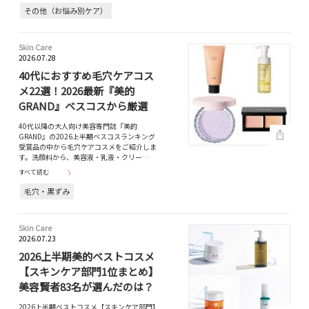
その他（お悩み別ケア）
Skin Care
2026.07.28
40代におすすめ毛穴ケアコス
メ22選！2026最新『美的
GRAND』ベスコスから厳選
40代以降の大人向け美容専門誌『美的
GRAND』の2026上半期ベスコスランキング
受賞品の中から毛穴ケアコスメをご紹介しま
す。洗顔料から、美容液・乳液・クリー…
すべて読む
毛穴・黒ずみ
Skin Care
2026.07.23
2026上半期美的ベストコスメ
【スキンケア部門1位まとめ】
美容賢者83名が選んだのは？
2026上半期ベストコスメ【スキンケア部門】