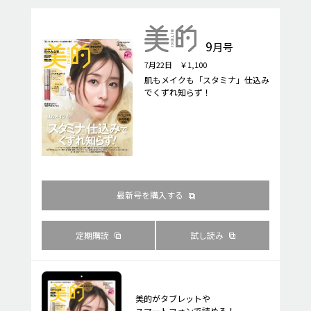
9
月号
7月22日 ￥1,100
肌もメイクも「スタミナ」仕込み
でくずれ知らず！
最新号を購入する
定期購読
試し読み
美的がタブレットや
スマートフォンで読める！