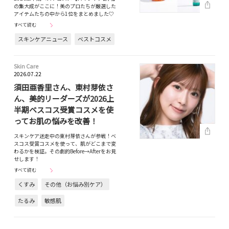
の集大成がここに！美のプロたちが厳選した
アイテムたちの中から1位をまとめました♡
すべて読む
スキンケアニュース
ベストコスメ
Skin Care
2026.07.22
須田亜香里さん、東村芽依さ
ん、美的リーダーズが2026上
半期ベスコス受賞コスメを使
ってお肌の悩みを改善！
スキンケア迷走中の東村芽依さんが参戦！ベ
スコス受賞コスメを使って、肌がどこまで変
わるかを検証。その劇的Before→Afterをお見
せします！
すべて読む
くすみ
その他（お悩み別ケア）
たるみ
敏感肌