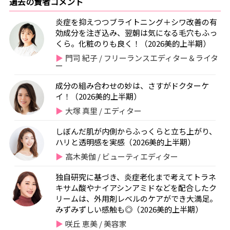
過去の賢者コメント
炎症を抑えつつブライトニング＋シワ改善の有
効成分を注ぎ込み、翌朝は気になる毛穴もふっ
くら。化粧のりも良く！（2026美的上半期）
門司 紀子 / フリーランスエディター＆ライタ
ー
成分の組み合わせの妙は、さすがドクターケ
イ！（2026美的上半期）
大塚 真里 / エディター
しぼんだ肌が内側からふっくらと立ち上がり、
ハリと透明感を実感（2026美的上半期）
高木美伽 / ビューティエディター
独自研究に基づき、炎症老化まで考えてトラネ
キサム酸やナイアシンアミドなどを配合したク
リームは、外用剤レベルのケアができ大満足。
みずみずしい感触も◎（2026美的上半期）
咲丘 恵美 / 美容家