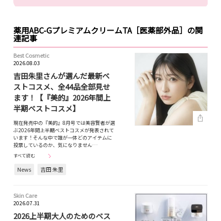
薬用ABC-GプレミアムクリームTA［医薬部外品］の関
連記事
Best Cosmetic
2026.08.03
吉田朱里さんが選んだ最新ベ
ストコスメ、全44品全部見せ
ます！【『美的』2026年間上
半期ベストコスメ】
現在発売中の『美的』8月号では美容賢者が選
ぶ2026年間上半期ベストコスメが発表されて
います！そんな中で誰が一体どのアイテムに
投票しているのか、気になりません…
すべて読む
News
吉田 朱里
Skin Care
2026.07.31
2026上半期大人のためのベス