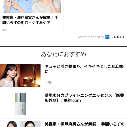
美容家・瀬戸麻実さんが解説！ 手
間いらずの毛穴・くすみケア
(PR)
Recommended by
あなたにおすすめ
キュッと引き締まり、イキイキとした肌印象
に
（PR）
薬用水分力ブライトニングエッセンス［医薬
部外品］ | 美的.com
美容家・瀬戸麻実さんが解説！ 手間いらずの