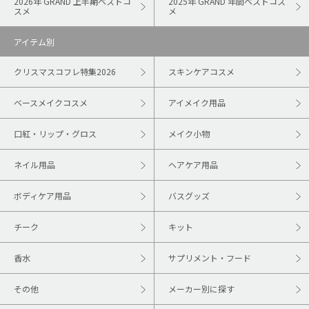
2026年 GRAND 上半期ベストコ
2025年 GRAND 年間ベストコス
スメ
メ
アイテム別
クリスマスコフレ特集2026
スキンケアコスメ
ベースメイクコスメ
アイメイク用品
口紅・リップ・グロス
メイク小物
ネイル用品
ヘアケア用品
ボディケア用品
バスグッズ
チーク
キット
香水
サプリメント・フード
その他
メーカー別に探す