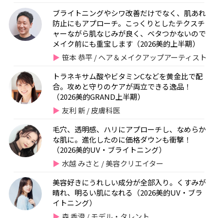
ブライトニングやシワ改善だけでなく、肌あれ
防止にもアプローチ。こっくりとしたテクスチ
ャーながら肌なじみが良く、ベタつかないので
メイク前にも重宝します（2026美的上半期）
笹本 恭平 / ヘア＆メイクアップアーティスト
トラネキサム酸やビタミンCなどを黄金比で配
合。攻めと守りのケアが両立できる逸品！
（2026美的GRAND上半期）
友利 新 / 皮膚科医
毛穴、透明感、ハリにアプローチし、なめらか
な肌に。進化したのに価格ダウンも衝撃！
（2026美的UV・ブライトニング）
水越 みさと / 美容クリエイター
美容好きにうれしい成分が全部入り。くすみが
晴れ、明るい肌になれる（2026美的UV・ブラ
イトニング）
森 香澄 / モデル・タレント