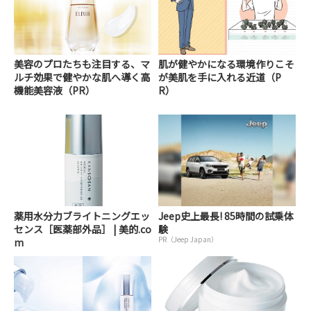
美容のプロたちも注目する、マ
肌が健やかになる環境作りこそ
ルチ効果で健やかな肌へ導く高
が美肌を手に入れる近道（P
機能美容液（PR）
R）
薬用水分力ブライトニングエッ
Jeep史上最長! 85時間の試乗体
センス［医薬部外品］ | 美的.co
験
PR（Jeep Japan）
m