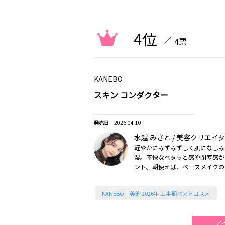
4位
4票
KANEBO
スキン コンダクター
2026-04-10
水越 みさと / 美容クリエイ
軽やかにみずみずしく肌になじみ
湿。不快なベタッと感や閉塞感が
ント。朝使えば、ベースメイクの
ので絶賛ベビロテ中（2026美的
KANEBO｜美的 2026年 上半期ベストコスメ
ア