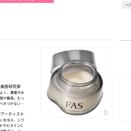
ベ
・美容研究家
よく、春夏のお
覚が最高。むっ
ベタつかないの
）
プアーティスト
いを与え、シワ
ドやビタミンC
す肌ダメージの