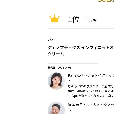
1位
23票
SK-II
ジェノプティクス インフィニットオ
クリーム
2026-04-05
Kanako / ヘア＆メイクア
ト
なめらかにのび広がり、美容成分
届け、潤いがずっと続く。夏の外
ちなpHを整えてくれるのも心強い
半期）
笹本 恭平 / ヘア＆メイクア
ト