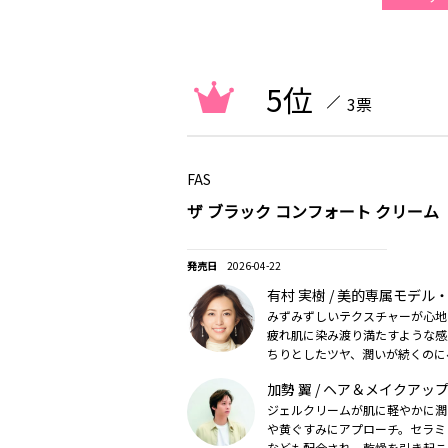
5位
3票
FAS
ザ ブラック コンフォート クリーム
2026-04-22
有村 実樹 / 美的専属モデル
みずみずしいテクスチャーが心地
疲れ肌に染み渡り満たすような感
ちりとしたツヤ、潤いが続くのに
もお気に入り（2026美的上半期
加勢 翼 / ヘア＆メイクアッ
ジェルクリームが肌に軽やかに潤
や黄ぐすみにアプローチ。セラミ
なども配合され、乾燥を引き起こ