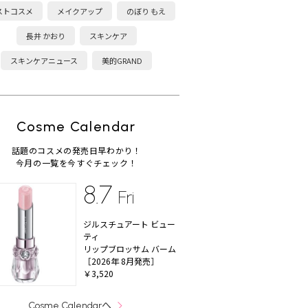
ストコスメ
メイクアップ
のぼり もえ
長井 かおり
スキンケア
スキンケアニュース
美的GRAND
Cosme Calendar
話題のコスメの発売日早わかり！
今月の一覧を今すぐチェック！
8.7
Fri
ジルスチュアート ビュー
ティ
リップブロッサム バーム
［2026年 8月発売］
￥3,520
へ
Cosme Calendar