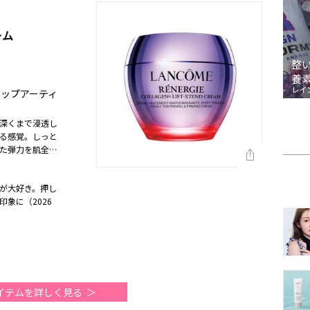
ーム
整
養
レイ
クアップアーティ
深くまで浸透し
る感覚。しっと
た弾力を肌全体
期）
が大好き。押し
象に（2026
イテムを詳しく見る