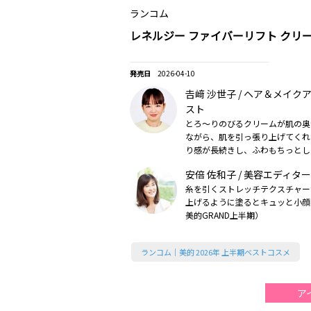
ランコム
レネルジー ファイバーリフト クリ
2026-04-10
𠮷﨑 沙世子 / ヘア＆メイ
スト
とろ～りのびるクリームが肌の奥
ながら、肌を引っ張り上げてくれ
り感が長続きし、ふわもちっとし
で感じられます（2026美的上半
安倍 佐和子 / 美容エディター
糸を引くストレッチテクスチャー
上げるように塗るとキュッと小顔印
美的GRAND上半期）
ランコム｜美的 2026年 上半期ベストコスメ
ア