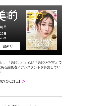
月号
22日
,100
最新号
』、『美的.com』及び『美的GRAND』で
欲ある編集者／アシスタントを募集してい
お詫びと訂正】
＞