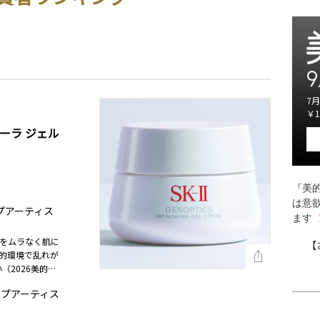
9
7月
￥1
ーラ ジェル
『美的
は意
ップアーティス
ます
をムラなく肌に
【
的環境で乱れが
（2026美的上
ップアーティス