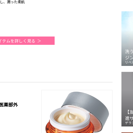
し、潤った柔肌
イテムを詳しく見る
洗
ジ
リベ
［医薬部外
【
進
ゲラ