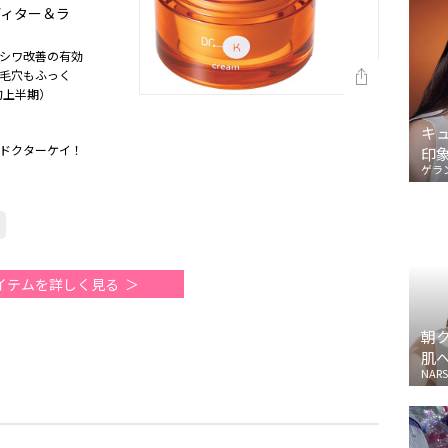
ディター＆ラ
シワ改善の有効
毛穴もふっく
的上半期）
キ
ドクターケイ！
印
ゲラ
イテムを詳しく見る
朝
肌
NARS