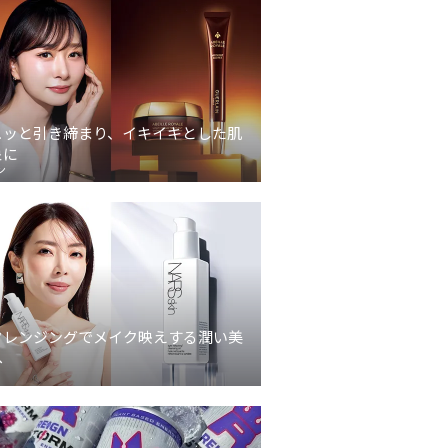
ュッと引き締まり、イキイキとした肌
象に
ン
クレンジングでメイク映えする潤い美
へ