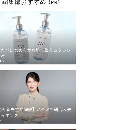
編集部おすすめ
【PR】
うたびになめらかな肌に整えるクレン
ング
ルタ
友利 新先生が解説】ハチミツ研究＆先
サイエンス
ン