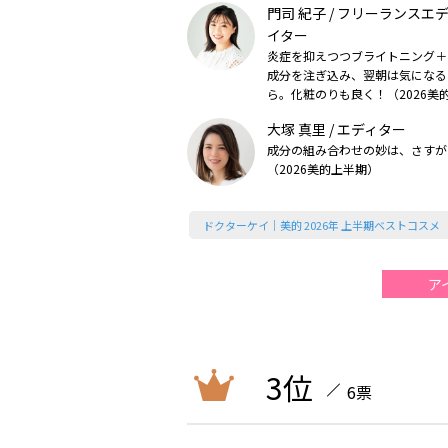
門司 紀子 / フリーランスエ
イター
炎症を抑えつつブライトニング＋
成分を注ぎ込み、翌朝は気になる
ら。化粧のりも良く！（2026美
大塚 真里 / エディター
成分の組み合わせの妙は、さすが
（2026美的上半期）
ドクターケイ｜美的 2026年 上半期ベストコスメ
ア
3位
6票