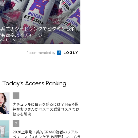
い系エナジードリンクでビタミンも栄
素も効率よくチャージ！
ンストーム
Recommended by
Today's Access Ranking
1
ナチュラルに目元を盛るには？ H＆M長
井かおりさんがベスコス受賞コスメでお
悩みを解決
2
2026上半期・美的GRAND読者のリアル
ベスコス【スキンケアUV部門】マルチ機