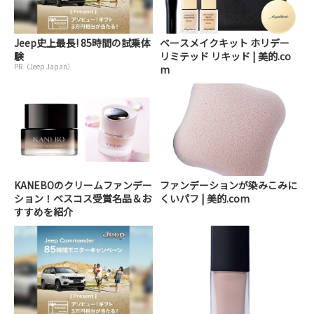
Jeep史上最長! 85時間の試乗体
ベースメイクキット ホリデー
験
リミテッド リキッド | 美的.co
PR（Jeep Japan）
m
KANEBOのクリームファンデー
ファンデーションが染みこみに
ション！ベスコス受賞名品＆お
くいパフ | 美的.com
すすめを紹介