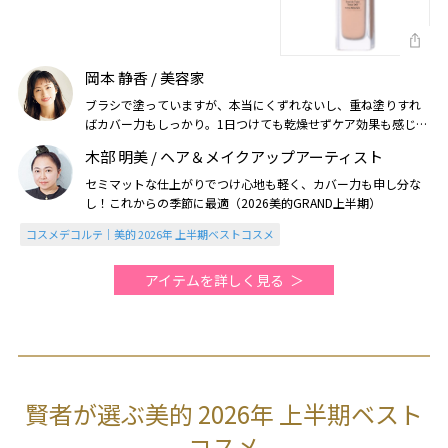
岡本 静香 / 美容家
ブラシで塗っていますが、本当にくずれないし、重ね塗りすれ
ばカバー力もしっかり。1日つけても乾燥せずケア効果も感じま
す。自然なセミマット感も涼しげな印象を与える（2026美的上
木部 明美 / ヘア＆メイクアップアーティスト
半期）
セミマットな仕上がりでつけ心地も軽く、カバー力も申し分な
し！これからの季節に最適（2026美的GRAND上半期）
コスメデコルテ｜美的 2026年 上半期ベストコスメ
アイテムを詳しく見る
賢者が選ぶ美的 2026年 上半期ベスト
コスメ