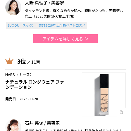
大野 真理子 / 美容家
期）
ダイヤモンド級に輝くなめらか肌へ。時間がたつ程、密着感も
向上（2026美的GRAND上半期）
SUQQU（スック）｜美的 2026年 上半期ベストコスメ
アイテムを詳しく見る
3位
11票
NARS（ナーズ）
ナチュラル ロングウェア ファ
ンデーション
2026-03-20
石井 美保 / 美容家
毛穴やたるみによる凸凹がフラットに整う仕上がりはもはやAI