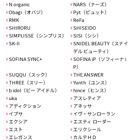
N organic
NARS（ナーズ）
Obagi（オバジ）
Pyt（ピュット）
RMK
ReFa
SHIRORU
SHISEIDO
SIMPLISSE（シンプリス）
SISI（シシ）
SK-II
SNIDEL BEAUTY（スナイ
デル ビューティ）
SOFINA SYNC+
SOFINA iP（ソフィーナ i
P）
SUQQU（スック）
THE ANSWER
THREE（スリー）
Yunth（ユンス）
b idol（ビー アイドル）
hince（ヒンス）
uka
アスレティア
アディクション
アネッサ
イプサ
イヴ・サンローラン
エクシア
エスティ ローダー
エスト
エリクシール
エレガンス
カルテＨＤ