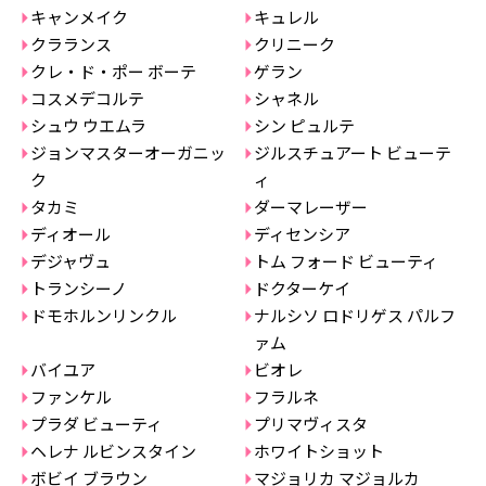
キャンメイク
キュレル
クラランス
クリニーク
クレ・ド・ポー ボーテ
ゲラン
コスメデコルテ
シャネル
シュウ ウエムラ
シン ピュルテ
ジョンマスターオーガニッ
ジルスチュアート ビューテ
ク
ィ
タカミ
ダーマレーザー
ディオール
ディセンシア
デジャヴュ
トム フォード ビューティ
トランシーノ
ドクターケイ
ドモホルンリンクル
ナルシソ ロドリゲス パルフ
ァム
バイユア
ビオレ
ファンケル
フラルネ
プラダ ビューティ
プリマヴィスタ
ヘレナ ルビンスタイン
ホワイトショット
ボビイ ブラウン
マジョリカ マジョルカ