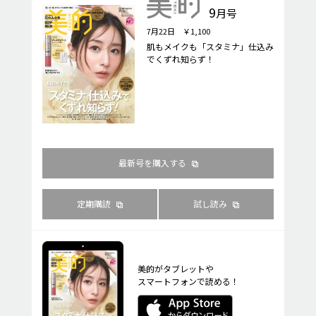
9
月号
7月22日 ￥1,100
肌もメイクも「スタミナ」仕込み
でくずれ知らず！
最新号を購入する
定期購読
試し読み
美的がタブレットや
スマートフォンで読める！