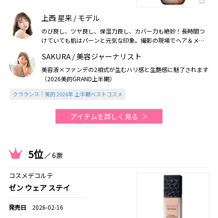
上西 星来 / モデル
のび良し、ツヤ良し、保湿力良し、カバー力も絶妙！長時間つ
けていても肌はパーンと元気な印象。撮影の現場でヘア＆メイ
クさんの使用率も高く、支持されているのを実感（2026美的上
SAKURA / 美容ジャーナリスト
半期）
美容液×ファンデの2相式が生むハリ感と生艶感に魅了されます
（2026美的GRAND上半期）
クラランス｜美的 2026年 上半期ベストコスメ
アイテムを詳しく見る
5位
6票
コスメデコルテ
ゼン ウェア ステイ
2026-02-16