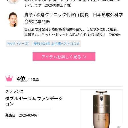
レベルです（2026美的上半期）
貴子 / 松倉クリニック代官山 院長 日本形成外科学
会認定専門医
美容液成分配合＆皮脂吸着効果搭載で、しなやかに肌に密着。
猛暑でもさらっとセミマットな肌がくずれずに続く！（2026美
的上半期）
NARS（ナーズ）｜美的 2026年 上半期ベストコスメ
アイテムを詳しく見る
4位
10票
クラランス
ダブル セーラム ファンデーシ
ョン
2026-03-06