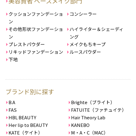
美容賢者 ベースメイク部門
クッションファンデーショ
コンシーラー
ン
その他形状ファンデーショ
ハイライター＆シェーディ
ン
ング
プレストパウダー
メイクもちキープ
リキッドファンデーション
ルースパウダー
下地
ブランド別に探す
B.A
Brighte（ブライト）
FAS
FATUITE（ファチュイテ）
HBL BEAUTY
Hair Theory Lab
Her lip to BEAUTY
KANEBO
KATE（ケイト）
M・A・C（MAC）