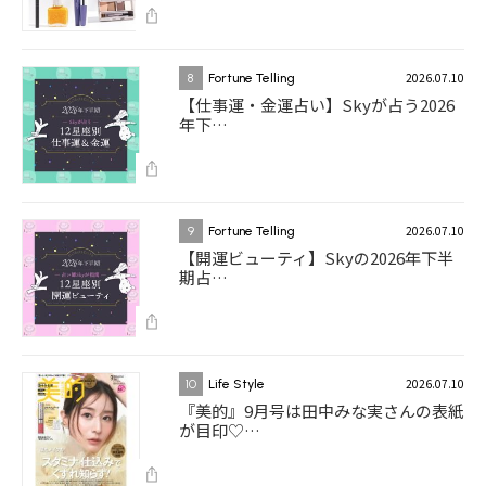
2026.07.10
8
Fortune Telling
【仕事運・金運占い】Skyが占う2026
年下…
2026.07.10
9
Fortune Telling
【開運ビューティ】Skyの2026年下半
期占…
2026.07.10
10
Life Style
『美的』9月号は田中みな実さんの表紙
が目印♡…