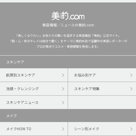
美容情報／ニュースの美的.com
「美しくなりたい」女性たちの願いを追求する美容雑誌『美的』公式サイト。
「肌・心・体のキレイは自分で磨く」をテーマに美的本誌で活躍中の美容レポーターが
プロの視点でコスメ・美容情報を発信します。
スキンケア
肌質別スキンケア
お悩み別ケア
洗顔・クレンジング
スキンケア特集
スキンケアニュース
メイク
メイクHOW TO
シーン別メイク