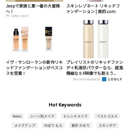
Jeepで家族と夏一番の大冒険
スキンレゾネート リキッドフ
へ！
ァンデーション | 美的.com
PR（Jeep Japan）
イヴ・サンローランの新作リキ
プレイリストのリキッドファン
ッドファンデーションがベスコ
デ＋乳液状パウダーなら、超高
スを受賞！
精細な８K映像でも耐えう...
Recommended by
Hot Keywords
News
シーン別メイク
トレンドメイク
ベストコスメ
メイクアップ
のぼり もえ
長井 かおり
スキンケア