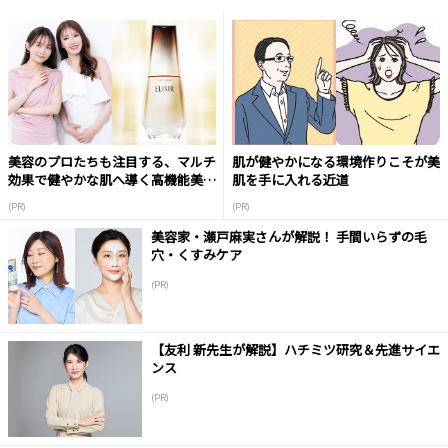
美容のプロたちも注目する、マルチ
肌が健やかになる環境作りこそが美
効果で健やかな肌へ導く高機能美容
肌を手に入れる近道
液
(PR)
(PR)
美容家・瀬戸麻実さんが解説！ 手間いらずの毛
穴・くすみケア
(PR)
【友利 新先生が解説】ハチミツ研究＆先進サイエ
ンス
(PR)