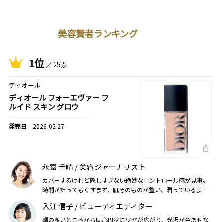
美容賢者ランキング
1位
25票
ディオール
ディオール フォーエヴァー フ
ルイド スキン グロウ
2026-02-27
永富 千晴 / 美容ジャーナリスト
カバーするけれど隠しすぎない絶妙なコントロール感が見事。
時間がたってもくすまず、肌そのものが整い、潤っているよう
に見える（2026美的上半期）
入江 信子 / ビューティエディター
頰の高いところから同心円状にツヤが広がり、光沢が色あせな