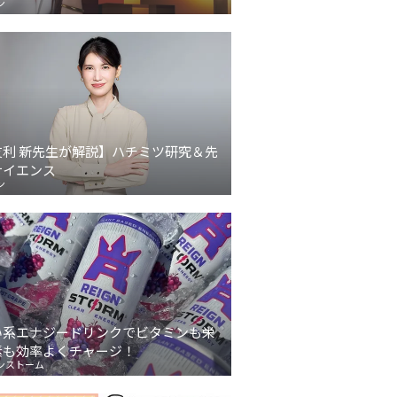
ン
友利 新先生が解説】ハチミツ研究＆先
サイエンス
ン
い系エナジードリンクでビタミンも栄
素も効率よくチャージ！
ンストーム