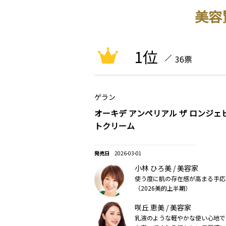
美容
1位
36票
ゲラン
オーキデ アンペリアル ザ ロンジェ
トクリーム
2026-03-01
小林 ひろ美 / 美容家
使う度に肌の存在感が高まる手応
（2026美的上半期）
咲丘 恵美 / 美容家
乳液のような軽やかな使い心地で