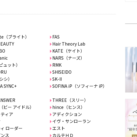
ghte（ブライト）
FAS
BEAUTY
Hair Theory Lab
BO
KATE（ケイト）
anic
NARS（ナーズ）
（ピュット）
RMK
ORU
SHISEIDO
I（シシ）
SK-II
A SYNC+
SOFINA iP（ソフィーナ iP）
ANSWER
THREE（スリー）
dol（ビー アイドル）
hince（ヒンス）
レティア
アディクション
サ
イヴ・サンローラン
ィ ローダー
エスト
ガンス
カルテＨＤ