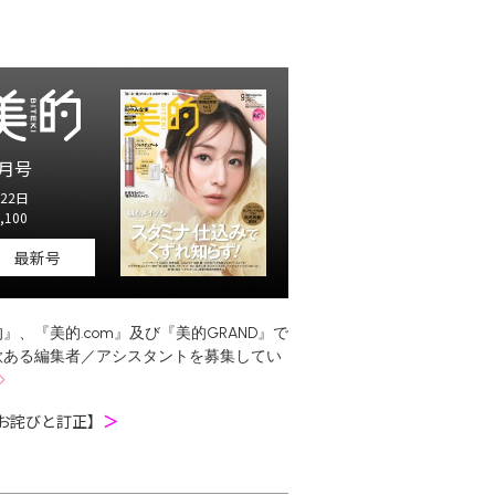
月号
22日
,100
最新号
』、『美的.com』及び『美的GRAND』で
欲ある編集者／アシスタントを募集してい
お詫びと訂正】
＞