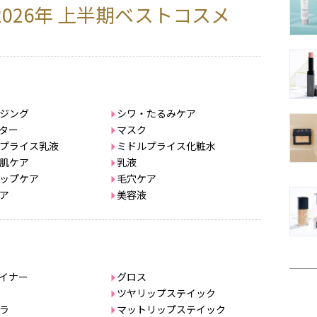
2026年 上半期ベストコスメ
ジング
シワ・たるみケア
ター
マスク
プライス乳液
ミドルプライス化粧水
肌ケア
乳液
ップケア
毛穴ケア
ア
美容液
イナー
グロス
ツヤリップステイック
ラ
マットリップステイック