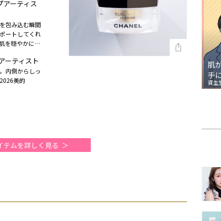
ップアーティス
を包み込む瞬間
ポートしてくれ
肌を穏やかに整
）
プアーティスト
肌
。内側からしっ
手
026美的
資生
イテムを詳しく見る