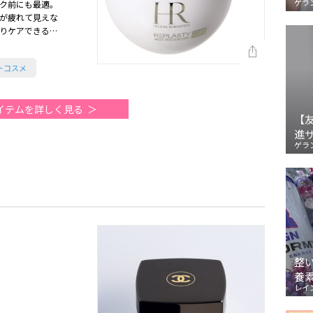
ゲラ
ク前にも最適。
が疲れて見えな
りケアできるの
ストコスメ
イテムを詳しく見る
【
進
ゲラ
整
養
レイ