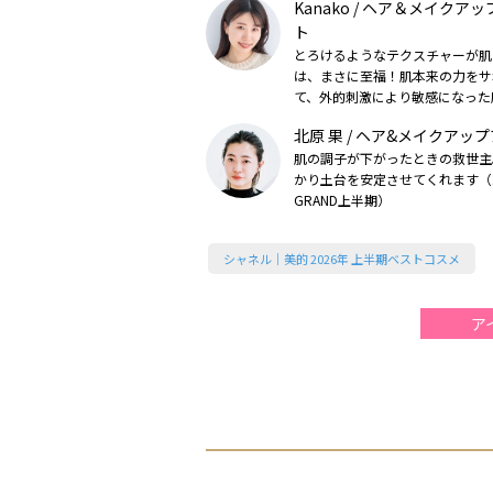
Kanako / ヘア＆メイクア
ト
とろけるようなテクスチャーが肌
は、まさに至福！肌本来の力をサ
て、外的刺激により敏感になった
えてくれます（2026美的上半期
北原 果 / ヘア&メイクアッ
肌の調子が下がったときの救世主
かり土台を安定させてくれます（2
GRAND上半期）
シャネル｜美的 2026年 上半期ベストコスメ
ア