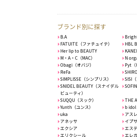
ブランド別に探す
B.A
Bri
FATUITE（ファチュイテ）
HBL 
Her lip to BEAUTY
KANE
M・A・C（MAC）
N org
Obagi（オバジ）
Pyt
ReFa
SHIR
SIMPLISSE（シンプリス）
SIS
SNIDEL BEAUTY（スナイデル
SOFIN
ビューティ）
SUQQU（スック）
THE 
Yunth（ユンス）
b i
uka
アス
アネッサ
イプ
エクシア
エステ
エリクシール
エレ