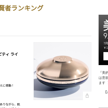
賢者ランキング
9
7月
￥1
ビティ ライ
『美的
は意
ます
えに感動！
【
ありながら、肌