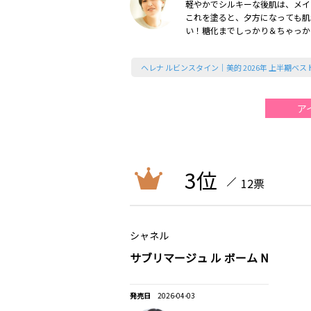
軽やかでシルキーな後肌は、メイ
これを塗ると、夕方になっても肌
い！糖化までしっかり＆ちゃっか
も最高です（2026美的上半期）
ヘレナ ルビンスタイン｜美的 2026年 上半期ベ
ア
3位
12票
シャネル
サブリマージュ ル ボーム N
2026-04-03