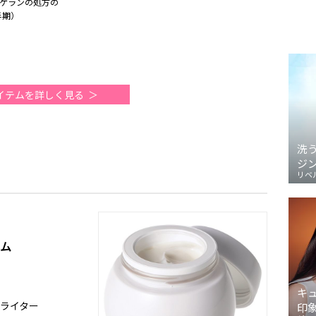
ゲランの処方の
半期）
イテムを詳しく見る
洗
ジ
リベ
ーム
キ
／ライター
印