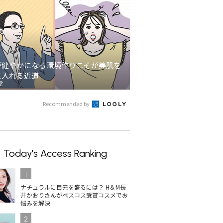
が健やかになる環境作りこそが美肌を
に入れる近道
堂
Recommended by
Today's Access Ranking
1
ナチュラルに目元を盛るには？ H＆M長
井かおりさんがベスコス受賞コスメでお
悩みを解決
2