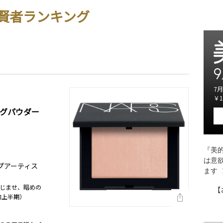
賢者ランキング
9
7月
￥1
ングパウダー
『美的
は意
ップアーティス
ます
じませ、暗めの
【
的上半期）