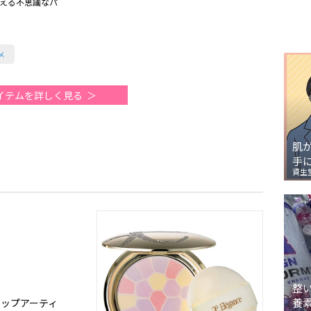
える不思議なパ
メ
イテムを詳しく見る
肌
手
資生
整
養
アップアーティ