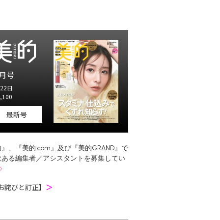
月号
22日
,100
最新号
』、『美的.com』及び『美的GRAND』で
欲ある編集者／アシスタントを募集してい
お詫びと訂正】
＞