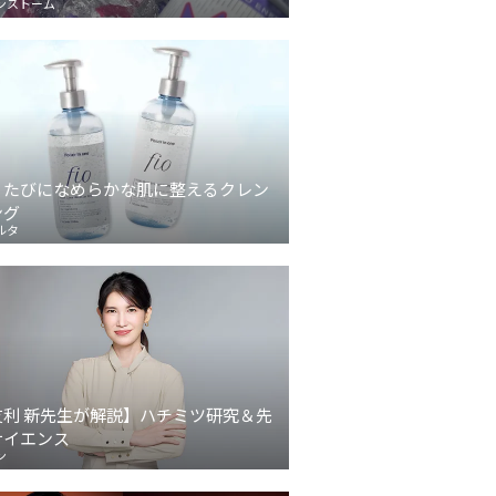
ンストーム
うたびになめらかな肌に整えるクレン
ング
ルタ
友利 新先生が解説】ハチミツ研究＆先
サイエンス
ン