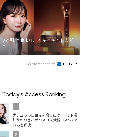
ュッと引き締まり、イキイキとした肌
象に
ン
Recommended by
Today's Access Ranking
1
ナチュラルに目元を盛るには？ H＆M長
井かおりさんがベスコス受賞コスメでお
悩みを解決
2