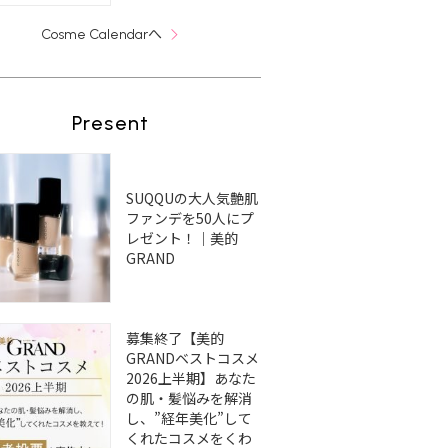
へ
Cosme Calendar
Present
SUQQUの大人気艶肌
ファンデを50人にプ
レゼント！｜美的
GRAND
募集終了【美的
GRANDベストコスメ
2026上半期】あなた
の肌・髪悩みを解消
し、”経年美化”して
くれたコスメをくわ