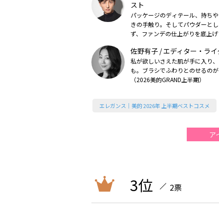
スト
パッケージのディテール、持ちや
きの手触り。そしてパウダーとし
ず、ファンデの仕上がりを底上げ
しみじみ、いい！（2026美的上
佐野有子 / エディター・ライ
私が欲しいさえた肌が手に入り、
も。ブラシでふわりとのせるのが
（2026美的GRAND上半期）
エレガンス｜美的 2026年 上半期ベストコスメ
ア
3位
2票