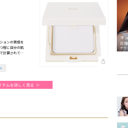
キ
ションの質感を
印
つ程に自分の肌
ゲラ
まで計算されてい
）
メ
イテムを詳しく見る