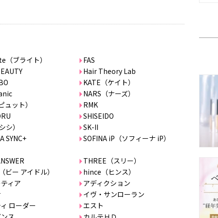
ghte（ブライト）
FAS
BEAUTY
Hair Theory Lab
BO
KATE（ケイト）
anic
NARS（ナーズ）
（ピュット）
RMK
ORU
SHISEIDO
I（シシ）
SK-II
A SYNC+
SOFINA iP（ソフィーナ iP）
ANSWER
THREE（スリー）
dol（ビー アイドル）
hince（ヒンス）
レティア
アディクション
サ
イヴ・サンローラン
ィ ローダー
エスト
ガンス
カルテＨＤ