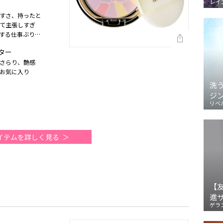
レイ
すさ、持ったと
て主張しすぎ
する仕事ぶり。
半期）
ター
さらり、艶感
お気に入り
洗
ジ
リベ
イテムを詳しく見る
【
進
ゲラ