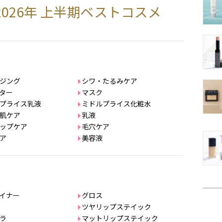
2026年 上半期ベストコスメ
ジング
シワ・たるみケア
ター
マスク
プライス乳液
ミドルプライス化粧水
肌ケア
乳液
ップケア
毛穴ケア
ア
美容液
イナー
グロス
ツヤリップステイック
ラ
マットリップステイック