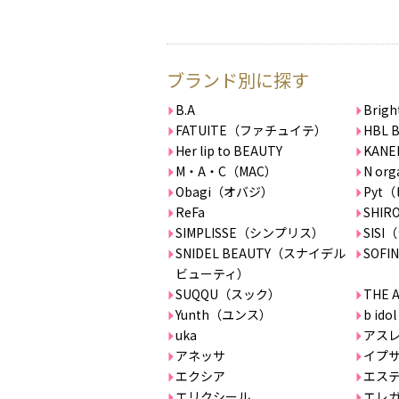
ブランド別に探す
B.A
Bri
FATUITE（ファチュイテ）
HBL 
Her lip to BEAUTY
KANE
M・A・C（MAC）
N org
Obagi（オバジ）
Pyt
ReFa
SHIR
SIMPLISSE（シンプリス）
SIS
SNIDEL BEAUTY（スナイデル
SOFIN
ビューティ）
SUQQU（スック）
THE 
Yunth（ユンス）
b i
uka
アス
アネッサ
イプ
エクシア
エステ
エリクシール
エレ