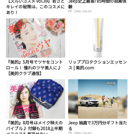
【ズルいコスメ vol.39】若さと
Jeep史上最長! 85時間の試乗体
キレイの秘策は、このコスメに
験
PR（Jeep Japan）
あり！
『美的』5月号でツヤをコント
リッププロテクションエッセン
ロール！ 憧れのツヤ美人に♪
ス | 美的.com
【美的クラブ通信】
『美的』8月号はメイク映えの
Jeep 抽選で3万円分ギフト当た
バイブル♪ 付録も2018上半期
る
PR（Jeep Japan）
ベスコスも見逃せない...