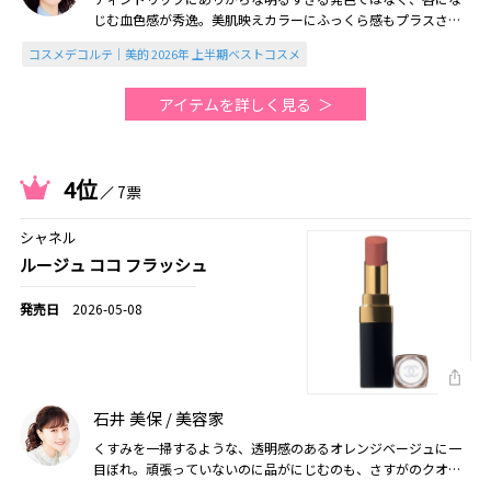
じむ血色感が秀逸。美肌映えカラーにふっくら感もプラスされ
て、一気に若々しさが宿る名品リップ（2026美的上半期）
コスメデコルテ｜美的 2026年 上半期ベストコスメ
アイテムを詳しく見る
4位
7票
シャネル
ルージュ ココ フラッシュ
2026-05-08
石井 美保 / 美容家
くすみを一掃するような、透明感のあるオレンジベージュに一
目ぼれ。頑張っていないのに品がにじむのも、さすがのクオリ
ティ。オンオフ共に使いやすい、ポーチコスメのスタメンです