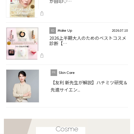
が目印♡…
2026.07.10
10
Make Up
2026上半期大人のためのベストコスメ
診断【…
Skin Care
【友利 新先生が解説】ハチミツ研究＆
先進サイエン...
Cosme