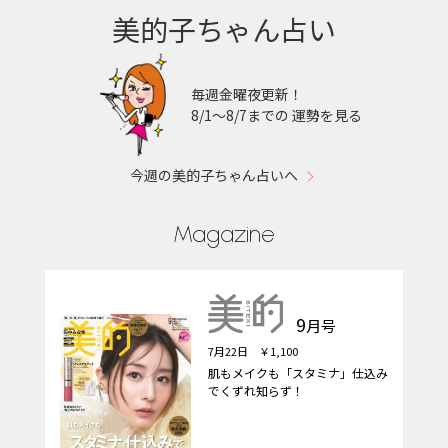
美的子ちゃん占い
毎週金曜夜更新！
8/1〜8/7までの 運勢を見る
今週の美的子ちゃん占いへ
Magazine
9
月号
7月22日 ￥1,100
肌もメイクも「スタミナ」仕込み
でくずれ知らず！