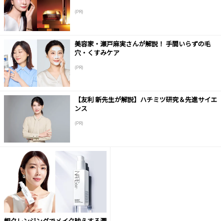
(PR)
美容家・瀬戸麻実さんが解説！ 手間いらずの毛
穴・くすみケア
(PR)
【友利 新先生が解説】ハチミツ研究＆先進サイエ
ンス
(PR)
朝クレンジングでメイク映えする潤