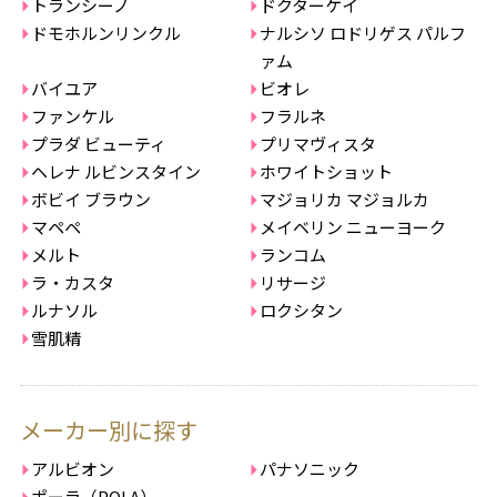
トランシーノ
ドクターケイ
ドモホルンリンクル
ナルシソ ロドリゲス パルフ
ァム
バイユア
ビオレ
ファンケル
フラルネ
プラダ ビューティ
プリマヴィスタ
ヘレナ ルビンスタイン
ホワイトショット
ボビイ ブラウン
マジョリカ マジョルカ
マペペ
メイベリン ニューヨーク
メルト
ランコム
ラ・カスタ
リサージ
ルナソル
ロクシタン
雪肌精
メーカー別に探す
アルビオン
パナソニック
ポーラ（POLA）