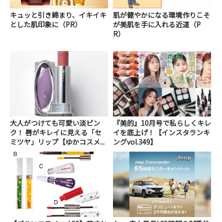
キュッと引き締まり、イキイキ
肌が健やかになる環境作りこそ
とした肌印象に（PR）
が美肌を手に入れる近道（P
R）
大人がつけても可愛い淡ピン
『美的』10月号で私らしくキレ
ク！ 唇がキレイに見える「セ
イを底上げ！【インスタランキ
ミツヤ」リップ【ゆかコスメ...
ングvol.349】