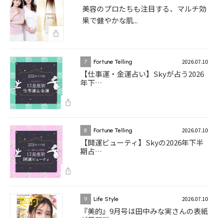
美容のプロたちも注目する、マルチ効
果で健やかな肌...
2026.07.10
7
Fortune Telling
【仕事運・金運占い】Skyが占う2026
年下…
2026.07.10
8
Fortune Telling
【開運ビューティ】Skyの2026年下半
期占…
2026.07.10
9
Life Style
『美的』9月号は田中みな実さんの表紙