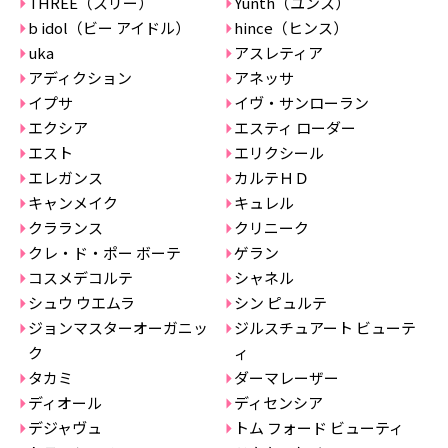
THREE（スリー）
Yunth（ユンス）
b idol（ビー アイドル）
hince（ヒンス）
uka
アスレティア
アディクション
アネッサ
イプサ
イヴ・サンローラン
エクシア
エスティ ローダー
エスト
エリクシール
エレガンス
カルテＨＤ
キャンメイク
キュレル
クラランス
クリニーク
クレ・ド・ポー ボーテ
ゲラン
コスメデコルテ
シャネル
シュウ ウエムラ
シン ピュルテ
ジョンマスターオーガニッ
ジルスチュアート ビューテ
ク
ィ
タカミ
ダーマレーザー
ディオール
ディセンシア
デジャヴュ
トム フォード ビューティ