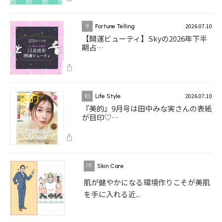
2026.07.10
9
Fortune Telling
【開運ビューティ】Skyの2026年下半
期占…
2026.07.10
10
Life Style
『美的』9月号は田中みな実さんの表紙
が目印♡…
Skin Care
肌が健やかになる環境作りこそが美肌
を手に入れる近...