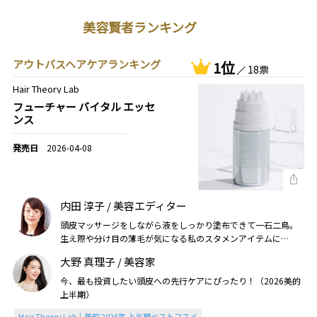
美容賢者ランキング
アウトバスヘアケアランキング
1位
18票
Hair Theory Lab
フューチャー バイタル エッセ
ンス
2026-04-08
内田 淳子 / 美容エディター
頭皮マッサージをしながら液をしっかり塗布できて一石二鳥。
生え際や分け目の薄毛が気になる私のスタメンアイテムに
（2026美的上半期）
大野 真理子 / 美容家
今、最も投資したい頭皮への先行ケアにぴったり！（2026美的
上半期）
Hair Theory Lab｜美的 2026年 上半期ベストコスメ