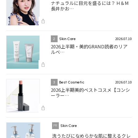
ナチュラルに目元を盛るには？ H＆M
長井かお…
2026.07.10
2
Skin Care
2026上半期・美的GRAND読者のリア
ルベ…
2026.07.10
3
Best Cosmetic
2026上半期美的ベストコスメ【コンシ
ーラー…
Skin Care
洗うたびになめらかな肌に整えるクレ