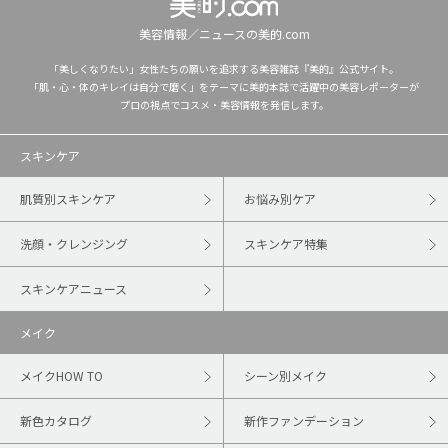
美容情報／ニュースの美的.com
「美しくなりたい」女性たちの願いを追求する美容雑誌『美的』公式サイト。
「肌・心・体のキレイは自分で磨く」をテーマに美的本誌で活躍中の美容レポーターが
プロの視点でコスメ・美容情報を発信します。
スキンケア
肌質別スキンケア
お悩み別ケア
洗顔・クレンジング
スキンケア特集
スキンケアニュース
メイク
メイクHOW TO
シーン別メイク
新色カタログ
新作ファンデーション