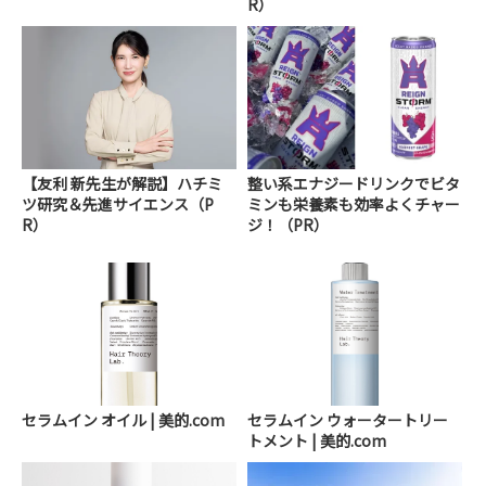
R）
【友利 新先生が解説】ハチミ
整い系エナジードリンクでビタ
ツ研究＆先進サイエンス（P
ミンも栄養素も効率よくチャー
R）
ジ！（PR）
セラムイン オイル | 美的.com
セラムイン ウォータートリー
トメント | 美的.com