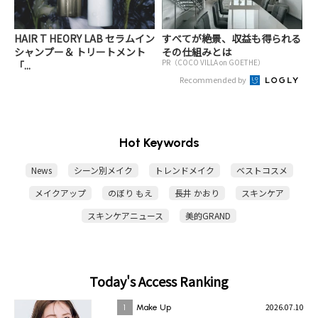
HAIR T HEORY LAB セラムイン
すべてが絶景、収益も得られる
シャンプー＆ トリートメント
その仕組みとは
PR（COCO VILLA on GOETHE）
「...
Recommended by
Hot Keywords
News
シーン別メイク
トレンドメイク
ベストコスメ
メイクアップ
のぼり もえ
長井 かおり
スキンケア
スキンケアニュース
美的GRAND
Today's Access Ranking
2026.07.10
1
Make Up