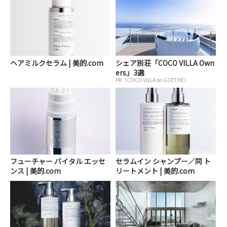
ヘアミルクセラム | 美的.com
シェア別荘「COCO VILLA Own
ers」3選
PR（COCO VILLA on GOETHE）
フューチャー バイタル エッセ
セラムイン シャンプー／同 ト
ンス | 美的.com
リートメント | 美的.com