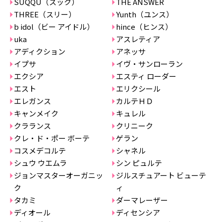
SUQQU（スック）
THE ANSWER
THREE（スリー）
Yunth（ユンス）
b idol（ビー アイドル）
hince（ヒンス）
uka
アスレティア
アディクション
アネッサ
イプサ
イヴ・サンローラン
エクシア
エスティ ローダー
エスト
エリクシール
エレガンス
カルテＨＤ
キャンメイク
キュレル
クラランス
クリニーク
クレ・ド・ポー ボーテ
ゲラン
コスメデコルテ
シャネル
シュウ ウエムラ
シン ピュルテ
ジョンマスターオーガニッ
ジルスチュアート ビューテ
ク
ィ
タカミ
ダーマレーザー
ディオール
ディセンシア