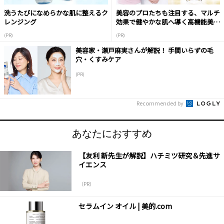
洗うたびになめらかな肌に整えるク
美容のプロたちも注目する、マルチ
レンジング
効果で健やかな肌へ導く高機能美容
液
(PR)
(PR)
美容家・瀬戸麻実さんが解説！ 手間いらずの毛
穴・くすみケア
(PR)
Recommended by
あなたにおすすめ
【友利 新先生が解説】ハチミツ研究＆先進サ
イエンス
（PR）
セラムイン オイル | 美的.com