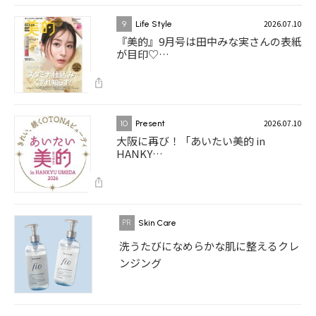
2026.07.10
9
Life Style
『美的』9月号は田中みな実さんの表紙
が目印♡…
2026.07.10
10
Present
大阪に再び！「あいたい美的 in
HANKY…
Skin Care
洗うたびになめらかな肌に整えるクレ
ンジング