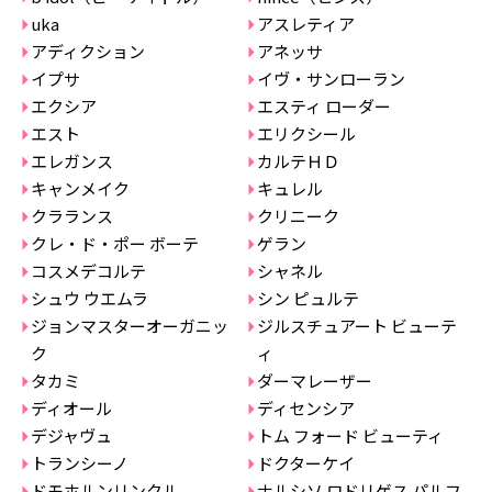
uka
アスレティア
アディクション
アネッサ
イプサ
イヴ・サンローラン
エクシア
エスティ ローダー
エスト
エリクシール
エレガンス
カルテＨＤ
キャンメイク
キュレル
クラランス
クリニーク
クレ・ド・ポー ボーテ
ゲラン
コスメデコルテ
シャネル
シュウ ウエムラ
シン ピュルテ
ジョンマスターオーガニッ
ジルスチュアート ビューテ
ク
ィ
タカミ
ダーマレーザー
ディオール
ディセンシア
デジャヴュ
トム フォード ビューティ
トランシーノ
ドクターケイ
ドモホルンリンクル
ナルシソ ロドリゲス パルフ