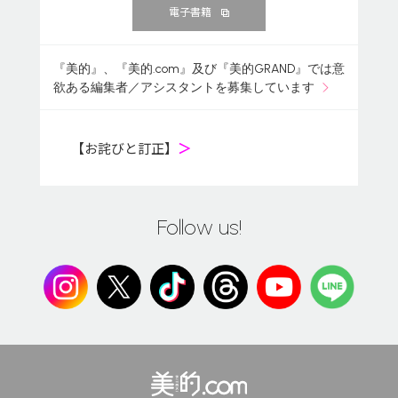
電子書籍
『美的』、『美的.com』及び『美的GRAND』では意
欲ある編集者／アシスタントを募集しています
【お詫びと訂正】
＞
Follow us!