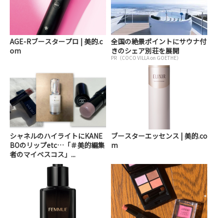
AGE-Rブースタープロ | 美的.c
全国の絶景ポイントにサウナ付
om
きのシェア別荘を展開
PR（COCO VILLA on GOETHE）
シャネルのハイライトにKANE
ブースターエッセンス | 美的.co
BOのリップetc…「＃美的編集
m
者のマイベスコス」...