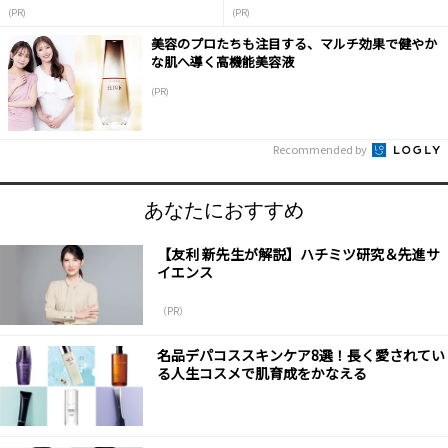
(PR)
(PR)
美容のプロたちも注目する、マルチ効果で健やか
な肌へ導く高機能美容液
(PR)
Recommended by
あなたにおすすめ
【友利 新先生が解説】ハチミツ研究＆先進サ
イエンス
（PR）
名品デパコススキンケア8選！長く愛されてい
る人生コスメで肌育成をかなえる