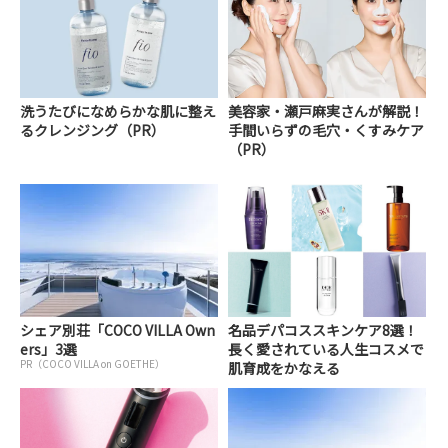
洗うたびになめらかな肌に整え
美容家・瀬戸麻実さんが解説！
るクレンジング（PR）
手間いらずの毛穴・くすみケア
（PR）
シェア別荘「COCO VILLA Own
名品デパコススキンケア8選！
ers」3選
長く愛されている人生コスメで
PR（COCO VILLA on GOETHE）
肌育成をかなえる