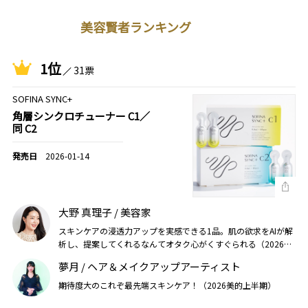
美容賢者ランキング
1位
31票
SOFINA SYNC+
角層シンクロチューナー C1／
同 C2
2026-01-14
大野 真理子 / 美容家
スキンケアの浸透力アップを実感できる1品。肌の欲求をAIが解
析し、提案してくれるなんてオタク心がくすぐられる（2026美
的上半期）
夢月 / ヘア＆メイクアップアーティスト
期待度大のこれぞ最先端スキンケア！（2026美的上半期）