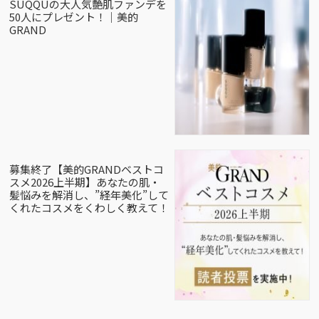
SUQQUの大人気艶肌ファンデを
50人にプレゼント！｜美的
GRAND
募集終了【美的GRANDベストコ
スメ2026上半期】あなたの肌・
髪悩みを解消し、”経年美化”して
くれたコスメをくわしく教えて！