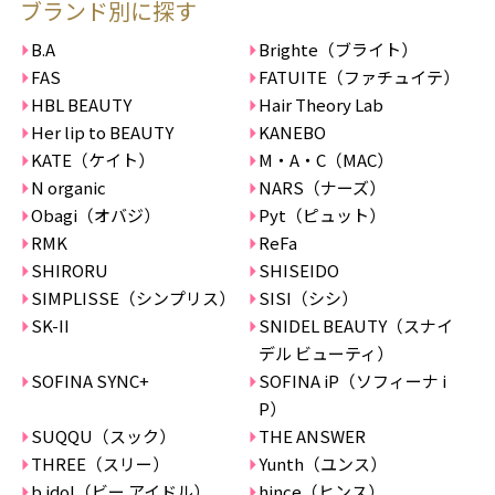
ブランド別に探す
B.A
Brighte（ブライト）
FAS
FATUITE（ファチュイテ）
HBL BEAUTY
Hair Theory Lab
Her lip to BEAUTY
KANEBO
KATE（ケイト）
M・A・C（MAC）
N organic
NARS（ナーズ）
Obagi（オバジ）
Pyt（ピュット）
RMK
ReFa
SHIRORU
SHISEIDO
SIMPLISSE（シンプリス）
SISI（シシ）
SK-II
SNIDEL BEAUTY（スナイ
デル ビューティ）
SOFINA SYNC+
SOFINA iP（ソフィーナ i
P）
SUQQU（スック）
THE ANSWER
THREE（スリー）
Yunth（ユンス）
b idol（ビー アイドル）
hince（ヒンス）