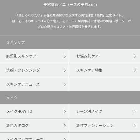
美容情報／ニュースの美的.com
「美しくなりたい」女性たちの願いを追求する美容雑誌『美的』公式サイト。
「肌・心・体のキレイは自分で磨く」をテーマに美的本誌で活躍中の美容レポーターが
プロの視点でコスメ・美容情報を発信します。
スキンケア
肌質別スキンケア
お悩み別ケア
洗顔・クレンジング
スキンケア特集
スキンケアニュース
メイク
メイクHOW TO
シーン別メイク
新色カタログ
新作ファンデーション
メイクアップニュース