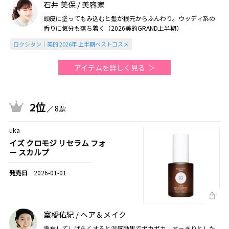
石井 美保 / 美容家
頭皮に塗ってもみ込むと髪が根元からふんわり。ウッディ系の
香りに気分も落ち着く（2026美的GRAND上半期）
ロクシタン｜美的 2026年 上半期ベストコスメ
アイテムを詳しく見る
2位
8票
uka
イズ クロモジ リセラム フォ
ー スカルプ
2026-01-01
室橋佑紀 / ヘア＆メイク
塗布してしばらくすると温感効果でポカポカ。すっきりとした