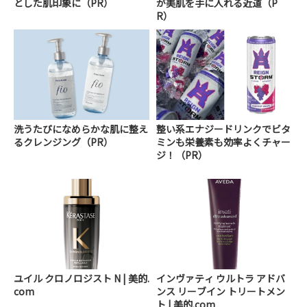
とした肌印象に（PR）
が美肌を手に入れる近道（P
R）
洗うたびになめらかな肌に整え
整い系エナジードリンクでビタ
るクレンジング（PR）
ミンも栄養素も効率よくチャー
ジ！（PR）
ユイル クロノロジスト N | 美的.
インヴァティ ウルトラ アドバ
com
ンス リーブイン トリートメン
ト | 美的.com