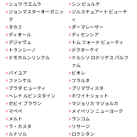
シュウ ウエムラ
シン ピュルテ
ジョンマスターオーガニッ
ジルスチュアート ビューテ
ク
ィ
タカミ
ダーマレーザー
ディオール
ディセンシア
デジャヴュ
トム フォード ビューティ
トランシーノ
ドクターケイ
ドモホルンリンクル
ナルシソ ロドリゲス パルフ
ァム
バイユア
ビオレ
ファンケル
フラルネ
プラダ ビューティ
プリマヴィスタ
ヘレナ ルビンスタイン
ホワイトショット
ボビイ ブラウン
マジョリカ マジョルカ
マペペ
メイベリン ニューヨーク
メルト
ランコム
ラ・カスタ
リサージ
ルナソル
ロクシタン