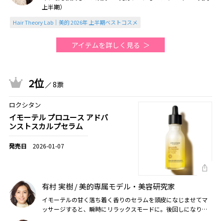
上半期）
Hair Theory Lab｜美的 2026年 上半期ベストコスメ
アイテムを詳しく見る
2位
8票
ロクシタン
イモーテル プロユース アドバ
ンストスカルプセラム
2026-01-07
有村 実樹 / 美的専属モデル・美容研究家
イモーテルの甘く落ち着く香りのセラムを頭皮になじませてマ
ッサージすると、瞬時にリラックスモードに。後回しになりが
ちな頭皮ケアが日々の楽しみ＆癒しに（2026美的上半期）