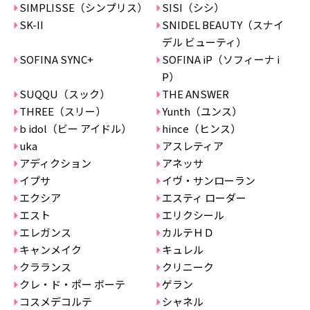
SIMPLISSE（シンプリス）
SISI（シシ）
SK-II
SNIDEL BEAUTY（スナイ
デル ビューティ）
SOFINA SYNC+
SOFINA iP（ソフィーナ i
P）
SUQQU（スック）
THE ANSWER
THREE（スリー）
Yunth（ユンス）
b idol（ビー アイドル）
hince（ヒンス）
uka
アスレティア
アディクション
アネッサ
イプサ
イヴ・サンローラン
エクシア
エスティ ローダー
エスト
エリクシール
エレガンス
カルテＨＤ
キャンメイク
キュレル
クラランス
クリニーク
クレ・ド・ポー ボーテ
ゲラン
コスメデコルテ
シャネル