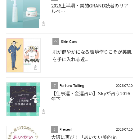
2026上半期・美的GRAND読者のリア
ルベ…
Skin Care
肌が健やかになる環境作りこそが美肌
を手に入れる近...
2026.07.10
7
Fortune Telling
【仕事運・金運占い】Skyが占う2026
年下…
2026.07.10
8
Present
大阪に再び！「あいたい美的 in