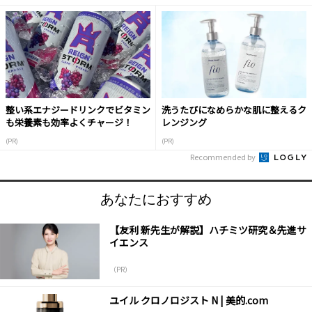
整い系エナジードリンクでビタミン
洗うたびになめらかな肌に整えるク
も栄養素も効率よくチャージ！
レンジング
(PR)
(PR)
Recommended by
あなたにおすすめ
【友利 新先生が解説】ハチミツ研究＆先進サ
イエンス
（PR）
ユイル クロノロジスト N | 美的.com