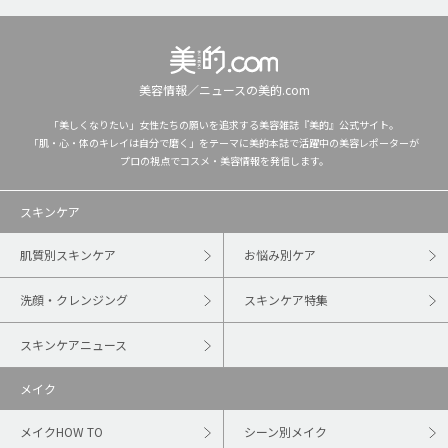
美容情報／ニュースの美的.com
「美しくなりたい」女性たちの願いを追求する美容雑誌『美的』公式サイト。
「肌・心・体のキレイは自分で磨く」をテーマに美的本誌で活躍中の美容レポーターが
プロの視点でコスメ・美容情報を発信します。
スキンケア
肌質別スキンケア
お悩み別ケア
洗顔・クレンジング
スキンケア特集
スキンケアニュース
メイク
メイクHOW TO
シーン別メイク