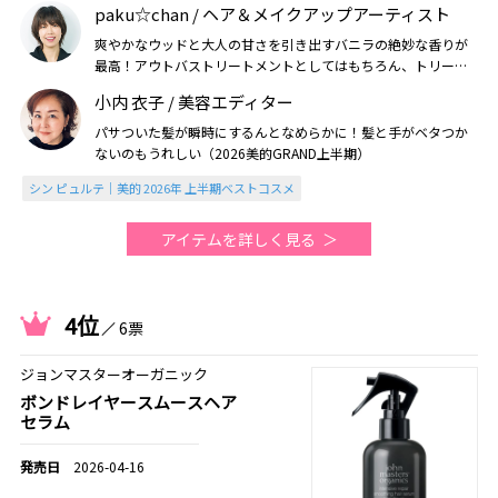
paku☆chan / ヘア＆メイクアップアーティスト
爽やかなウッドと大人の甘さを引き出すバニラの絶妙な香りが
最高！アウトバストリートメントとしてはもちろん、トリート
メント前のブーストケアとしても優秀（2026美的上半期）
小内 衣子 / 美容エディター
パサついた髪が瞬時にするんとなめらかに！髪と手がベタつか
ないのもうれしい（2026美的GRAND上半期）
シン ピュルテ｜美的 2026年 上半期ベストコスメ
アイテムを詳しく見る
4位
6票
ジョンマスターオーガニック
ボンドレイヤースムースヘア
セラム
2026-04-16