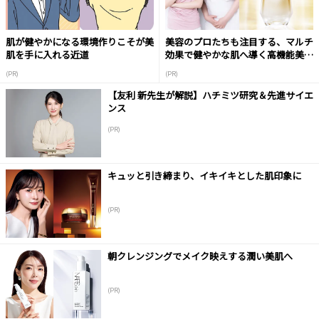
肌が健やかになる環境作りこそが美
美容のプロたちも注目する、マルチ
肌を手に入れる近道
効果で健やかな肌へ導く高機能美容
液
(PR)
(PR)
【友利 新先生が解説】ハチミツ研究＆先進サイエ
ンス
(PR)
キュッと引き締まり、イキイキとした肌印象に
(PR)
朝クレンジングでメイク映えする潤い美肌へ
(PR)