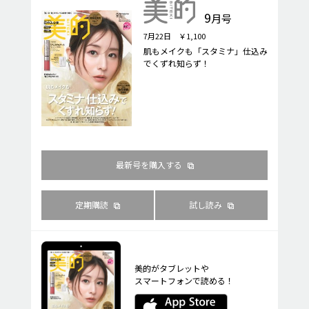
9
月号
7月22日 ￥1,100
肌もメイクも「スタミナ」仕込み
でくずれ知らず！
最新号を購入する
定期購読
試し読み
美的がタブレットや
スマートフォンで読める！