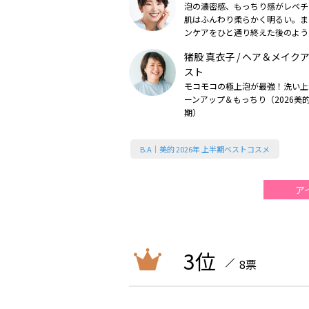
泡の濃密感、もっちり感がレベチ
肌はふんわり柔らかく明るい。ま
ンケアをひと通り終えた後のよう
けで手に入ります（2026美的上
猪股 真衣子 / ヘア＆メイク
スト
モコモコの極上泡が最強！洗い上
ーンアップ＆もっちり（2026美的
期）
B.A｜美的 2026年 上半期ベストコスメ
ア
3位
8票