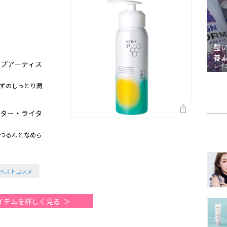
整
養
ップアーティス
レイ
ずのしっとり潤
ィター・ライタ
つるんとなめら
半期ベストコスメ
イテムを詳しく見る