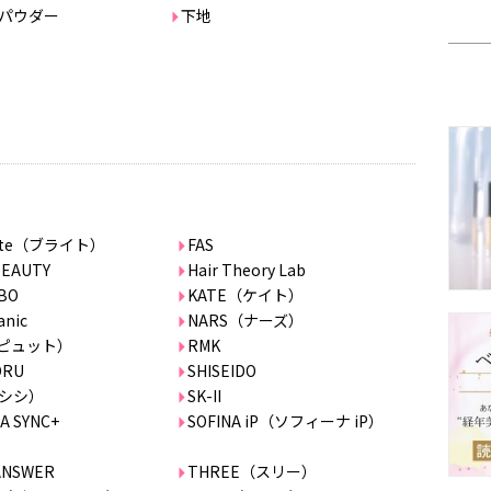
パウダー
下地
ghte（ブライト）
FAS
BEAUTY
Hair Theory Lab
BO
KATE（ケイト）
anic
NARS（ナーズ）
（ピュット）
RMK
ORU
SHISEIDO
I（シシ）
SK-II
A SYNC+
SOFINA iP（ソフィーナ iP）
ANSWER
THREE（スリー）