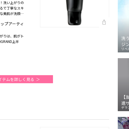
！洗い上がりの
るで丁寧なスキ
な美肌が洗顔だ
半期）
アップアーティ
がりは、肌がト
洗
GRAND上半
ジ
リベ
イテムを詳しく見る
【
進
ゲラ