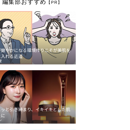
編集部おすすめ
【PR】
が健やかになる環境作りこそが美肌を
に入れる近道
堂
ュッと引き締まり、イキイキとした肌
象に
ン