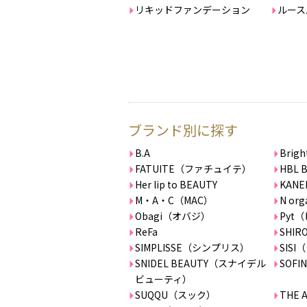
リキッドファンデーション
ルース
ブランド別に探す
B.A
Bri
FATUITE（ファチュイテ）
HBL 
Her lip to BEAUTY
KANE
M・A・C（MAC）
N org
Obagi（オバジ）
Pyt
ReFa
SHIR
SIMPLISSE（シンプリス）
SIS
SNIDEL BEAUTY（スナイデル
SOFIN
ビューティ）
SUQQU（スック）
THE 