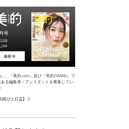
月号
22日
,100
最新号
』、『美的.com』及び『美的GRAND』で
欲ある編集者／アシスタントを募集してい
お詫びと訂正】
＞