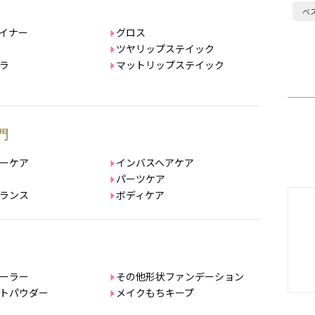
ベ
イナー
グロス
ツヤリップステイック
ラ
マットリップステイック
門
ーケア
インバスヘアケア
パーツケア
ランス
ボディケア
ーラー
その他形状ファンデーション
トパウダー
メイクもちキープ