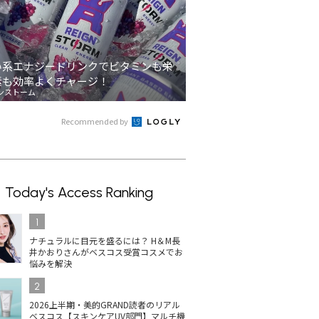
い系エナジードリンクでビタミンも栄
素も効率よくチャージ！
ンストーム
Recommended by
Today's Access Ranking
1
ナチュラルに目元を盛るには？ H＆M長
井かおりさんがベスコス受賞コスメでお
悩みを解決
2
2026上半期・美的GRAND読者のリアル
ベスコス【スキンケアUV部門】マルチ機