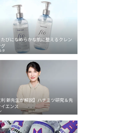
うたびになめらかな肌に整えるクレン
ング
ルタ
友利 新先生が解説】ハチミツ研究＆先
サイエンス
ン