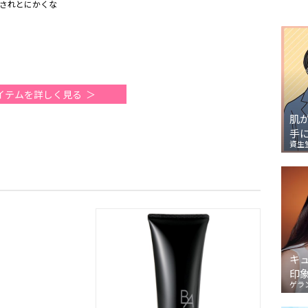
されとにかくな
イテムを詳しく見る
肌
手
資生
キ
印
ゲラ