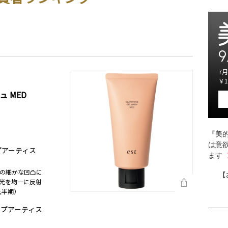
9
7月
￥1
 MED
『美的
は意
ップアーティス
ます
の細かな凹凸に
【
光を均一に反射
上半期）
ップアーティス