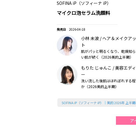
SOFINA iP（ソフィーナ iP）
マイクロ泡セラム洗顔料
2026-04-18
小林 未波 / ヘア＆メイクア
ト
肌がパッと明るくなり、乾燥知ら
い肌が続く（2026美的上半期）
もりた じゅんこ / 美容エデ
ー
洗い流した後肌はほれぼれする程
か（2026美的上半期）
SOFINA iP（ソフィーナ iP）｜美的 2026年 上
ア