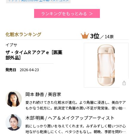
ランキングをもっとみる
化粧水ランキング
3位
14票
イプサ
ザ・タイムR アクア e［医薬
部外品］
2026-04-23
岡本 静香 / 美容家
愛され続けてきた化粧水が進化。より角層に浸透し、美白ケア
もかなう処方に。肌測定で角層の潤い不足が発覚後、使い始め
たら潤い力がグッと高まりました！（2026美的上半期）
木部 明美 / ヘア＆メイクアップアーティスト
肌にしっかり潤いを与えてくれます。みずみずしく軽いつけ心
地ながら乾燥しにくく、ベタつきもなし。朝晩、季節を問わず