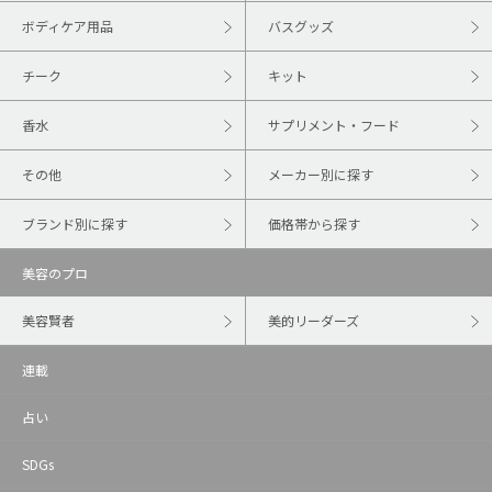
ボディケア用品
バスグッズ
チーク
キット
香水
サプリメント・フード
その他
メーカー別に探す
ブランド別に探す
価格帯から探す
美容のプロ
美容賢者
美的リーダーズ
連載
占い
SDGs