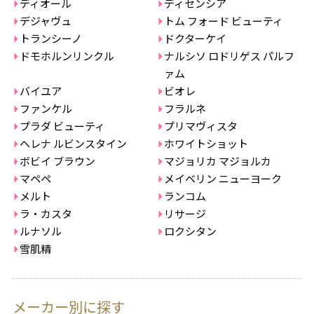
ディオール
ディセンシア
デジャヴュ
トム フォード ビューティ
トランシーノ
ドクターケイ
ドモホルンリンクル
ナルシソ ロドリゲス パルフ
ァム
バイユア
ビオレ
ファンケル
フラルネ
プラダ ビューティ
プリマヴィスタ
ヘレナ ルビンスタイン
ホワイトショット
ボビイ ブラウン
マジョリカ マジョルカ
マペペ
メイベリン ニューヨーク
メルト
ランコム
ラ・カスタ
リサージ
ルナソル
ロクシタン
雪肌精
メーカー別に探す