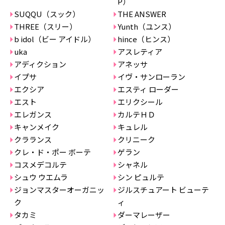
P）
SUQQU（スック）
THE ANSWER
THREE（スリー）
Yunth（ユンス）
b idol（ビー アイドル）
hince（ヒンス）
uka
アスレティア
アディクション
アネッサ
イプサ
イヴ・サンローラン
エクシア
エスティ ローダー
エスト
エリクシール
エレガンス
カルテＨＤ
キャンメイク
キュレル
クラランス
クリニーク
クレ・ド・ポー ボーテ
ゲラン
コスメデコルテ
シャネル
シュウ ウエムラ
シン ピュルテ
ジョンマスターオーガニッ
ジルスチュアート ビューテ
ク
ィ
タカミ
ダーマレーザー