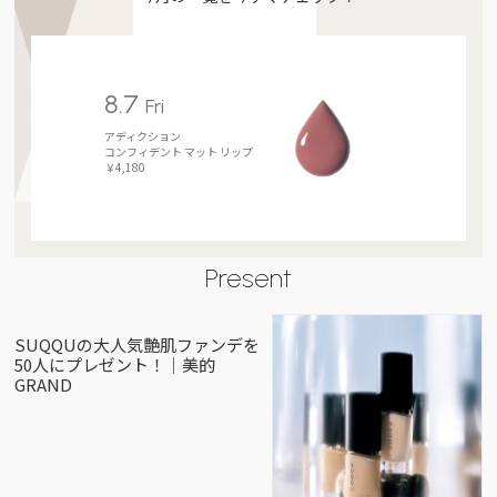
8.7
Fri
アディクション
コンフィデント マット リップ
￥4,180
Present
SUQQUの大人気艶肌ファンデを
50人にプレゼント！｜美的
GRAND