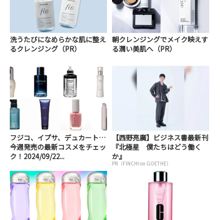
洗うたびになめらかな肌に整え
朝クレンジングでメイク映えす
るクレンジング（PR）
る潤い美肌へ（PR）
フジコ、イプサ、デュカート…
【西野亮廣】ビジネス書最新刊
今週発売の最新コスメをチェッ
『北極星 僕たちはどう働く
ク！2024/09/22...
か』
PR（FINCHI on GOETHE）