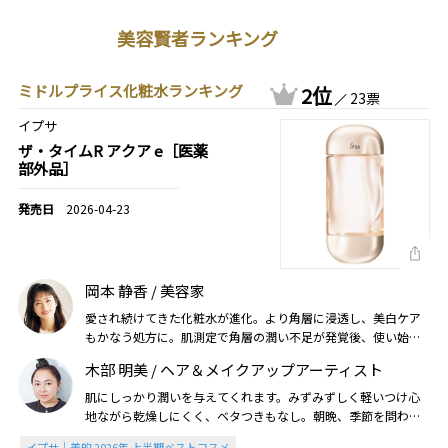
美容賢者ランキング
ミドルプライス化粧水ランキング
2位
23票
イプサ
ザ・タイムR アクア e［医薬
部外品］
2026-04-23
岡本 静香 / 美容家
愛され続けてきた化粧水が進化。より角層に浸透し、美白ケア
もかなう処方に。肌測定で角層の潤い不足が発覚後、使い始め
たら潤い力がグッと高まりました！（2026美的上半期）
木部 明美 / ヘア＆メイクアップアーティスト
肌にしっかり潤いを与えてくれます。みずみずしく軽いつけ心
地ながら乾燥しにくく、ベタつきもなし。朝晩、季節を問わず
に使いやすいところもお気に入りです（2026美的上半期）
イプサ｜美的 2026年 上半期ベストコスメ