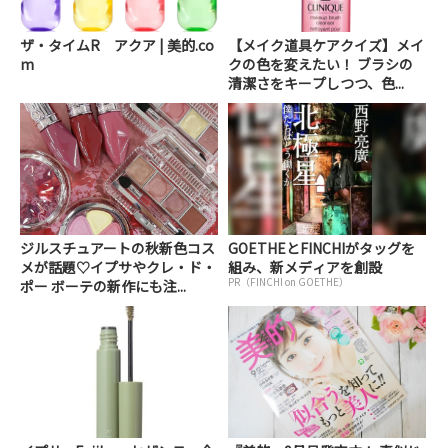
ザ・タイムR アクア | 美的.co
【メイク道具ケアクイズ】メイ
m
クの色を変えたい！ ブラシの
清潔さをキープしつつ、色...
ジルスチュアートの秋新色コス
GOETHEとFINCHIがタッグを
メが話題♡イプサやクレ・ド・
組み、新メディアを創設
PR（FINCHI on GOETHE）
ポー ボーテの新作にも注...