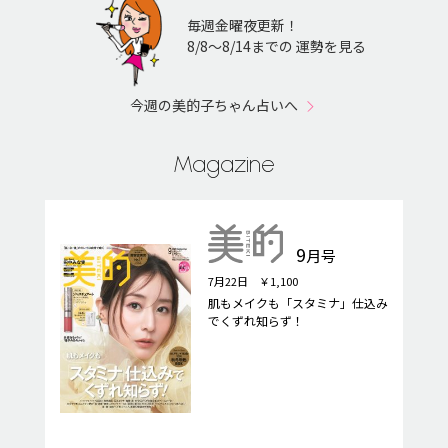
毎週金曜夜更新！
8/8〜8/14までの 運勢を見る
今週の美的子ちゃん占いへ
Magazine
9
月号
7月22日 ￥1,100
肌もメイクも「スタミナ」仕込み
でくずれ知らず！