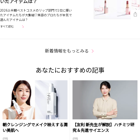
いたアイテムは？
2026上半期ベストコスメのリップ部門で1位に輝い
たアイテムたちが大集結♡美容のプロたちが本気で
選んだアイテムは？
すべて読む
新着情報をもっとみる
あなたにおすすめの記事
朝クレンジングでメイク映えする潤
【友利 新先生が解説】ハチミツ研
い美肌へ
究＆先進サイエンス
(PR)
(PR)