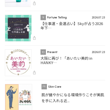
2026.07.23
9
Fortune Telling
【仕事運・金運占い】Skyが占う2026
年下…
2026.07.23
10
Present
大阪に再び！「あいたい美的 in
HANKY…
Skin Care
肌が健やかになる環境作りこそが美肌
を手に入れる近...