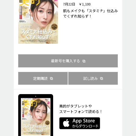
7月22日 ￥1,100
肌もメイクも「スタミナ」仕込み
でくずれ知らず！
最新号を購入する
定期購読
試し読み
美的がタブレットや
スマートフォンで読める！