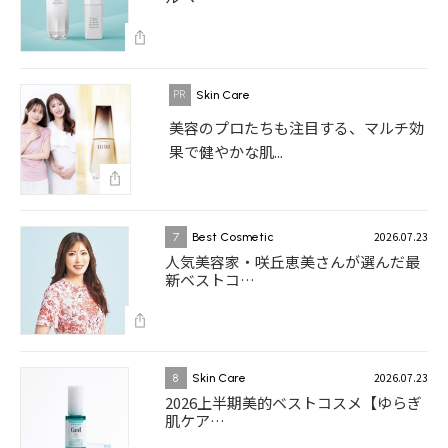
Skin Care
美容のプロたちも注目する、マルチ効
果で健やかな肌...
2026.07.23
7
Best Cosmetic
人気美容家・咲丘恵美さんが選んだ最
新ベストコ…
2026.07.23
8
Skin Care
2026上半期美的ベストコスメ【ゆらぎ
肌ケア…