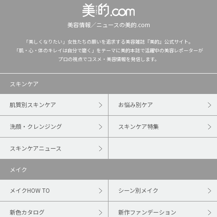
美容情報／ニュースの美的.com
「美しくなりたい」女性たちの願いを追求する美容雑誌『美的』公式サイト。
「肌・心・体のキレイは自分で磨く」をテーマに美的本誌で活躍中の美容レポーターが
プロの視点でコスメ・美容情報を発信します。
スキンケア
肌質別スキンケア
お悩み別ケア
洗顔・クレンジング
スキンケア特集
スキンケアニュース
メイク
メイクHOW TO
シーン別メイク
新色カタログ
新作ファンデーション