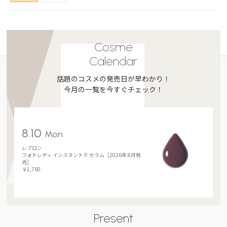
Cosme
Calendar
話題のコスメの発売日が早わかり！
今月の一覧を今すぐチェック！
8.10
Mon
レブロン
フォトレディ インスタント P. セラム［2026年 8月発
売］
￥1,760
Present