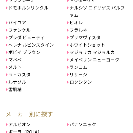
トランシーノ
ドクターケイ
ドモホルンリンクル
ナルシソ ロドリゲス パルフ
ァム
バイユア
ビオレ
ファンケル
フラルネ
プラダ ビューティ
プリマヴィスタ
ヘレナ ルビンスタイン
ホワイトショット
ボビイ ブラウン
マジョリカ マジョルカ
マペペ
メイベリン ニューヨーク
メルト
ランコム
ラ・カスタ
リサージ
ルナソル
ロクシタン
雪肌精
メーカー別に探す
アルビオン
パナソニック
ポーラ（POLA）