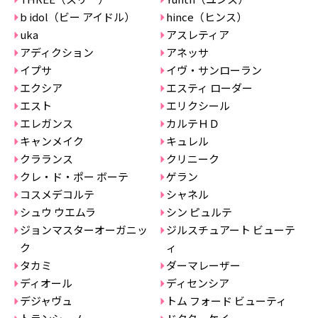
b idol（ビー アイドル）
hince（ヒンス）
uka
アスレティア
アディクション
アネッサ
イプサ
イヴ・サンローラン
エクシア
エスティ ローダー
エスト
エリクシール
エレガンス
カルテＨＤ
キャンメイク
キュレル
クラランス
クリニーク
クレ・ド・ポー ボーテ
ゲラン
コスメデコルテ
シャネル
シュウ ウエムラ
シン ピュルテ
ジョンマスターオーガニッ
ジルスチュアート ビューテ
ク
ィ
タカミ
ダーマレーザー
ディオール
ディセンシア
デジャヴュ
トム フォード ビューティ