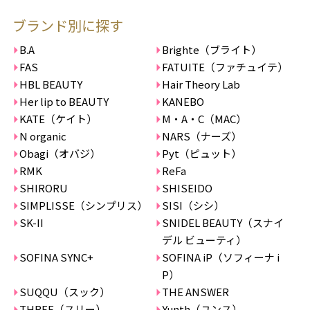
ブランド別に探す
B.A
Brighte（ブライト）
FAS
FATUITE（ファチュイテ）
HBL BEAUTY
Hair Theory Lab
Her lip to BEAUTY
KANEBO
KATE（ケイト）
M・A・C（MAC）
N organic
NARS（ナーズ）
Obagi（オバジ）
Pyt（ピュット）
RMK
ReFa
SHIRORU
SHISEIDO
SIMPLISSE（シンプリス）
SISI（シシ）
SK-II
SNIDEL BEAUTY（スナイ
デル ビューティ）
SOFINA SYNC+
SOFINA iP（ソフィーナ i
P）
SUQQU（スック）
THE ANSWER
THREE（スリー）
Yunth（ユンス）