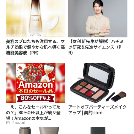
美容のプロたちも注目する、マ
【友利 新先生が解説】ハチミ
ルチ効果で健やかな肌へ導く高
ツ研究＆先進サイエンス（P
機能美容液（PR）
R）
「え、こんなセールやってた
アートオブパーティーズメイク
の？」80％OFF以上が続々登
アップ | 美的.com
場！Amazonの本気が...
PR（Amazon）