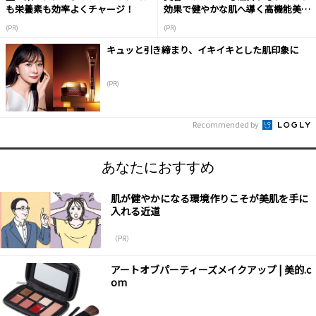
も栄養素も効率よくチャージ！
効果で健やかな肌へ導く高機能美容
液
(PR)
(PR)
キュッと引き締まり、イキイキとした肌印象に
(PR)
Recommended by
あなたにおすすめ
肌が健やかになる環境作りこそが美肌を手に
入れる近道
（PR）
アートオブパーティーズメイクアップ | 美的.c
om