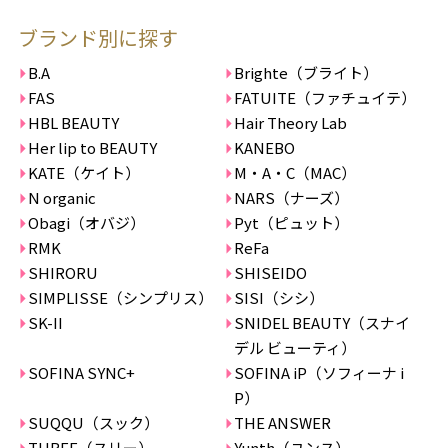
ブランド別に探す
B.A
Brighte（ブライト）
FAS
FATUITE（ファチュイテ）
HBL BEAUTY
Hair Theory Lab
Her lip to BEAUTY
KANEBO
KATE（ケイト）
M・A・C（MAC）
N organic
NARS（ナーズ）
Obagi（オバジ）
Pyt（ピュット）
RMK
ReFa
SHIRORU
SHISEIDO
SIMPLISSE（シンプリス）
SISI（シシ）
SK-II
SNIDEL BEAUTY（スナイ
デル ビューティ）
SOFINA SYNC+
SOFINA iP（ソフィーナ i
P）
SUQQU（スック）
THE ANSWER
THREE（スリー）
Yunth（ユンス）