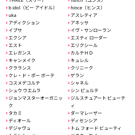
b idol（ビー アイドル）
hince（ヒンス）
uka
アスレティア
アディクション
アネッサ
イプサ
イヴ・サンローラン
エクシア
エスティ ローダー
エスト
エリクシール
エレガンス
カルテＨＤ
キャンメイク
キュレル
クラランス
クリニーク
クレ・ド・ポー ボーテ
ゲラン
コスメデコルテ
シャネル
シュウ ウエムラ
シン ピュルテ
ジョンマスターオーガニッ
ジルスチュアート ビューテ
ク
ィ
タカミ
ダーマレーザー
ディオール
ディセンシア
デジャヴュ
トム フォード ビューティ