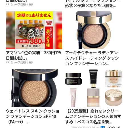
日間お試し。
ド、パウダリー、クッション…
PR（ハーブ健康本舗）
形状×予算×なりたい肌を...
アマゾン1位の実績！380円で5
アーキテクチャー ラディアン
日間お試し。
ス ハイドレーティング クッシ
PR（ハーブ健康本舗）
ョン ファンデーション...
ウェイトレス スキン クッショ
【2025最新】崩れないクリー
ン ファンデーション SPF 40
ムファンデーションの人気おす
（PA+++）...
すめ！ベスコス名品＆新...
Recommended by