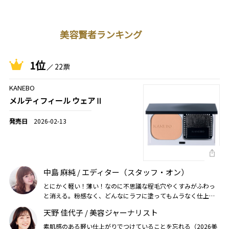
美容賢者ランキング
1位
22票
KANEBO
メルティフィール ウェアⅡ
2026-02-13
中島 麻純 / エディター（スタッフ・オン）
とにかく軽い！薄い！なのに不思議な程毛穴やくすみがふわっ
と消える。粉感なく、どんなにラフに塗ってもムラなく仕上が
ります（2026美的上半期）
天野 佳代子 / 美容ジャーナリスト
素肌感のある軽い仕上がりでつけていることを忘れる（2026美