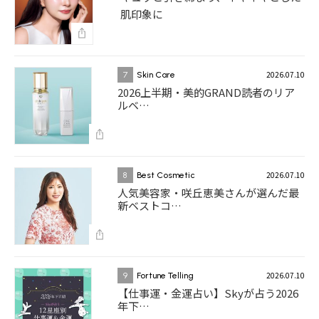
肌印象に
2026.07.10
7
Skin Care
2026上半期・美的GRAND読者のリア
ルベ…
2026.07.10
8
Best Cosmetic
人気美容家・咲丘恵美さんが選んだ最
新ベストコ…
2026.07.10
9
Fortune Telling
【仕事運・金運占い】Skyが占う2026
年下…