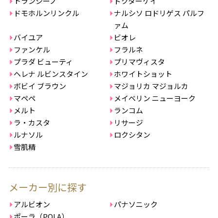
トランシーノ
ドクターケイ
ドモホルンリンクル
ナルシソ ロドリゲス パルフ
ァム
バイユア
ビオレ
ファンケル
フラルネ
プラダ ビューティ
プリマヴィスタ
ヘレナ ルビンスタイン
ホワイトショット
ボビイ ブラウン
マジョリカ マジョルカ
マペペ
メイベリン ニューヨーク
メルト
ランコム
ラ・カスタ
リサージ
ルナソル
ロクシタン
雪肌精
メーカー別に探す
アルビオン
パナソニック
ポーラ（POLA）