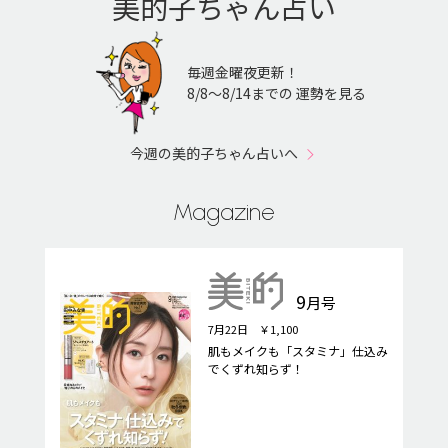
美的子ちゃん占い
毎週金曜夜更新！
8/8〜8/14までの 運勢を見る
今週の美的子ちゃん占いへ
Magazine
9
月号
7月22日 ￥1,100
肌もメイクも「スタミナ」仕込み
でくずれ知らず！