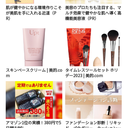
肌が健やかになる環境作りこそ
美容のプロたちも注目する、マ
が美肌を手に入れる近道（P
ルチ効果で健やかな肌へ導く高
R）
機能美容液（PR）
スキンベースクリーム | 美的.co
タイムレスツールセット ホリ
m
デー2023 | 美的.com
アマゾン1位の実績！380円で5
ファンデーション診断｜リキッ