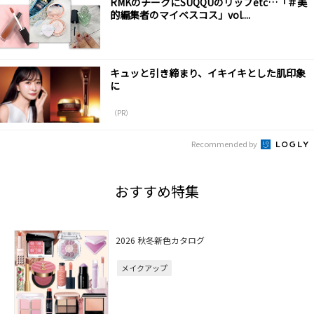
RMKのチークにSUQQUのリップetc…「＃美
的編集者のマイベスコス」vol....
キュッと引き締まり、イキイキとした肌印象
に
（PR）
Recommended by
おすすめ特集
2026 秋冬新色カタログ
メイクアップ