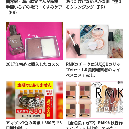
美容家・瀬戸麻実さんが解説！
洗うたびになめらかな肌に整え
手間いらずの毛穴・くすみケア
るクレンジング（PR）
（PR）
2017年初めに購入したコスメ
RMKのチークにSUQQUのリッ
プetc…「＃美的編集者のマイ
ベスコス」vol....
アマゾン1位の実績！380円で5
【全色良すぎ♡】RMKの秋新作
日間お試し。
アイパレット比較してみた！