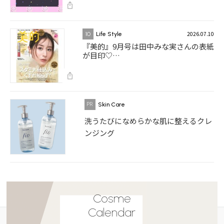
2026.07.10
10
Life Style
『美的』9月号は田中みな実さんの表紙
が目印♡…
Skin Care
洗うたびになめらかな肌に整えるクレ
ンジング
Cosme
Calendar