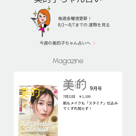
毎週金曜夜更新！
8/1〜8/7までの 運勢を見る
今週の美的子ちゃん占いへ
Magazine
9
月号
7月22日 ￥1,100
肌もメイクも「スタミナ」仕込み
でくずれ知らず！