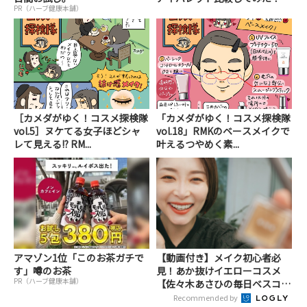
PR（ハーブ健康本舗）
［カメダがゆく！コスメ探検隊
「カメダがゆく！コスメ探検隊
vol.5］ヌケてる女子ほどシャ
vol.18」RMKのベースメイクで
レて見える!? RM...
叶えるつやめく素...
アマゾン1位「このお茶ガチで
【動画付き】メイク初心者必
す」噂のお茶
見！あか抜けイエローコスメ
PR（ハーブ健康本舗）
【佐々木あさひの毎日ベスコ
ス...
Recommended by