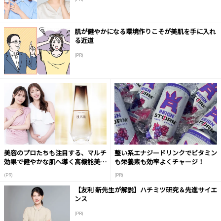
肌が健やかになる環境作りこそが美肌を手に入れ
る近道
(PR)
美容のプロたちも注目する、マルチ
整い系エナジードリンクでビタミン
効果で健やかな肌へ導く高機能美容
も栄養素も効率よくチャージ！
液
(PR)
(PR)
【友利 新先生が解説】ハチミツ研究＆先進サイエ
ンス
(PR)