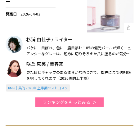
ー
2026-04-03
杉浦 由佳子 / ライター
パケに一目ぼれ、色に二度目ぼれ！05の偏光パールが輝くニュ
アンシーなグレーは、短めに切りそろえた爪に塗るのが気分で
す（2026美的上半期）
咲丘 恵美 / 美容家
見た目とギャップのある柔らかな色づきで、指先にまで透明感
を宿してくれます（2026美的上半期）
RMK｜美的 2026年 上半期ベストコスメ
ランキングをもっとみる