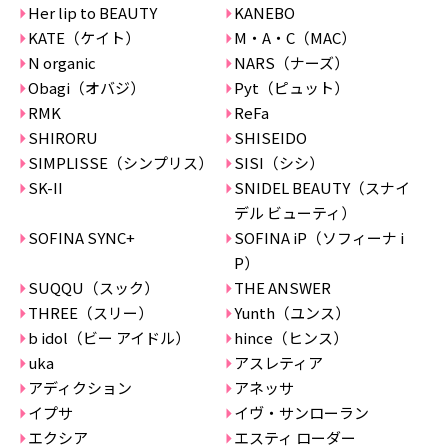
Her lip to BEAUTY
KANEBO
KATE（ケイト）
M・A・C（MAC）
N organic
NARS（ナーズ）
Obagi（オバジ）
Pyt（ピュット）
RMK
ReFa
SHIRORU
SHISEIDO
SIMPLISSE（シンプリス）
SISI（シシ）
SK-II
SNIDEL BEAUTY（スナイ
デル ビューティ）
SOFINA SYNC+
SOFINA iP（ソフィーナ i
P）
SUQQU（スック）
THE ANSWER
THREE（スリー）
Yunth（ユンス）
b idol（ビー アイドル）
hince（ヒンス）
uka
アスレティア
アディクション
アネッサ
イプサ
イヴ・サンローラン
エクシア
エスティ ローダー