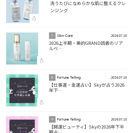
洗うたびになめらかな肌に整えるクレ
ンジング
2026.07.10
7
Skin Care
2026上半期・美的GRAND読者のリア
ルベ…
2026.07.10
8
Fortune Telling
【仕事運・金運占い】Skyが占う2026
年下…
2026.07.10
9
Fortune Telling
【開運ビューティ】Skyの2026年下半
期占…