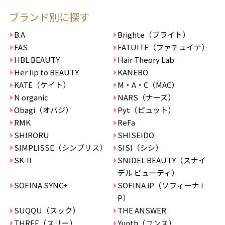
ブランド別に探す
B.A
Brighte（ブライト）
FAS
FATUITE（ファチュイテ）
HBL BEAUTY
Hair Theory Lab
Her lip to BEAUTY
KANEBO
KATE（ケイト）
M・A・C（MAC）
N organic
NARS（ナーズ）
Obagi（オバジ）
Pyt（ピュット）
RMK
ReFa
SHIRORU
SHISEIDO
SIMPLISSE（シンプリス）
SISI（シシ）
SK-II
SNIDEL BEAUTY（スナイ
デル ビューティ）
SOFINA SYNC+
SOFINA iP（ソフィーナ i
P）
SUQQU（スック）
THE ANSWER
THREE（スリー）
Yunth（ユンス）