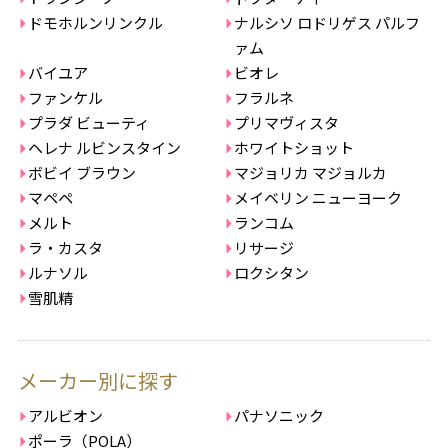
ドモホルンリンクル
ナルシソ ロドリゲス パルフ
ァム
バイユア
ビオレ
ファンケル
フラルネ
プラダ ビューティ
プリマヴィスタ
ヘレナ ルビンスタイン
ホワイトショット
ボビイ ブラウン
マジョリカ マジョルカ
マペペ
メイベリン ニューヨーク
メルト
ランコム
ラ・カスタ
リサージ
ルナソル
ロクシタン
雪肌精
メーカー別に探す
アルビオン
パナソニック
ポーラ（POLA）