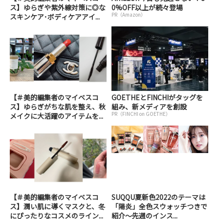
ス】ゆらぎや紫外線対策に◎な
0%OFF以上が続々登場
PR（Amazon）
スキンケア･ボディケアアイ...
【＃美的編集者のマイベスコ
GOETHEとFINCHIがタッグを
ス】ゆらぎがちな肌を整え、秋
組み、新メディアを創設
PR（FINCHI on GOETHE）
メイクに大活躍のアイテムを...
【＃美的編集者のマイベスコ
SUQQU夏新色2022のテーマは
ス】潤い肌に導くマスクと、冬
「陽炎」全色スウォッチつきで
にぴったりなコスメのライン...
紹介～先週のインス...