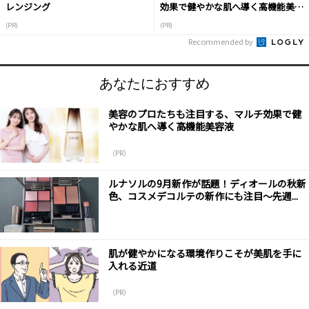
レンジング
効果で健やかな肌へ導く高機能美容
液
(PR)
(PR)
Recommended by
あなたにおすすめ
美容のプロたちも注目する、マルチ効果で健
やかな肌へ導く高機能美容液
（PR）
ルナソルの9月新作が話題！ディオールの秋新
色、コスメデコルテの新作にも注目～先週...
肌が健やかになる環境作りこそが美肌を手に
入れる近道
（PR）