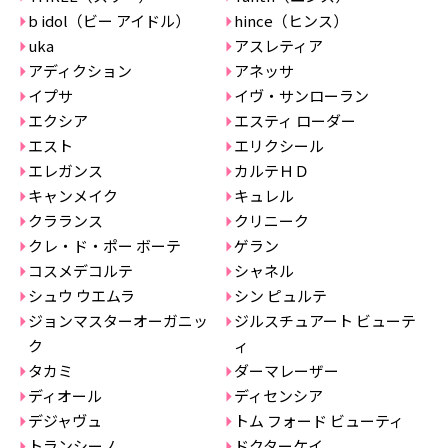
b idol（ビー アイドル）
hince（ヒンス）
uka
アスレティア
アディクション
アネッサ
イプサ
イヴ・サンローラン
エクシア
エスティ ローダー
エスト
エリクシール
エレガンス
カルテＨＤ
キャンメイク
キュレル
クラランス
クリニーク
クレ・ド・ポー ボーテ
ゲラン
コスメデコルテ
シャネル
シュウ ウエムラ
シン ピュルテ
ジョンマスターオーガニッ
ジルスチュアート ビューテ
ク
ィ
タカミ
ダーマレーザー
ディオール
ディセンシア
デジャヴュ
トム フォード ビューティ
トランシーノ
ドクターケイ