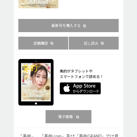
最新号を購入する
定期購読
試し読み
美的がタブレットや
スマートフォンで読める！
電子書籍
『美的』、『美的.com』及び『美的GRAND』では意