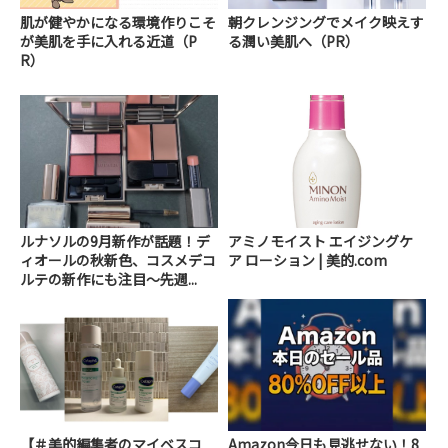
肌が健やかになる環境作りこそ
朝クレンジングでメイク映えす
が美肌を手に入れる近道（P
る潤い美肌へ（PR）
R）
ルナソルの9月新作が話題！デ
アミノモイスト エイジングケ
ィオールの秋新色、コスメデコ
ア ローション | 美的.com
ルテの新作にも注目～先週...
【＃美的編集者のマイベスコ
Amazon今日も見逃せない！8