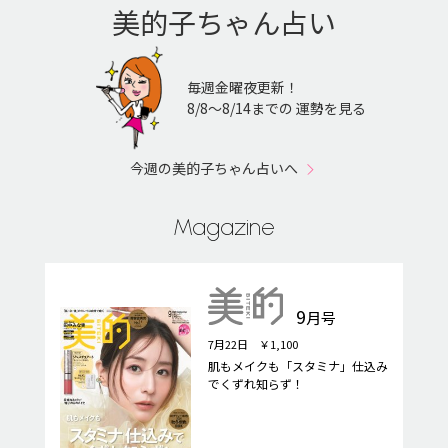
美的子ちゃん占い
毎週金曜夜更新！
8/8〜8/14までの 運勢を見る
今週の美的子ちゃん占いへ
Magazine
9
月号
7月22日 ￥1,100
肌もメイクも「スタミナ」仕込み
でくずれ知らず！