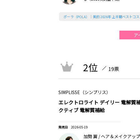
ポーラ（POLA）｜美的 2026年 上半期ベストコス
ア
2位
19票
SIMPLISSE（シンプリス）
エレクトロライト デイリー 電解質補
クティブ 電解質補給
2026-05-19
加勢 翼 / ヘア＆メイクアッ