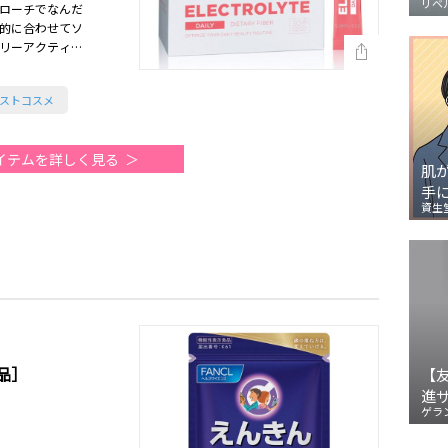
リベ
プローチでなんだ
的に合わせてソ
リーアクティ
も◎（2026美
期ベストコスメ
イテムを詳しく見る
肌
手
資生
品］
【
進
ゲラ