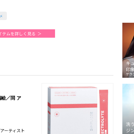
メ
イテムを詳しく見る
キ
印
ゲラ
給／同 ア
洗
ジ
プアーティスト