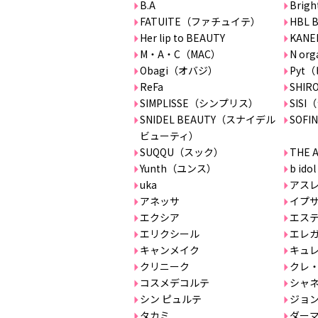
B.A
Bri
FATUITE（ファチュイテ）
HBL 
Her lip to BEAUTY
KANE
M・A・C（MAC）
N org
Obagi（オバジ）
Pyt
ReFa
SHIR
SIMPLISSE（シンプリス）
SIS
SNIDEL BEAUTY（スナイデル
SOFIN
ビューティ）
SUQQU（スック）
THE 
Yunth（ユンス）
b i
uka
アス
アネッサ
イプ
エクシア
エステ
エリクシール
エレ
キャンメイク
キュ
クリニーク
クレ・
コスメデコルテ
シャ
シン ピュルテ
ジョ
タカミ
ダー