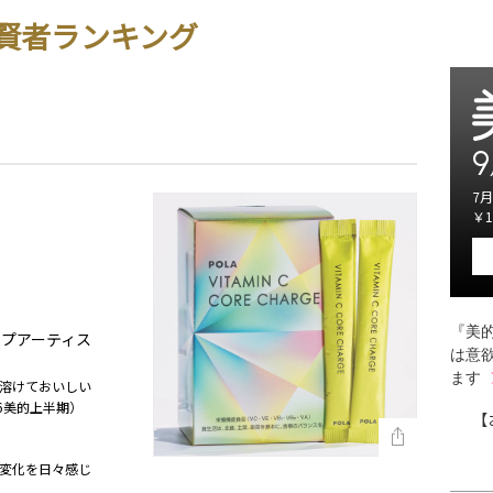
賢者ランキング
9
7月
￥1
『美的
ップアーティス
は意
ます
溶けておいしい
6美的上半期）
【
変化を日々感じ