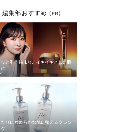
編集部おすすめ
【PR】
ュッと引き締まり、イキイキとした肌
象に
ン
うたびになめらかな肌に整えるクレン
ング