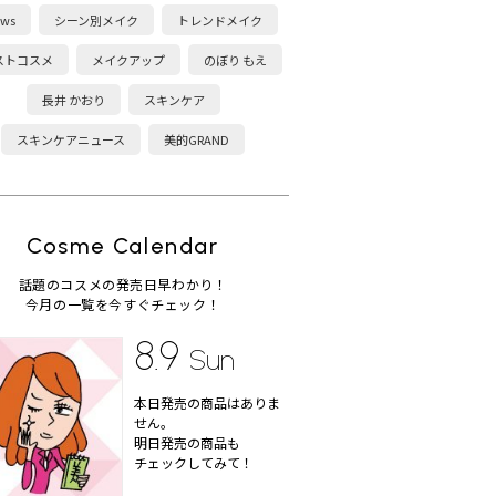
ws
シーン別メイク
トレンドメイク
ストコスメ
メイクアップ
のぼり もえ
長井 かおり
スキンケア
スキンケアニュース
美的GRAND
Cosme Calendar
話題のコスメの発売日早わかり！
今月の一覧を今すぐチェック！
8.9
Sun
本日発売の商品はありま
せん。
明日発売の商品も
チェックしてみて！