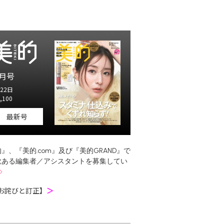
月号
22日
,100
最新号
』、『美的.com』及び『美的GRAND』で
欲ある編集者／アシスタントを募集してい
お詫びと訂正】
＞