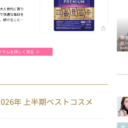
大人世代に寄り
で快適な毎日を
、続けることで
半期）
朝
肌
NARS
イテムを詳しく見る
2026年 上半期ベストコスメ