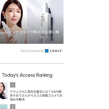
クレンジングでメイク映えする潤い美
へ
Recommended by
Today's Access Ranking
1
ナチュラルに目元を盛るには？ H＆M長
井かおりさんがベスコス受賞コスメでお
悩みを解決
2