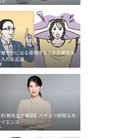
ルタ
が健やかになる環境作りこそが美肌を
に入れる近道
堂
友利 新先生が解説】ハチミツ研究＆先
サイエンス
ン