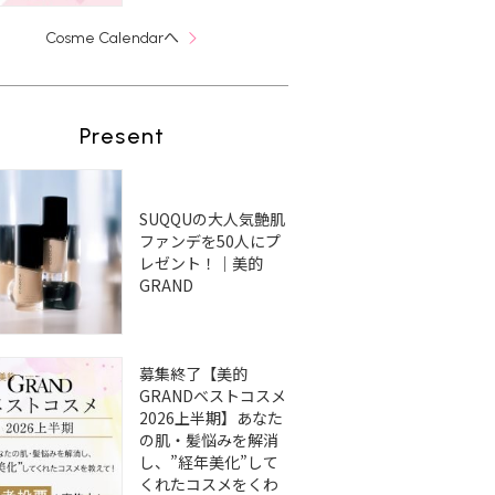
へ
Cosme Calendar
Present
SUQQUの大人気艶肌
ファンデを50人にプ
レゼント！｜美的
GRAND
募集終了【美的
GRANDベストコスメ
2026上半期】あなた
の肌・髪悩みを解消
し、”経年美化”して
くれたコスメをくわ