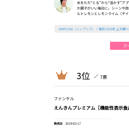
水をただ“とる”から“活かす”ア
か調子がいい毎日に。シーンや目
ルトレモンとレモンライム（デイ
ブ）の2種のフレーバーが選べるの
的上半期）
SIMPLISSE（シンプリス）｜美的 2026年 上半
ア
3位
7票
ファンケル
えんきんプレミアム［機能性表示食
2026-02-17