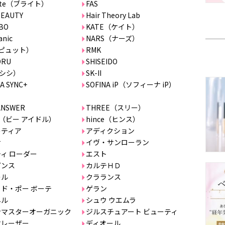
ghte（ブライト）
FAS
BEAUTY
Hair Theory Lab
BO
KATE（ケイト）
anic
NARS（ナーズ）
（ピュット）
RMK
ORU
SHISEIDO
I（シシ）
SK-II
A SYNC+
SOFINA iP（ソフィーナ iP）
ANSWER
THREE（スリー）
dol（ビー アイドル）
hince（ヒンス）
レティア
アディクション
サ
イヴ・サンローラン
ィ ローダー
エスト
ガンス
カルテＨＤ
レル
クラランス
ド・ポー ボーテ
ゲラン
ネル
シュウ ウエムラ
ンマスターオーガニック
ジルスチュアート ビューティ
マレーザー
ディオール