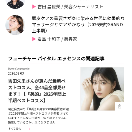
吉田 昌佐美 / 美容ジャーナリスト
頭皮ケアの重要さが身に染みる世代に効果的な
マッサージとケアがかなう（2026美的GRAND
上半期）
君島 十和子 / 美容家
フューチャー バイタル エッセンスの関連記事
Best Cosmetic
2026.08.03
吉田朱里さんが選んだ最新ベ
ストコスメ、全44品全部見せ
ます！【『美的』2026年間上
半期ベストコスメ】
現在発売中の『美的』8月号では美容賢者が選
ぶ2026年間上半期ベストコスメが発表されて
います！そんな中で誰が一体どのアイテムに
投票しているのか、気になりません…
すべて読む