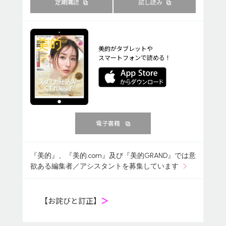
定期購読
試し読み
美的がタブレットや
スマートフォンで読める！
電子書籍
『美的』、『美的.com』及び『美的GRAND』では意
欲ある編集者／アシスタントを募集しています
【お詫びと訂正】
＞