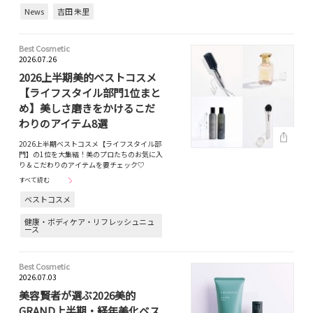
News
吉田 朱里
Best Cosmetic
2026.07.26
2026上半期美的ベストコスメ
【ライフスタイル部門1位まと
め】美しさ磨きをかけるこだ
わりのアイテム8選
2026上半期ベストコスメ【ライフスタイル部
門】の1位を大集結！美のプロたちのお気に入
り＆こだわりのアイテムを要チェック♡
すべて読む
ベストコスメ
健康・ボディケア・リフレッシュニュ
ース
Best Cosmetic
2026.07.03
美容賢者が選ぶ2026美的
GRAND上半期・経年美化ベス