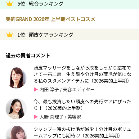
5位
総合ランキング
美的GRAND 2026年 上半期ベストコスメ
1位
頭皮ケアランキング
過去の賢者コメント
頭皮マッサージをしながら液をしっかり塗布で
きて一石二鳥。生え際や分け目の薄毛が気にな
る私のスタメンアイテムに（2026美的上半期）
内田 淳子 / 美容エディター
今、最も投資したい頭皮への先行ケアにぴった
り！（2026美的上半期）
大野 真理子 / 美容家
シャンプー時の抜け毛が減少！分け目のボリュ
ームアップにも期待♡（2026美的上半期）