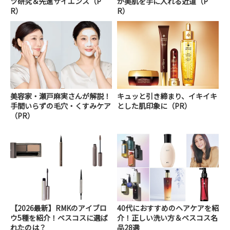
ツ研究＆先進サイエンス（P
が美肌を手に入れる近道（P
R）
R）
美容家・瀬戸麻実さんが解説！
キュッと引き締まり、イキイキ
手間いらずの毛穴・くすみケア
とした肌印象に（PR）
（PR）
【2026最新】RMKのアイブロ
40代におすすめのヘアケアを紹
ウ5種を紹介！ベスコスに選ば
介！正しい洗い方＆ベスコス名
れたのは？
品28選