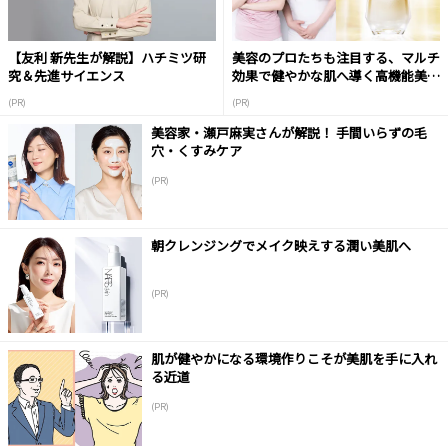
【友利 新先生が解説】ハチミツ研
美容のプロたちも注目する、マルチ
究＆先進サイエンス
効果で健やかな肌へ導く高機能美容
液
(PR)
(PR)
美容家・瀬戸麻実さんが解説！ 手間いらずの毛
穴・くすみケア
(PR)
朝クレンジングでメイク映えする潤い美肌へ
(PR)
肌が健やかになる環境作りこそが美肌を手に入れ
る近道
(PR)