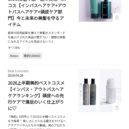
コス【インバスヘアケア+アウ
トバスヘアケア+頭皮ケア部
門】今と未来の美髪を守るア
イテム
長年の研究成果を携えて美髪のスタンダード
を格上げされた秀品が勢ぞろい！理想の美髪
になれるアイテムを見逃さないで♪
すべて読む
News
美的GRAND
Best Cosmetic
2026.06.28
2026上半期美的ベストコスメ
【インバス・アウトバスヘア
ケアランキング】頭皮への先
行ケアで満足のいく仕上がり
に♡
『美的』8月号にて2026上半期ベストコスメ
を大発表！ 美しさにさらなる磨きをかけるヘ
アケアアイテムたちが大集結。美のプロたち