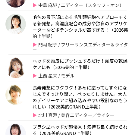
中島 麻純 / エディター（スタッフ・オン）
毛包の最下部にある毛乳頭細胞へアプローチす
る新発想。高濃度配合の成分や独自のアプリケ
ーターなどポテンシャルが高すぎる！（2026美
的上半期）
門司 紀子 / フリーランスエディター＆ライタ
ー
ヘッドを頭皮にプッシュするだけ！頭皮の乾燥
ケアにも（2026美的上半期）
上西 星来 / モデル
長寿発想にワクワク！多めに塗ってもすぐにな
じんですっきり潤い、ぺったりしません。大人
のデイリーケアに組み込みやすい設計なのもう
れしい（2026美的GRAND上半期）
北川 真澄 / 美容エディター／ライター
ブラシ型ヘッドが超優秀！気持ち良く続けられ
る（2026美的GRAND上半期）