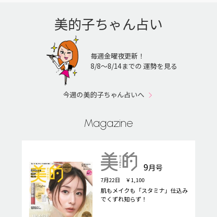
美的子ちゃん占い
毎週金曜夜更新！
8/8〜8/14までの 運勢を見る
今週の美的子ちゃん占いへ
Magazine
9
月号
7月22日 ￥1,100
肌もメイクも「スタミナ」仕込み
でくずれ知らず！