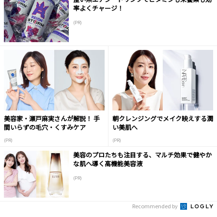
率よくチャージ！
(PR)
美容家・瀬戸麻実さんが解説！ 手
朝クレンジングでメイク映えする潤
間いらずの毛穴・くすみケア
い美肌へ
(PR)
(PR)
美容のプロたちも注目する、マルチ効果で健やか
な肌へ導く高機能美容液
(PR)
Recommended by