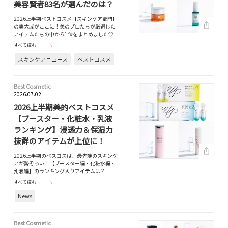
美容賢者83名が選んだのは？
2026上半期ベストコスメ【スキンケア部門】
の集大成がここに！美のプロたちが厳選した
アイテムたちの中から1位をまとめました♡
すべて読む
スキンケアニュース
ベストコスメ
Best Cosmetic
2026.07.02
2026上半期美的ベストコスメ
【ブースター・化粧水・乳液
ランキング】浸透力＆保湿力
抜群のアイテムが上位に！
2026上半期のベスコスは、最先端のスキンケ
アが勢ぞろい！【ブースター編・化粧水編・
乳液編】のランキング入りアイテムは？
すべて読む
News
Best Cosmetic