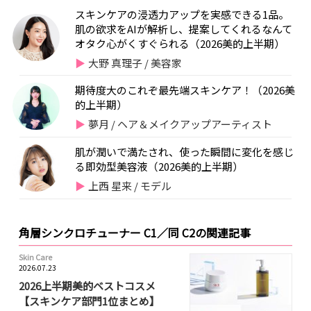
スキンケアの浸透力アップを実感できる1品。
肌の欲求をAIが解析し、提案してくれるなんて
オタク心がくすぐられる（2026美的上半期）
大野 真理子 / 美容家
期待度大のこれぞ最先端スキンケア！（2026美
的上半期）
夢月 / ヘア＆メイクアップアーティスト
肌が潤いで満たされ、使った瞬間に変化を感じ
る即効型美容液（2026美的上半期）
上西 星来 / モデル
角層シンクロチューナー C1／同 C2の関連記事
Skin Care
2026.07.23
2026上半期美的ベストコスメ
【スキンケア部門1位まとめ】