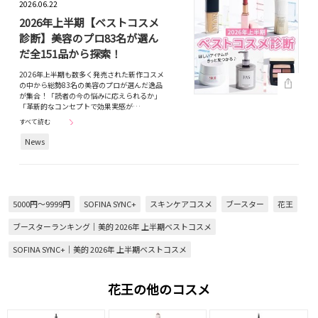
2026.06.22
2026年上半期【ベストコスメ
診断】美容のプロ83名が選ん
だ全151品から探索！
2026年上半期も数多く発売された新作コスメ
の中から総勢83名の美容のプロが選んだ逸品
が集合！「読者の今の悩みに応えられるか」
「革新的なコンセプトで効果実感が…
すべて読む
News
5000円～9999円
SOFINA SYNC+
スキンケアコスメ
ブースター
花王
ブースターランキング｜美的 2026年 上半期ベストコスメ
SOFINA SYNC+｜美的 2026年 上半期ベストコスメ
花王の他のコスメ