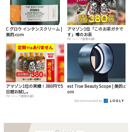
C グロウ インテンスクリーム |
アマゾン1位「このお茶ガチで
美的.com
す」噂のお茶
PR（ハーブ健康本舗）
アマゾン1位の実績！380円で5
est True Beauty Scope | 美的.c
日間お試し。
om
PR（ハーブ健康本舗）
Recommended by