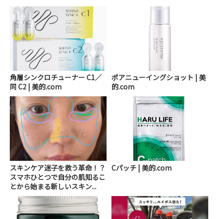
角層シンクロチューナー C1／
ポアニューイングショット | 美
同 C2 | 美的.com
的.com
スキンケア迷子を救う革命！？
Cパッチ | 美的.com
スマホひとつで自分の肌知るこ
とから始まる新しいスキン...