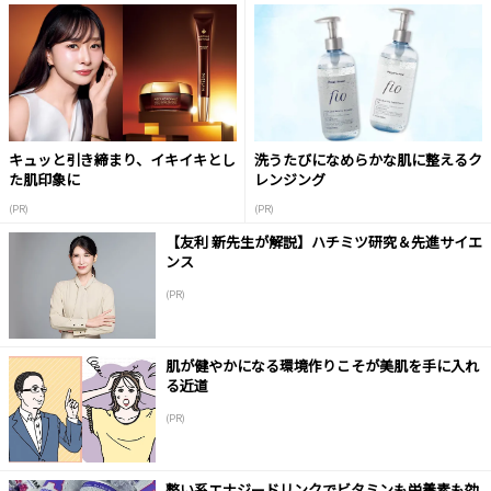
キュッと引き締まり、イキイキとし
洗うたびになめらかな肌に整えるク
た肌印象に
レンジング
(PR)
(PR)
【友利 新先生が解説】ハチミツ研究＆先進サイエ
ンス
(PR)
肌が健やかになる環境作りこそが美肌を手に入れ
る近道
(PR)
整い系エナジードリンクでビタミンも栄養素も効