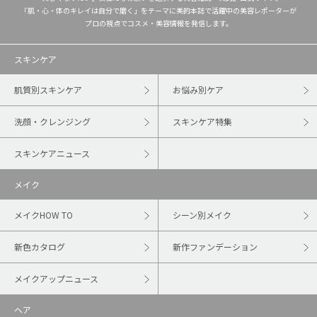
「肌・心・体のキレイは自分で磨く」をテーマに美的本誌で活躍中の美容レポーターが
プロの視点でコスメ・美容情報を発信します。
スキンケア
肌質別スキンケア
お悩み別ケア
洗顔・クレンジング
スキンケア特集
スキンケアニュース
メイク
メイクHOW TO
シーン別メイク
新色カタログ
新作ファンデーション
メイクアップニュース
ヘア