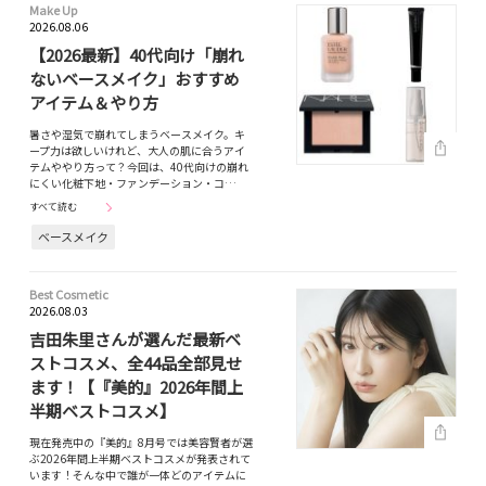
Make Up
2026.08.06
【2026最新】40代向け「崩れ
ないベースメイク」おすすめ
アイテム＆やり方
暑さや湿気で崩れてしまうベースメイク。キ
ープ力は欲しいけれど、大人の肌に合うアイ
テムややり方って？今回は、40代向けの崩れ
にくい化粧下地・ファンデーション・コ…
すべて読む
ベースメイク
Best Cosmetic
2026.08.03
吉田朱里さんが選んだ最新ベ
ストコスメ、全44品全部見せ
ます！【『美的』2026年間上
半期ベストコスメ】
現在発売中の『美的』8月号では美容賢者が選
ぶ2026年間上半期ベストコスメが発表されて
います！そんな中で誰が一体どのアイテムに