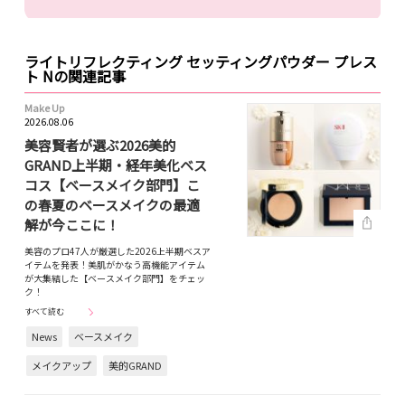
ライトリフレクティング セッティングパウダー プレス
ト Nの関連記事
Make Up
2026.08.06
美容賢者が選ぶ2026美的
GRAND上半期・経年美化ベス
コス【ベースメイク部門】こ
の春夏のベースメイクの最適
解が今ここに！
美容のプロ47人が厳選した2026上半期ベスア
イテムを発表！美肌がかなう高機能アイテム
が大集結した【ベースメイク部門】をチェッ
ク！
すべて読む
News
ベースメイク
メイクアップ
美的GRAND