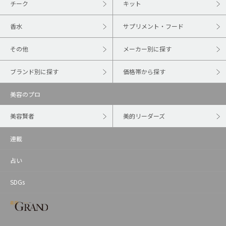
チーク
キット
香水
サプリメント・フード
その他
メーカー別に探す
ブランド別に探す
価格帯から探す
美容のプロ
美容賢者
美的リーダーズ
連載
占い
SDGs