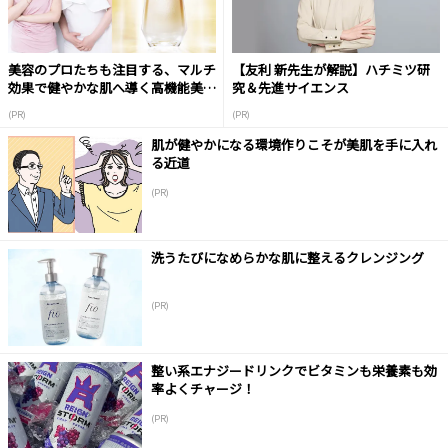
美容のプロたちも注目する、マルチ
【友利 新先生が解説】ハチミツ研
効果で健やかな肌へ導く高機能美容
究＆先進サイエンス
液
(PR)
(PR)
肌が健やかになる環境作りこそが美肌を手に入れ
る近道
(PR)
洗うたびになめらかな肌に整えるクレンジング
(PR)
整い系エナジードリンクでビタミンも栄養素も効
率よくチャージ！
(PR)