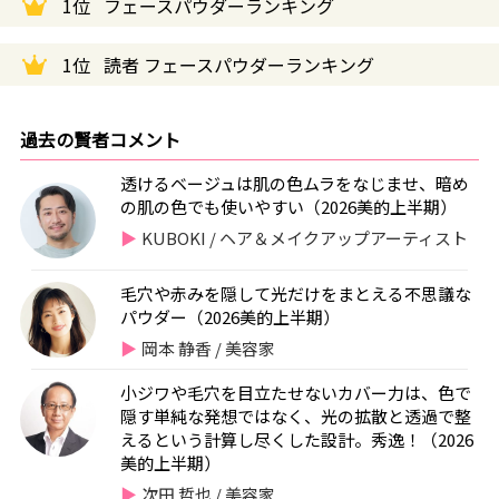
1位
フェースパウダーランキング
1位
読者 フェースパウダーランキング
過去の賢者コメント
透けるベージュは肌の色ムラをなじませ、暗め
の肌の色でも使いやすい（2026美的上半期）
KUBOKI / ヘア＆メイクアップアーティスト
毛穴や赤みを隠して光だけをまとえる不思議な
パウダー（2026美的上半期）
岡本 静香 / 美容家
小ジワや毛穴を目立たせないカバー力は、色で
隠す単純な発想ではなく、光の拡散と透過で整
えるという計算し尽くした設計。秀逸！（2026
美的上半期）
次田 哲也 / 美容家