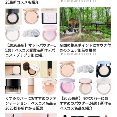
PR（COCO VILLA on GOETHE）
25最新コスメも紹介
【2026最新】マットパウダー1
全国の絶景ポイントにサウナ付
5選！ベスコス受賞＆新作デパ
きのシェア別荘を展開
PR（COCO VILLA on GOETHE）
コス・プチプラ別に紹...
くすみカバーにおすすめのファ
【2026最新】毛穴カバーにお
ンデーション！ベスコス名品＆
すすめのパウダー24選！新作＆
2025秋冬新作から厳選
ベスコス名品を紹介