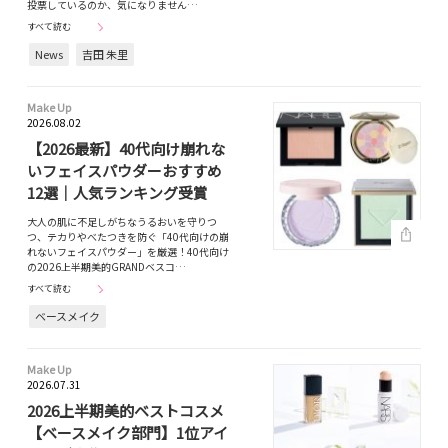
投票しているのか、気になりません…
すべて読む
News
吉田 朱里
Make Up
2026.08.02
【2026最新】40代向け崩れな
いフェイスパウダーおすすめ
12選｜人気ランキング受賞
大人の肌に不足しがちなうるおいを守りつ
つ、テカりやべたつきを防ぐ「40代向けの崩
れないフェイスパウダー」を厳選！40代向け
の2026上半期美的GRANDベスコ…
すべて読む
ベースメイク
Make Up
2026.07.31
2026上半期美的ベストコスメ
【ベースメイク部門】1位アイ