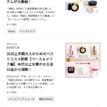
テムが大集結！
『美的』8月号にて美容賢者83名が選んだ
2026年上半期ベストコスメが決定！その中か
ら、今回は『美的』美容賢者たちが厳選した
【ベースメイク部門】1位のアイテム…
すべて読む
News
ベースメイク
Make Up
2026.07.29
2026上半期大人のためのベス
トコスメ診断【ベース＆メイ
ク編】40代以上を輝かせる全
33品から探索！
40代からの「ネオ・エイジング」マガジン
『美的GRAND』2026夏号では、美容賢者47
名が選んだ上半期ベストコスメを発表。こち
らの記事では、大人世代を輝かせ…
すべて読む
メイクアップニュース
美的GRAND