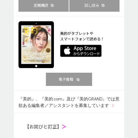
定期購読
試し読み
美的がタブレットや
スマートフォンで読める！
電子書籍
『美的』、『美的.com』及び『美的GRAND』では意
欲ある編集者／アシスタントを募集しています
【お詫びと訂正】
＞