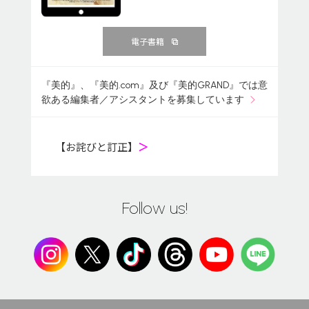
電子書籍
『美的』、『美的.com』及び『美的GRAND』では意
欲ある編集者／アシスタントを募集しています
【お詫びと訂正】
＞
Follow us!