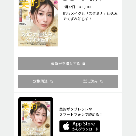
7月22日 ￥1,100
肌もメイクも「スタミナ」仕込み
でくずれ知らず！
最新号を購入する
定期購読
試し読み
美的がタブレットや
スマートフォンで読める！