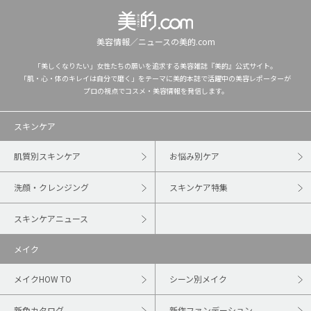
美容情報／ニュースの美的.com
「美しくなりたい」女性たちの願いを追求する美容雑誌『美的』公式サイト。
「肌・心・体のキレイは自分で磨く」をテーマに美的本誌で活躍中の美容レポーターが
プロの視点でコスメ・美容情報を発信します。
スキンケア
肌質別スキンケア
お悩み別ケア
洗顔・クレンジング
スキンケア特集
スキンケアニュース
メイク
メイクHOW TO
シーン別メイク
新色カタログ
新作ファンデーション