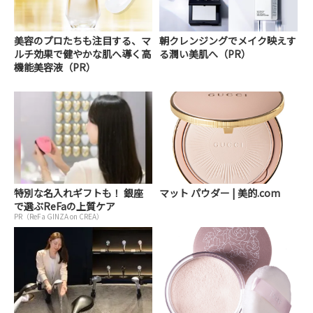
美容のプロたちも注目する、マ
朝クレンジングでメイク映えす
ルチ効果で健やかな肌へ導く高
る潤い美肌へ（PR）
機能美容液（PR）
特別な名入れギフトも！ 銀座
マット パウダー | 美的.com
で選ぶReFaの上質ケア
PR（ReFa GINZA on CREA）