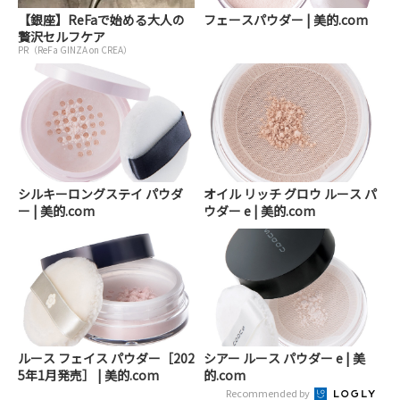
【銀座】ReFaで始める大人の
フェースパウダー | 美的.com
贅沢セルフケア
PR（ReFa GINZA on CREA）
シルキーロングステイ パウダ
オイル リッチ グロウ ルース パ
ー | 美的.com
ウダー e | 美的.com
ルース フェイス パウダー［202
シアー ルース パウダー e | 美
5年1月発売］ | 美的.com
的.com
Recommended by