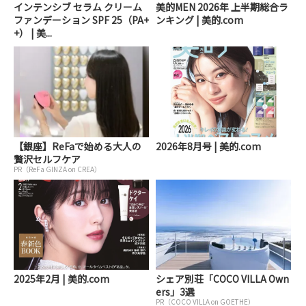
インテンシブ セラム クリーム
美的MEN 2026年 上半期総合ラ
ファンデーション SPF 25（PA+
ンキング | 美的.com
+） | 美...
【銀座】ReFaで始める大人の
2026年8月号 | 美的.com
贅沢セルフケア
PR（ReFa GINZA on CREA）
2025年2月 | 美的.com
シェア別荘「COCO VILLA Own
ers」3選
PR（COCO VILLA on GOETHE）