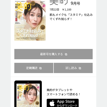
9
月号
7月22日 ￥1,100
肌もメイクも「スタミナ」仕込み
でくずれ知らず！
最新号を購入する
定期購読
試し読み
美的がタブレットや
スマートフォンで読める！