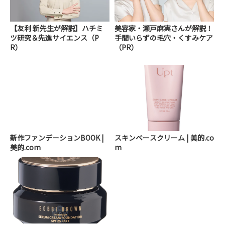
【友利 新先生が解説】ハチミ
美容家・瀬戸麻実さんが解説！
ツ研究＆先進サイエンス（P
手間いらずの毛穴・くすみケア
R）
（PR）
新作ファンデーションBOOK |
スキンベースクリーム | 美的.co
美的.com
m