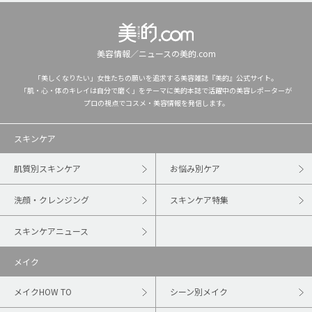
美容情報／ニュースの美的.com
「美しくなりたい」女性たちの願いを追求する美容雑誌『美的』公式サイト。
「肌・心・体のキレイは自分で磨く」をテーマに美的本誌で活躍中の美容レポーターが
プロの視点でコスメ・美容情報を発信します。
スキンケア
肌質別スキンケア
お悩み別ケア
洗顔・クレンジング
スキンケア特集
スキンケアニュース
メイク
メイクHOW TO
シーン別メイク