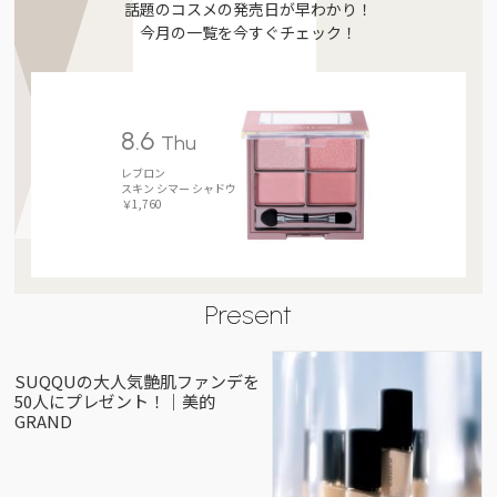
話題のコスメの発売日が早わかり！
今月の一覧を今すぐチェック！
8.6
Thu
レブロン
スキン シマー シャドウ
￥1,760
Present
SUQQUの大人気艶肌ファンデを
50人にプレゼント！｜美的
GRAND