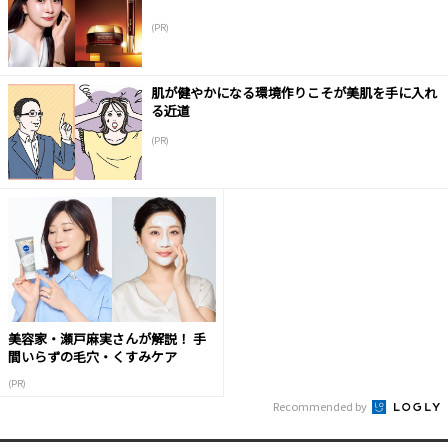
(PR)
肌が健やかになる環境作りこそが美肌を手に入れ
る近道
(PR)
美容家・瀬戸麻実さんが解説！ 手
間いらずの毛穴・くすみケア
(PR)
Recommended by