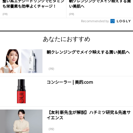
整い系エナジードリンクでビタミン
朝クレンジングでメイク映えする潤
も栄養素も効率よくチャージ！
い美肌へ
(PR)
(PR)
Recommended by
あなたにおすすめ
朝クレンジングでメイク映えする潤い美肌へ
（PR）
コンシーラー | 美的.com
【友利 新先生が解説】ハチミツ研究＆先進サ
イエンス
（PR）