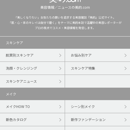
美容情報／ニュースの美的.com
「美しくなりたい」女性たちの願いを追求する美容雑誌『美的』公式サイト。
「肌・心・体のキレイは自分で磨く」をテーマに美的本誌で活躍中の美容レポーターが
プロの視点でコスメ・美容情報を発信します。
スキンケア
肌質別スキンケア
お悩み別ケア
洗顔・クレンジング
スキンケア特集
スキンケアニュース
メイク
メイクHOW TO
シーン別メイク
新色カタログ
新作ファンデーション