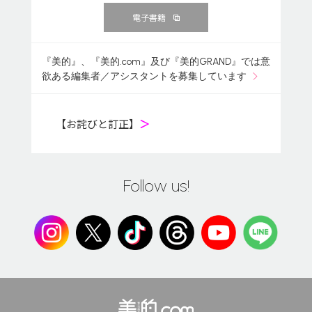
電子書籍
『美的』、『美的.com』及び『美的GRAND』では意
欲ある編集者／アシスタントを募集しています
【お詫びと訂正】
＞
Follow us!