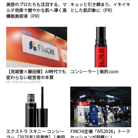
美容のプロたちも注目する、マ
キュッと引き締まり、イキイキ
ルチ効果で健やかな肌へ導く高
とした肌印象に（PR）
機能美容液（PR）
【見城徹×藤田晋】AI時代でも
コンシーラー | 美的.com
変わらない経営者の本質
PR（FINCHI on GOETHE）
エクストラ スキニー コンシー
FINCHI主催「IVS2026」トーク
ラー［2025年1月発売］ | 美的.
セッションが話題に！