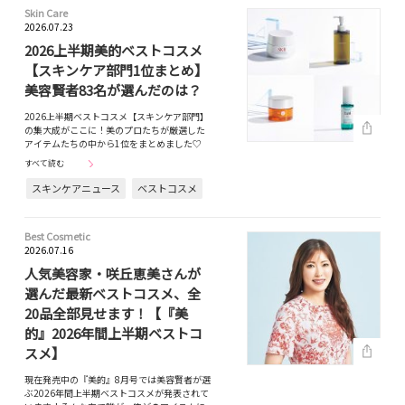
Skin Care
2026.07.23
2026上半期美的ベストコスメ
【スキンケア部門1位まとめ】
美容賢者83名が選んだのは？
2026上半期ベストコスメ【スキンケア部門】
の集大成がここに！美のプロたちが厳選した
アイテムたちの中から1位をまとめました♡
すべて読む
スキンケアニュース
ベストコスメ
Best Cosmetic
2026.07.16
人気美容家・咲丘恵美さんが
選んだ最新ベストコスメ、全
20品全部見せます！【『美
的』2026年間上半期ベストコ
スメ】
現在発売中の『美的』8月号では美容賢者が選
ぶ2026年間上半期ベストコスメが発表されて