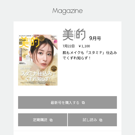
Magazine
9
月号
7月22日 ￥1,100
肌もメイクも「スタミナ」仕込み
でくずれ知らず！
最新号を購入する
定期購読
試し読み