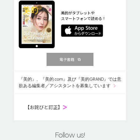
美的がタブレットや
スマートフォンで読める！
電子書籍
『美的』、『美的.com』及び『美的GRAND』では意
欲ある編集者／アシスタントを募集しています
【お詫びと訂正】
＞
Follow us!