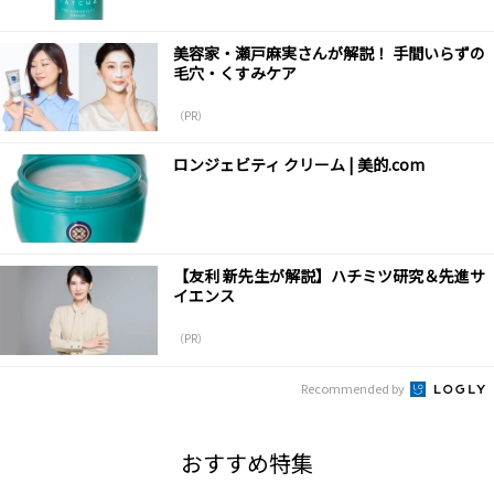
美容家・瀬戸麻実さんが解説！ 手間いらずの
毛穴・くすみケア
（PR）
ロンジェビティ クリーム | 美的.com
【友利 新先生が解説】ハチミツ研究＆先進サ
イエンス
（PR）
Recommended by
おすすめ特集