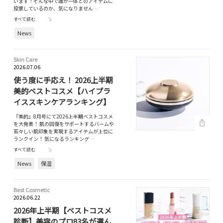
います！そんな中で誰が一体どのアイテムに
投票しているのか、気になりません…
すべて読む
News
Skin Care
2026.07.06
使う度に手応え！ 2026上半期
美的ベストコスメ【ハイプラ
イススキンケアランキング】
『美的』8月号にて2026上半期ベストコスメ
を大発表！ 肌の回復をサポートするバームや
若々しい肌印象を実現するアイテムが上位に
ランクイン！ 気になるランキング…
すべて読む
News
保湿
Best Cosmetic
2026.06.22
2026年上半期【ベストコスメ
診断】美容のプロ83名が選ん