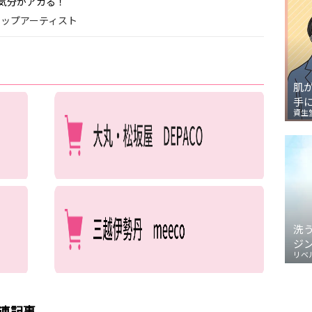
気分がアガる！
クアップアーティスト
肌
手
資生
洗
ジ
リベ
関連記事