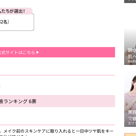
朝
公式サイトはこちら
肌
NARS
メ
液ランキング 6票
美
で
エリ
。メイク前のスキンケアに取り入れると一日中ツヤ肌をキー