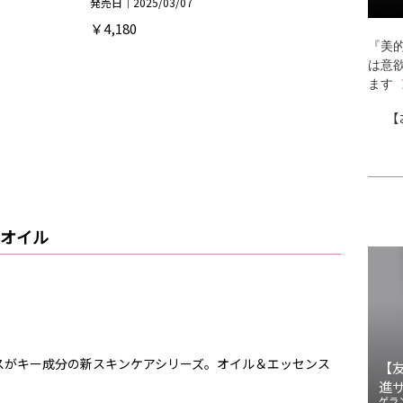
発売日｜2025/03/07
￥4,180
『美的
は意
ます
【
式オイル
スがキー成分の新スキンケアシリーズ。オイル＆エッセンス
【
進
ゲラ