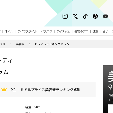
ア
ネイル
ライフスタイル
ベスコス
アイテム別
美容のプロ
連載
占い
スメ
美容液
ピュア シェイキング セラム
ーティ
ラム
9
2位
ミドルプライス美容液ランキング 6票
7月
￥1
容量｜50ml