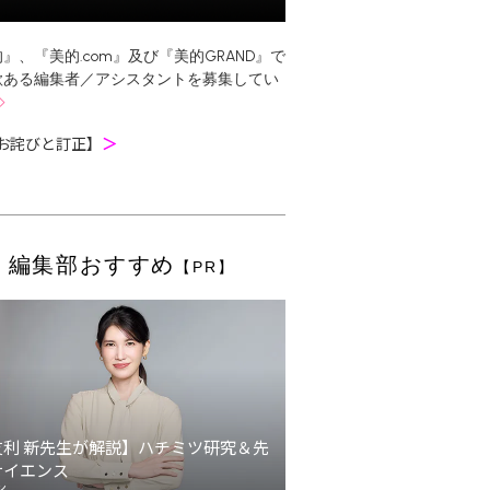
』、『美的.com』及び『美的GRAND』で
欲ある編集者／アシスタントを募集してい
お詫びと訂正】
＞
編集部おすすめ
【PR】
友利 新先生が解説】ハチミツ研究＆先
サイエンス
ン