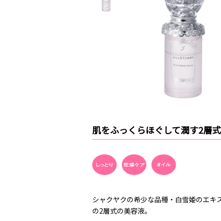
肌をふっくらほぐして潤す2層
シャクヤクの希少な品種・白雪姫のエキ
の2層式の美容液。