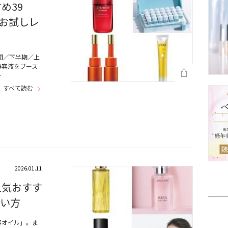
め39
お試しレ
間／下半期／上
美容液をブース
…
すべて読む
2026.01.11
人気おすす
使い方
容オイル」。ま