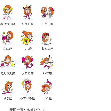
おひつじ座
おうし座
ふたご座
かに座
しし座
おとめ座
てんびん座
さそり座
いて座
やぎ座
みずがめ座
うお座
美的子ちゃん占いへ