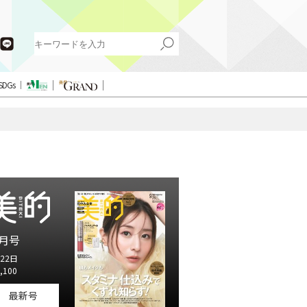
SDGs
月号
22日
,100
最新号