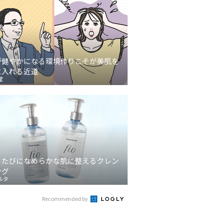
が健やかになる環境作りこそが美肌を
に入れる近道
堂
うたびになめらかな肌に整えるクレン
ング
ルタ
Recommended by