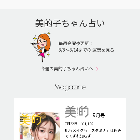
美的子ちゃん占い
毎週金曜夜更新！
8/8〜8/14までの 運勢を見る
今週の美的子ちゃん占いへ
Magazine
9
月号
7月22日 ￥1,100
肌もメイクも「スタミナ」仕込み
でくずれ知らず！