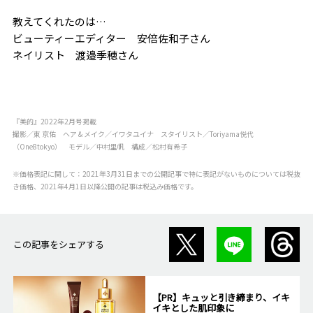
教えてくれたのは…
ビューティーエディター 安倍佐和子さん
ネイリスト 渡邉季穂さん
『美的』2022年2月号掲載
撮影／東 京佑 ヘア＆メイク／イワタユイナ スタイリスト／Toriyama悦代
（One8tokyo） モデル／中村里帆 構成／松村有希子
※価格表記に関して：2021年3月31日までの公開記事で特に表記がないものについては税抜
き価格、2021年4月1日以降公開の記事は税込み価格です。
この記事をシェアする
【PR】キュッと引き締まり、イキ
イキとした肌印象に