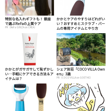
特別な名入れギフトも！ 銀座
かかとケアのやすりはどれがい
で選ぶReFaの上質ケア
い？おすすめとスクラブ・バー
PR（ReFa GINZA on CREA）
ムの専用アイテムとやり方
かかとがガサガサして恥ずかし
シェア別荘「COCO VILLA Own
い…手軽にケアできる方法＆ア
ers」3選
PR（COCO VILLA on GOETHE）
イテムは？