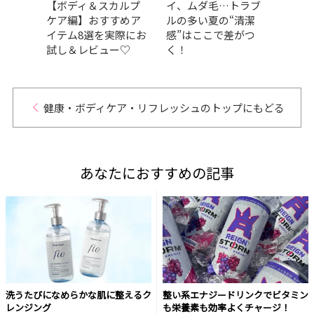
やクナ
【ボディ＆スカルプ
イ、ムダ毛…トラブ
電1
ス受
ケア編】おすすめア
ルの多い夏の“清潔
賞・
ドを
イテム8選を実際にお
感”はここで差がつ
アイ
試し＆レビュー♡
く！
健康・ボディケア・リフレッシュのトップにもどる
あなたにおすすめの記事
洗うたびになめらかな肌に整えるク
整い系エナジードリンクでビタミン
レンジング
も栄養素も効率よくチャージ！