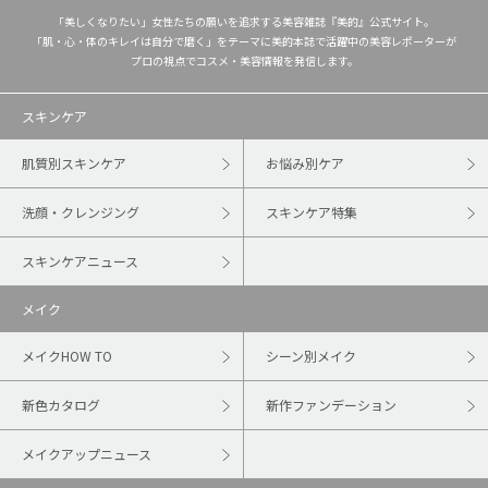
「美しくなりたい」女性たちの願いを追求する美容雑誌『美的』公式サイト。
「肌・心・体のキレイは自分で磨く」をテーマに美的本誌で活躍中の美容レポーターが
プロの視点でコスメ・美容情報を発信します。
スキンケア
肌質別スキンケア
お悩み別ケア
洗顔・クレンジング
スキンケア特集
スキンケアニュース
メイク
メイクHOW TO
シーン別メイク
新色カタログ
新作ファンデーション
メイクアップニュース