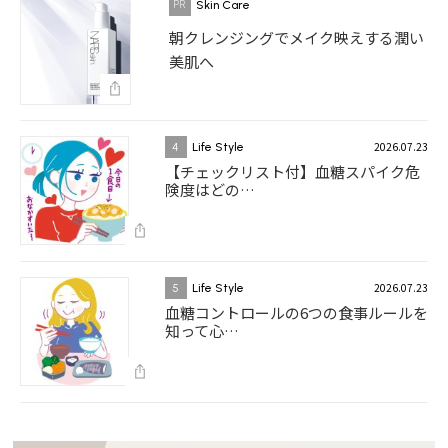
Skin Care
朝クレンジングでメイク映えする潤い
美肌へ
2026.07.23
4
Life Style
【チェックリスト付】血糖スパイク危
険度はどの…
2026.07.23
5
Life Style
血糖コントロールの6つの食事ルールを
知って心…