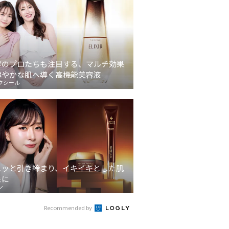
容のプロたちも注目する、マルチ効果
健やかな肌へ導く高機能美容液
クシール
ュッと引き締まり、イキイキとした肌
象に
ン
Recommended by