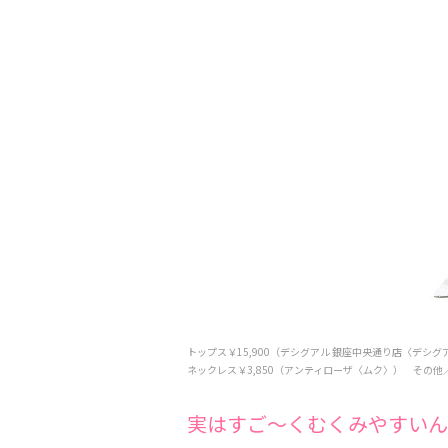
トップス￥15,900（デシグアル 銀座中央通り店〈デシグ
ネックレス￥3,850（アンティローザ〈ムク〉） その
実はすご～くむくみやすいん