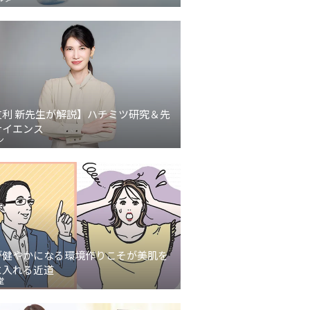
友利 新先生が解説】ハチミツ研究＆先
サイエンス
ン
が健やかになる環境作りこそが美肌を
に入れる近道
堂