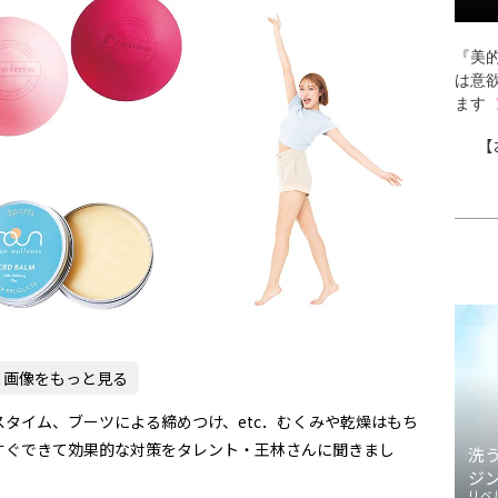
『美的
は意
ます
【
画像をもっと見る
タイム、ブーツによる締めつけ、etc．むくみや乾燥はもち
すぐできて効果的な対策をタレント・王林さんに聞きまし
洗
ジ
リベ