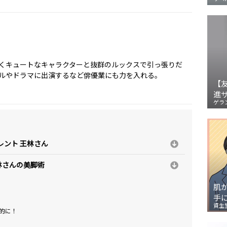
くキュートなキャラクターと抜群のルックスで引っ張りだ
ルやドラマに出演するなど俳優業にも力を入れる。
【
進
ゲラ
レント 王林さん
林さんの美脚術
肌
手
資生
的に！