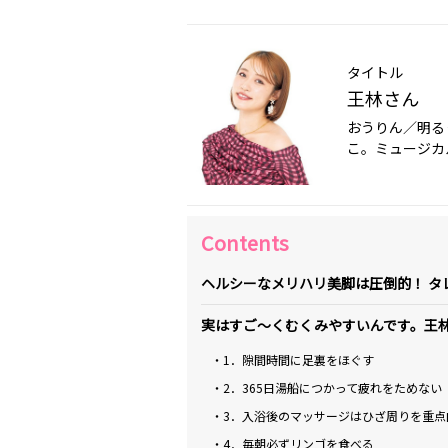
タイトル
王林さん
おうりん／明る
こ。ミュージカ
Contents
ヘルシーなメリハリ美脚は圧倒的！ タ
実はすご～くむくみやすいんです。王
・1．隙間時間に足裏をほぐす
・2．365日湯船につかって疲れをためない
・3．入浴後のマッサージはひざ周りを重点
・4．毎朝必ずリンゴを食べる