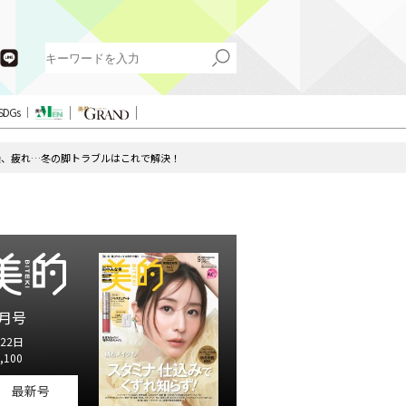
SDGs
燥、疲れ…冬の脚トラブルはこれで解決！
月号
22日
,100
最新号