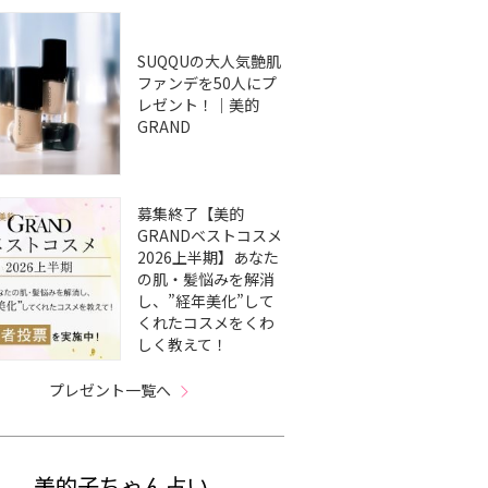
SUQQUの大人気艶肌
ファンデを50人にプ
レゼント！｜美的
GRAND
募集終了【美的
GRANDベストコスメ
2026上半期】あなた
の肌・髪悩みを解消
し、”経年美化”して
くれたコスメをくわ
しく教えて！
プレゼント一覧へ
美的子ちゃん占い