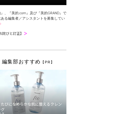
』、『美的.com』及び『美的GRAND』で
欲ある編集者／アシスタントを募集してい
お詫びと訂正】
＞
編集部おすすめ
【PR】
うたびになめらかな肌に整えるクレン
ング
ルタ