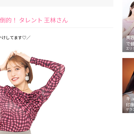
倒的！ タレント 王林さん
美
かけしてます♡／
で
エリ
キ
印
ゲラ