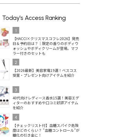
Today's Access Ranking
1
【HACCI×クリスマスコフレ2026】発売
日＆予約日は？｜限定の香りのボディウ
ォッシュやボディクリームが登場。マフ
ラー付きのセットも
2
【2026最新】美容家電19選！ベスコス
受賞・プレゼント向けアイテムを紹介
3
40代向けレディース香水15選！美容エデ
ィターのおすすめや口コミ好評アイテム
を紹介
4
【チェックリスト付】血糖スパイク危険
度はどのくらい？ ”血糖コントロール”が
糖化の引き金に！