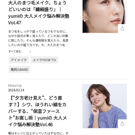
大人のまつ毛メイク、ちょう
どいいのは「繊細盛り」｜
yumiの 大人メイク悩み解決塾
Vol.47
まつ毛をしっかり盛っているつもりなのに、
なぜか目元が重く見えたり、どこか古い印象
に感じたり。そんな違和感を覚えたら、見直
したいのが盛り方です。今、大人のまつ毛…
すべて読む
アイメイク
メイクHOW TO
美的GRAND
Make Up
2026.02.14
【“夕方老け見え”、どう直
す？】シワ、ほうれい線をカ
バーする、“保湿ファース
ト”お直し術｜yumiの 大人メ
イク悩み解決塾Vol.46
朝はキレイに仕上がっていたはずなのに、夕