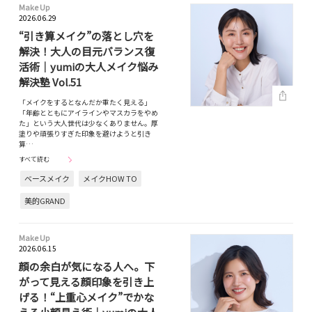
Make Up
2026.06.29
“引き算メイク”の落とし穴を
解決！大人の目元バランス復
活術｜yumiの大人メイク悩み
解決塾 Vol.51
「メイクをするとなんだか重たく見える」
「年齢とともにアイラインやマスカラをやめ
た」という大人世代は少なくありません。厚
塗りや頑張りすぎた印象を避けようと引き
算…
すべて読む
ベースメイク
メイクHOW TO
美的GRAND
Make Up
2026.06.15
顔の余白が気になる人へ。下
がって見える顔印象を引き上
げる！“上重心メイク”でかな