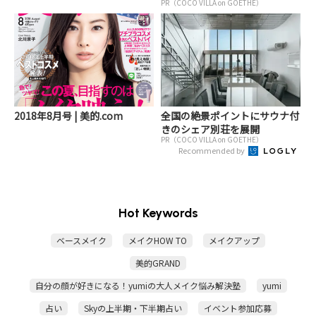
PR（COCO VILLA on GOETHE）
2018年8月号 | 美的.com
全国の絶景ポイントにサウナ付
きのシェア別荘を展開
PR（COCO VILLA on GOETHE）
Recommended by
Hot Keywords
ベースメイク
メイクHOW TO
メイクアップ
美的GRAND
自分の顔が好きになる！yumiの大人メイク悩み解決塾
yumi
占い
Skyの上半期・下半期占い
イベント参加応募