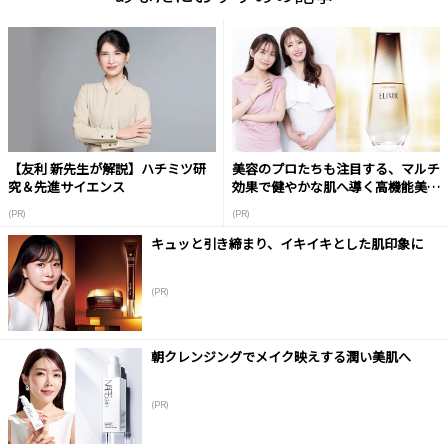
【友利 新先生が解説】ハチミツ研
美容のプロたちも注目する、マルチ
究＆先進サイエンス
効果で健やかな肌へ導く高機能美容
液
(PR)
(PR)
キュッと引き締まり、イキイキとした肌印象に
(PR)
朝クレンジングでメイク映えする潤い美肌へ
(PR)