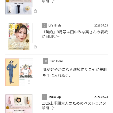
診断【…
2026.07.23
6
Life Style
『美的』9月号は田中みな実さんの表紙
が目印♡…
Skin Care
肌が健やかになる環境作りこそが美肌
を手に入れる近...
2026.07.23
7
Make Up
2026上半期大人のためのベストコスメ
診断【…