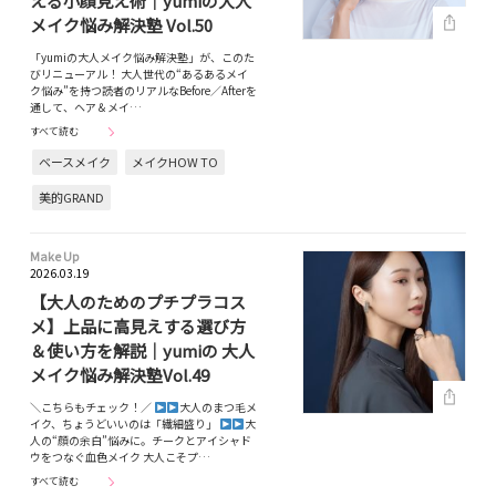
える小顔見え術｜yumiの大人
メイク悩み解決塾 Vol.50
「yumiの大人メイク悩み解決塾」が、このた
びリニューアル！ 大人世代の“あるあるメイ
ク悩み”を持つ読者のリアルなBefore／Afterを
通して、ヘア＆メイ…
すべて読む
ベースメイク
メイクHOW TO
美的GRAND
Make Up
2026.03.19
【大人のためのプチプラコス
メ】上品に高見えする選び方
＆使い方を解説｜yumiの 大人
メイク悩み解決塾Vol.49
＼こちらもチェック！／
大人のまつ毛メ
イク、ちょうどいいのは「繊細盛り」
大
人の“顔の余白”悩みに。チークとアイシャド
ウをつなぐ血色メイク 大人こそプ…
すべて読む