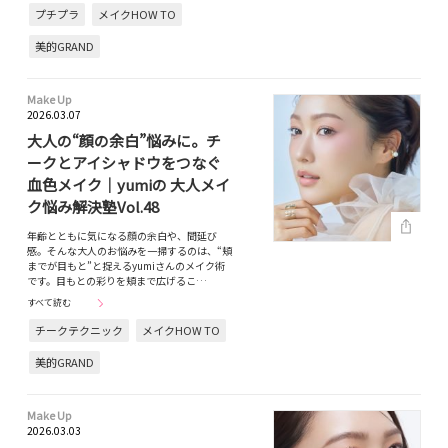
プチプラ
メイクHOW TO
美的GRAND
Make Up
2026.03.07
大人の“顔の余白”悩みに。チ
ークとアイシャドウをつなぐ
血色メイク｜yumiの 大人メイ
ク悩み解決塾Vol.48
年齢とともに気になる顔の余白や、間延び
感。そんな大人のお悩みを一掃するのは、“頬
までが目もと”と捉えるyumiさんのメイク術
です。目もとの彩りを頬まで広げるこ…
すべて読む
チークテクニック
メイクHOW TO
美的GRAND
Make Up
2026.03.03