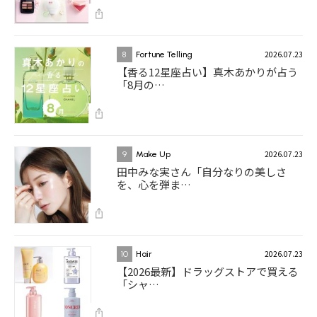
2026.07.23
8
Fortune Telling
【香る12星座占い】真木あかりが占う
「8月の…
2026.07.23
9
Make Up
田中みな実さん「自分なりの美しさ
を、心を弾ま…
2026.07.23
10
Hair
【2026最新】ドラッグストアで買える
「シャ…