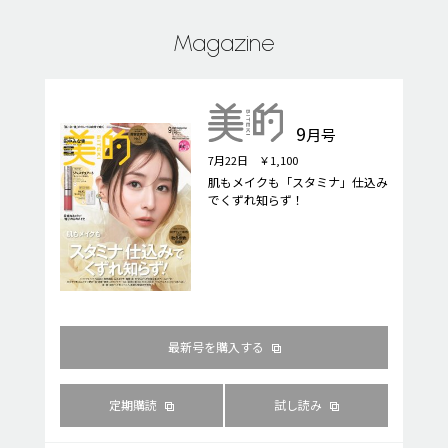
Magazine
9
月号
7月22日 ￥1,100
肌もメイクも「スタミナ」仕込み
でくずれ知らず！
最新号を購入する
定期購読
試し読み