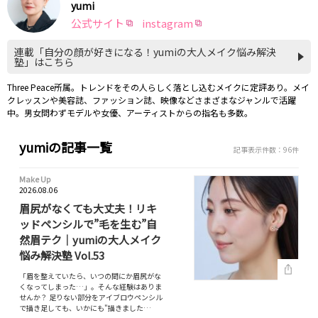
yumi
公式サイト
instagram
連載「自分の顔が好きになる！yumiの大人メイク悩み解決
塾」はこちら
Three Peace所属。トレンドをその人らしく落とし込むメイクに定評あり。メイ
クレッスンや美容誌、ファッション誌、映像などさまざまなジャンルで活躍
中。男女問わずモデルや女優、アーティストからの指名も多数。
yumiの記事一覧
記事表示件数：96件
Make Up
2026.08.06
眉尻がなくても大丈夫！リキ
ッドペンシルで”毛を生む”自
然眉テク｜yumiの大人メイク
悩み解決塾 Vol.53
「眉を整えていたら、いつの間にか眉尻がな
くなってしまった…」。そんな経験はありま
せんか？ 足りない部分をアイブロウペンシル
で描き足しても、いかにも"描きました…