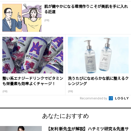
肌が健やかになる環境作りこそが美肌を手に入れ
る近道
(PR)
整い系エナジードリンクでビタミン
洗うたびになめらかな肌に整えるク
も栄養素も効率よくチャージ！
レンジング
(PR)
(PR)
Recommended by
あなたにおすすめ
【友利 新先生が解説】ハチミツ研究＆先進サ