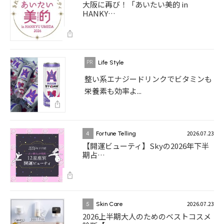
大阪に再び！「あいたい美的 in
HANKY…
Life Style
整い系エナジードリンクでビタミンも
栄養素も効率よ...
2026.07.23
4
Fortune Telling
【開運ビューティ】Skyの2026年下半
期占…
2026.07.23
5
Skin Care
2026上半期大人のためのベストコスメ