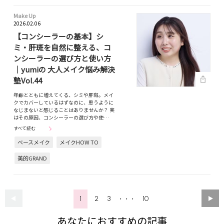
Make Up
2026.02.06
【コンシーラーの基本】シ
ミ・肝斑を自然に整える、コ
ンシーラーの選び方と使い方
｜yumiの 大人メイク悩み解決
塾Vol.44
年齢とともに増えてくる、シミや肝斑。メイ
クでカバーしているはずなのに、思うように
なじまないと感じることはありませんか？ 実
はその原因、コンシーラーの選び方や使…
すべて読む
ベースメイク
メイクHOW TO
美的GRAND
1
2
3
10
・・・
あなたにおすすめの記事