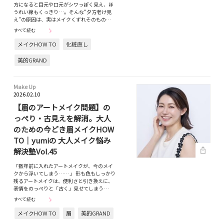
方になると目元や口元がシワっぽく見え、ほ
うれい線もくっきり…。そんな“夕方老け見
え”の原因は、実はメイクくずれそのもの…
すべて読む
メイクHOW TO
化粧直し
美的GRAND
Make Up
2026.02.10
【眉のアートメイク問題】の
っぺり・古見えを解消。大人
のための今どき眉メイクHOW
TO｜yumiの 大人メイク悩み
解決塾Vol.45
「数年前に入れたアートメイクが、今のメイ
クから浮いてしまう……」 形も色もしっかり
残るアートメイクは、便利さと引き換えに、
表情をのっぺりと「古く」見せてしまう…
すべて読む
メイクHOW TO
眉
美的GRAND