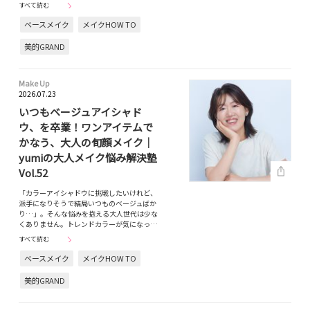
すべて読む
ベースメイク
メイクHOW TO
美的GRAND
Make Up
2026.07.23
いつもベージュアイシャド
ウ、を卒業！ワンアイテムで
かなう、大人の旬顔メイク｜
yumiの大人メイク悩み解決塾
Vol.52
「カラーアイシャドウに挑戦したいけれど、
派手になりそうで結局いつものベージュばか
り…」。そんな悩みを抱える大人世代は少な
くありません。トレンドカラーが気になっ…
すべて読む
ベースメイク
メイクHOW TO
美的GRAND