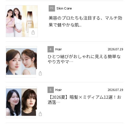
Skin Care
美容のプロたちも注目する、マルチ効
果で健やかな肌...
2026.07.19
4
Hair
ひとつ結びがおしゃれに見える簡単な
やり方やマ…
2026.07.19
5
Hair
【2026夏】暗髪×ミディアム12選！お
洒落…