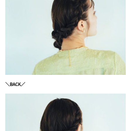
＼BACK／