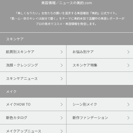
美容情報／ニュースの美的.com
「美しくなりたい」女性たちの願いを追求する美容雑誌『美的』公式サイト。
「肌・心・体のキレイは自分で磨く」をテーマに美的本誌で活躍中の美容レポーターが
プロの視点でコスメ・美容情報を発信します。
スキンケア
肌質別スキンケア
お悩み別ケア
洗顔・クレンジング
スキンケア特集
スキンケアニュース
メイク
メイクHOW TO
シーン別メイク
新色カタログ
新作ファンデーション
メイクアップニュース