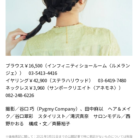
ブラウス￥16,500（インフィニティショールーム〈ルメラン
ジェ〉） 03-5413-4416
イヤリング￥42,900（ステラハリウッド） 03-6419-7480
ネックレス￥3,960（サンポークリエイト〈アネモネ〉）
082-248-6226
撮影／谷口 巧（Pygmy Company）、田中麻以 ヘア＆メイ
ク／谷口翠彩 スタイリスト／滝沢真奈 サロンモデル／西
野かおる 構成・文／斉藤裕子
※価格表記に関して：2021年3月31日までの公開記事で特に表記がないものについては税抜