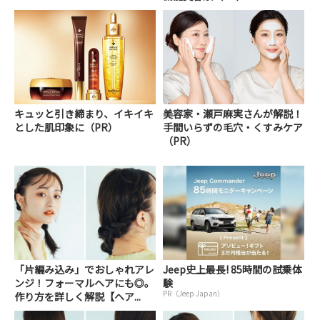
キュッと引き締まり、イキイキ
美容家・瀬戸麻実さんが解説！
とした肌印象に（PR）
手間いらずの毛穴・くすみケア
（PR）
「片編み込み」でおしゃれアレ
Jeep史上最長! 85時間の試乗体
ンジ！フォーマルヘアにも◎。
験
PR（Jeep Japan）
作り方を詳しく解説【ヘア...