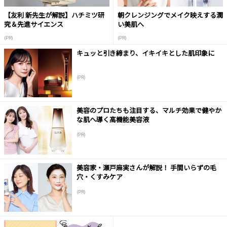
【友利 新先生が解説】ハチミツ研
朝クレンジングでメイク映えする潤
究＆先進サイエンス
い美肌へ
(PR)
(PR)
キュッと引き締まり、イキイキとした肌印象に
(PR)
美容のプロたちも注目する、マルチ効果で健やか
な肌へ導く高機能美容液
(PR)
美容家・瀬戸麻実さんが解説！ 手間いらずの毛
穴・くすみケア
(PR)