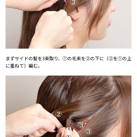
まずサイドの髪を3束取り、①の毛束を②の下に（②を①の上
に重ねて）編む。