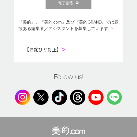
電子書籍
『美的』、『美的.com』及び『美的GRAND』では意
欲ある編集者／アシスタントを募集しています
【お詫びと訂正】
＞
Follow us!