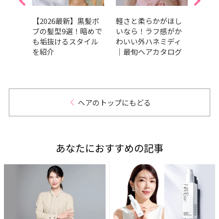
暖色カ
【2026最新】黒髪ボ
軽さと柔らかがほし
丸顔
選！ピ
ブの髪型9選！暗めで
いなら！ラフ感がか
ョー
系な
も垢抜けるスタイル
わいい外ハネミディ
ーや
を紹介
｜最旬ヘアカタログ
タイ
ヘアのトップにもどる
あなたにおすすめの記事