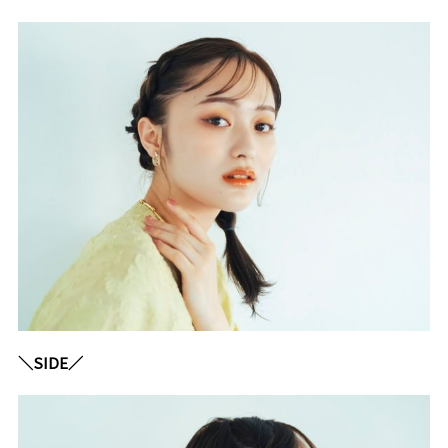
＼SIDE／