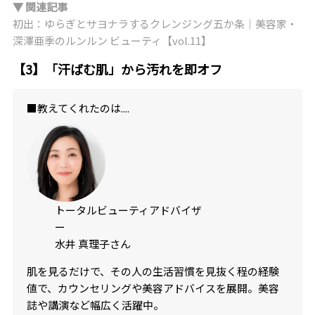
▼ 関連記事
初出：ゆらぎとサヨナラするクレンジング五か条｜美容家・
深澤亜季のルンルン ビューティ【vol.11】
【3】「汗ばむ肌」から汚れを即オフ
■教えてくれたのは....
トータルビューティアドバイザ
ー
水井 真理子さん
肌を見るだけで、その人の生活習慣を見抜く程の経験
値で、カウンセリングや美容アドバイスを展開。美容
誌や講演など幅広く活躍中。