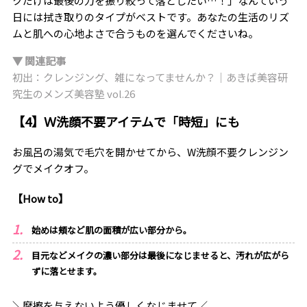
クだけは最後の力を振り絞って落としたい…！」なんていう
日には拭き取りのタイプがベストです。あなたの生活のリズ
ムと肌への心地よさで合うものを選んでくださいね。
▼ 関連記事
初出：クレンジング、雑になってませんか？｜あきば美容研
究生のメンズ美容塾 vol.26
【4】Ｗ洗顔不要アイテムで「時短」にも
お風呂の湯気で毛穴を開かせてから、W洗顔不要クレンジン
グでメイクオフ。
【How to】
始めは頬など肌の面積が広い部分から。
目元などメイクの濃い部分は最後になじませると、汚れが広がら
ずに落とせます。
＼摩擦を与えないよう優しくなじませて／