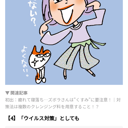
▼ 関連記事
初出：疲れて寝落ち…ズボラさんは"くすみ"に要注意！｜対
策法は複数のクレンジング料を用意すること！？
【4】「ウイルス対策」としても