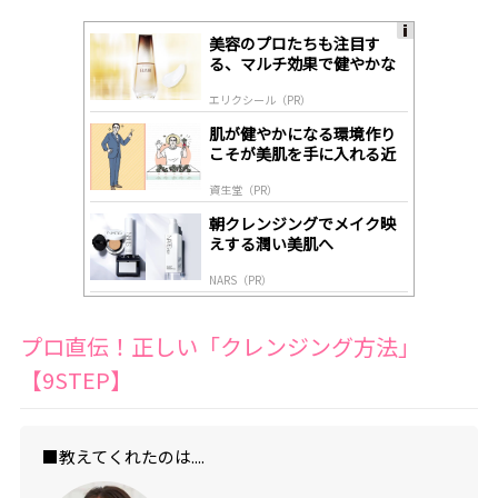
美容のプロたちも注目す
A
る、マルチ効果で健やかな
ds
肌へ導く高機能美容液
by
エリクシール（PR）
lo
gl
肌が健やかになる環境作り
y
こそが美肌を手に入れる近
道
資生堂（PR）
朝クレンジングでメイク映
えする潤い美肌へ
NARS（PR）
プロ直伝！正しい「クレンジング方法」
【9STEP】
■教えてくれたのは....