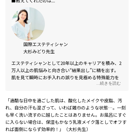
■教えてくれたのは....
国際エステティシャン
大杉みどり先生
エステティシャンとして20年以上のキャリアを積み、2
万人以上の肌悩みと向き合い“結果出し”に精を出す。
肌を見て瞬時にお手入れの誤りを見極める特殊能力を
...続きを読む
もつことから「人間肌診断機」の異名をもつ。日々のキ
レイ磨きに役立つネタを、みどり先生ならではの強い
思いで伝えるYouTubeやSNSも大人気！
「過酷な日中を過ごした肌は、酸化したメイクや皮脂、汚
れ、自分の汗も混ざって、いわば雑巾のような状態…。一刻
も早く洗い流すのに越したことはありません。お風呂にすぐ
に入らない場合は、保湿もかなう乳液メイク落としでオフす
れば面倒にならず効率的！」（大杉先生）