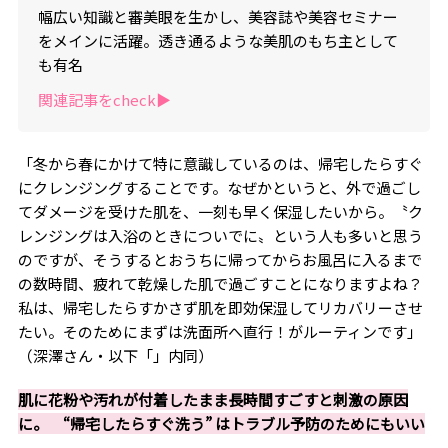
幅広い知識と審美眼を生かし、美容誌や美容セミナー
をメインに活躍。透き通るような美肌のもち主として
も有名
関連記事をcheck▶︎
「冬から春にかけて特に意識しているのは、帰宅したらすぐ
にクレンジングすることです。なぜかというと、外で過ごし
てダメージを受けた肌を、一刻も早く保湿したいから。〝ク
レンジングは入浴のときについでに〟という人も多いと思う
のですが、そうするとおうちに帰ってからお風呂に入るまで
の数時間、疲れて乾燥した肌で過ごすことになりますよね？
私は、帰宅したらすかさず肌を即効保湿してリカバリーさせ
たい。そのためにまずは洗面所へ直行！がルーティンです」
（深澤さん・以下「」内同）
肌に花粉や汚れが付着したまま長時間すごすと刺激の原因
に。 “帰宅したらすぐ洗う” はトラブル予防のためにもいい