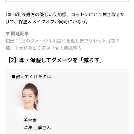
100％乳液処方の優しい使用感。コットンにとり拭き取るだ
けで、保湿＆メイクオフが同時にかなう。
▼ 関連記事
初出：1日のダメージ＆肌疲れを返し技でリセット【夜の
掟】｜大杉みどり道場「夏の美肌稽古」
【2】即・保湿してダメージを「減らす」
■教えてくれたのは....
美容家
深澤 亜季さん