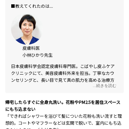
■教えてくれたのは....
皮膚科医
小林ひかり先生
日本皮膚科学会認定皮膚科専門医。こばやし皮ふケア
クリニックにて、美容皮膚科外来を担当。丁寧なカウ
ンセリングと、長い目で見て真の肌力を高める治療方
...続きを読む
針に定評あり。クリニックでは、光治療もドクター自
ら行う。
帰宅したらすぐに全身丸洗い。花粉やPM2.5を居住スペース
にもち込まない
「できればシャワーを浴びて髪についた花粉も洗い流すと理
想的。コートやマフラーなどは玄関で脱いで、室内にもち込