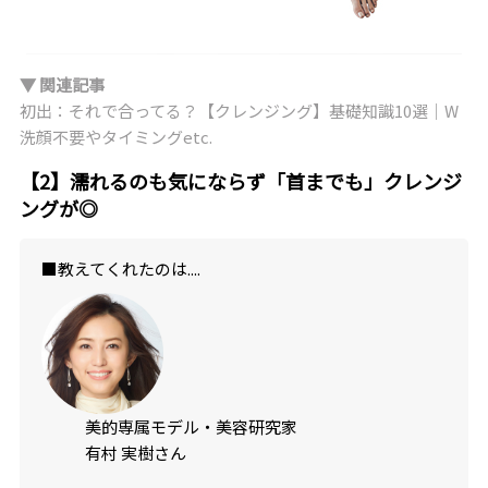
▼ 関連記事
初出：それで合ってる？【クレンジング】基礎知識10選｜W
洗顔不要やタイミングetc.
【2】濡れるのも気にならず「首までも」クレンジ
ングが◎
■教えてくれたのは....
美的専属モデル・美容研究家
有村 実樹さん