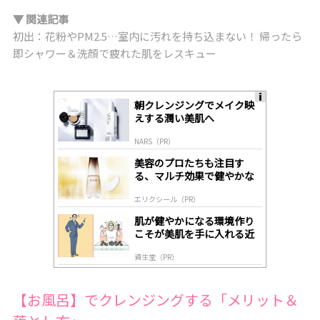
▼ 関連記事
初出：花粉やPM2.5…室内に汚れを持ち込まない！ 帰ったら
即シャワー＆洗顔で疲れた肌をレスキュー
朝クレンジングでメイク映
A
えする潤い美肌へ
ds
by
NARS（PR）
lo
gl
美容のプロたちも注目す
y
る、マルチ効果で健やかな
肌へ導く高機能美容液
エリクシール（PR）
肌が健やかになる環境作り
こそが美肌を手に入れる近
道
資生堂（PR）
【お風呂】でクレンジングする「メリット＆