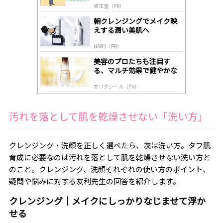
資生堂（PR）
lo
gl
朝クレンジングでメイク映
y
えする潤い美肌へ
NARS（PR）
美容のプロたちも注目す
る、マルチ効果で健やかな
肌へ導く高機能美容液
エリクシール（PR）
汚れを落として肌を乾燥させない「洗い方」
クレンジング・洗顔を正しく選べたら、次は洗い方。タフ肌
育成に必要なのは汚れを落として肌を乾燥させない洗い方と
のこと。クレンジング、洗顔それぞれの使い方のポイント、
疑問や悩みに対する友利先生の回答を紹介します。
クレンジング｜メイクにしっかりなじませて浮か
せる