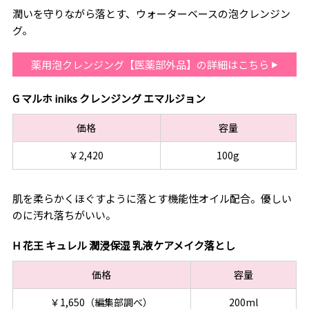
潤いを守りながら落とす、ウォーターベースの泡クレンジン
グ。
薬用泡クレンジング【医薬部外品】の詳細はこちら
G マルホ iniks クレンジング エマルジョン
価格
容量
￥2,420
100g
肌を柔らかくほぐすように落とす機能性オイル配合。優しい
のに汚れ落ちがいい。
H 花王 キュレル 潤浸保湿 乳液ケアメイク落とし
価格
容量
￥1,650（編集部調べ）
200ml