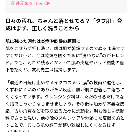
関連記事をcheck▶︎
日々の汚れ、ちゃんと落とせてる？「タフ肌」育
成はまず、正しく洗うことから
肌に残った汚れは炎症や乾燥の原因に
肌をこすらず押し洗い、朝は肌が乾燥するのでぬるま湯です
すぐだけ…と、今は乾燥を防ぐために“洗わない”のがトレン
ド。でも、汚れが残るとかえって肌の炎症やバリア機能の低
下を招くと、友利先生は指摘します。
「最近の日焼け止めやメイクコスメは“膜”の技術が進化し、
くずれにくいのがありがたい反面、膜が肌に密着して落ちに
くくなっています。クレンジング料は、ただのせるだけでな
く指でしっかりなじませましょう。その後は油分や不要な皮
脂、古い角質などを取り去るために洗顔を。朝も優しい洗顔
料でさっと洗い、前の晩のスキンケアや分泌した皮脂を落と
すことで、むしろ肌の調子が整い乾燥しにくくなるはず」
（友利先生）