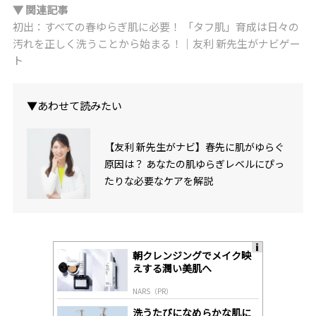
▼ 関連記事
初出：すべての春ゆらぎ肌に必要！ 「タフ肌」育成は日々の
汚れを正しく洗うことから始まる！｜友利 新先生がナビゲー
ト
▼あわせて読みたい
【友利 新先生がナビ】春先に肌がゆらぐ
原因は？ あなたの肌ゆらぎレベルにぴっ
たりな必要なケアを解説
朝クレンジングでメイク映
A
えする潤い美肌へ
ds
by
NARS（PR）
lo
gl
洗うたびになめらかな肌に