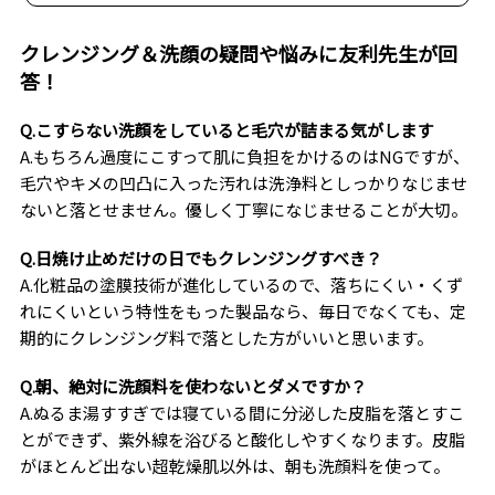
クレンジング＆洗顔の疑問や悩みに友利先生が回
答！
Q.こすらない洗顔をしていると毛穴が詰まる気がします
A.もちろん過度にこすって肌に負担をかけるのはNGですが、
毛穴やキメの凹凸に入った汚れは洗浄料としっかりなじませ
ないと落とせません。優しく丁寧になじませることが大切。
Q.日焼け止めだけの日でもクレンジングすべき？
A.化粧品の塗膜技術が進化しているので、落ちにくい・くず
れにくいという特性をもった製品なら、毎日でなくても、定
期的にクレンジング料で落とした方がいいと思います。
Q.朝、絶対に洗顔料を使わないとダメですか？
A.ぬるま湯すすぎでは寝ている間に分泌した皮脂を落とすこ
とができず、紫外線を浴びると酸化しやすくなります。皮脂
がほとんど出ない超乾燥肌以外は、朝も洗顔料を使って。