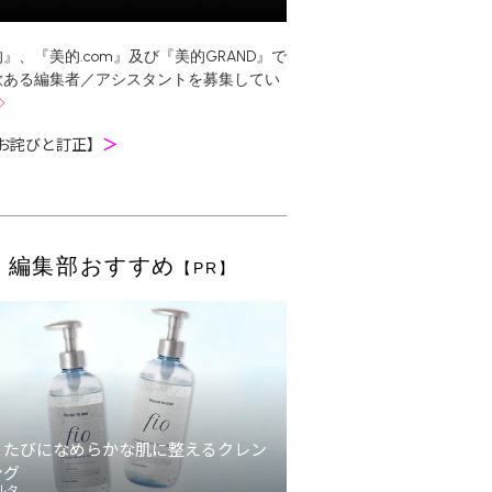
』、『美的.com』及び『美的GRAND』で
欲ある編集者／アシスタントを募集してい
お詫びと訂正】
＞
編集部おすすめ
【PR】
うたびになめらかな肌に整えるクレン
ング
ルタ