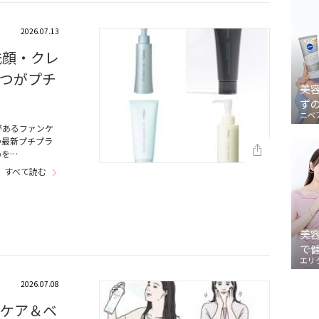
2026.07.13
洗顔・クレ
2つがプチ
美
ず
ニベ
があるファンケ
の最新プチプラ
めを…
すべて読む
美
で
エリ
2026.07.08
ンケア＆ベ