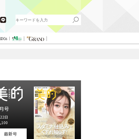
SDGs
月号
22日
,100
最新号