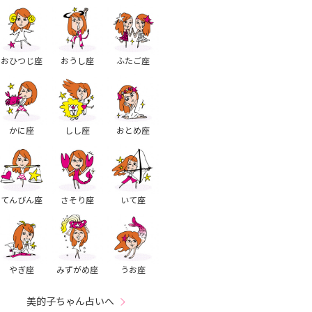
おひつじ座
おうし座
ふたご座
かに座
しし座
おとめ座
てんびん座
さそり座
いて座
やぎ座
みずがめ座
うお座
美的子ちゃん占いへ