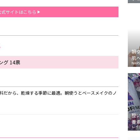
公式サイトはこちら
メ
朝
肌
グ 14票
NARS
料だから、乾燥する季節に最適。朝使うとベースメイクのノ
整
養
レイ