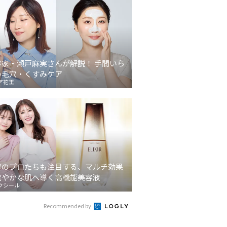
容家・瀬戸麻実さんが解説！ 手間いら
の毛穴・くすみケア
ア花王
容のプロたちも注目する、マルチ効果
健やかな肌へ導く高機能美容液
クシール
Recommended by