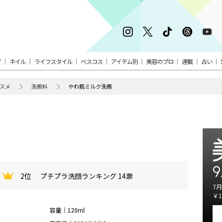
ア
ネイル
ライフスタイル
ベスコス
アイテム別
美容のプロ
連載
占い
スメ
洗顔料
やわ肌ミルク洗顔
9
2位
プチプラ洗顔ランキング 14票
7月
￥1
容量｜120ml