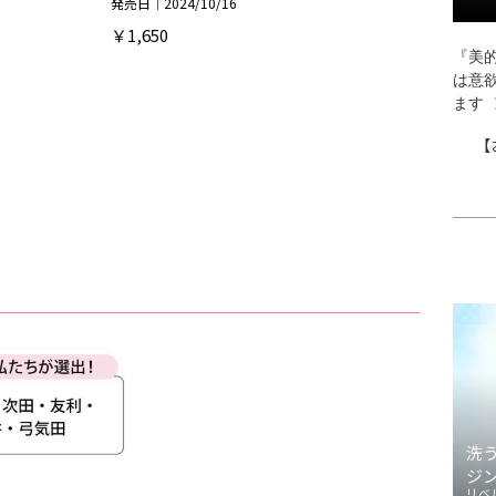
発売日｜2024/10/16
￥1,650
『美的
は意
ます
【
洗
ジ
リベ