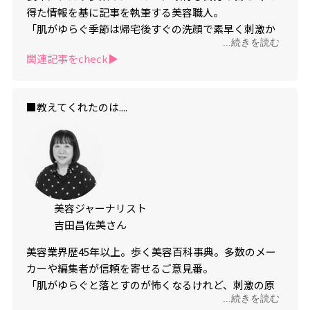
得た情報を基に記事を執筆する美容職人。
「肌がゆらぐ季節は帰宅後すぐの洗顔で素早く刺激か
...続きを読む
ら肌を解放。さらに、夜の入浴中に再び落とす二段構
関連記事をcheck▶︎
え。」
■教えてくれたのは....
美容ジャーナリスト
吉田昌佐美さん
美容業界歴45年以上。歩く美容百科事典。多数のメー
カーや編集者が信頼を寄せるご意見番。
「肌がゆらぐと落とすのが怖くなるけれど、刺激の原
...続きを読む
因は一刻も早く除去するのが理想。メイクも1日の終わ