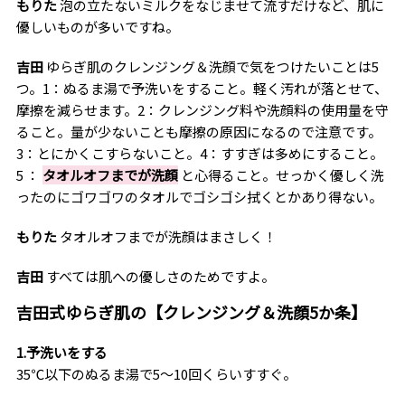
もりた
泡の立たないミルクをなじませて流すだけなど、肌に
優しいものが多いですね。
吉田
ゆらぎ肌のクレンジング＆洗顔で気をつけたいことは5
つ。1：ぬるま湯で予洗いをすること。軽く汚れが落とせて、
摩擦を減らせます。2：クレンジング料や洗顔料の使用量を守
ること。量が少ないことも摩擦の原因になるので注意です。
3：とにかくこすらないこと。4：すすぎは多めにすること。
5 ：
タオルオフまでが洗顔
と心得ること。せっかく優しく洗
ったのにゴワゴワのタオルでゴシゴシ拭くとかあり得ない。
もりた
タオルオフまでが洗顔はまさしく！
吉田
すべては肌への優しさのためですよ。
吉田式ゆらぎ肌の【クレンジング＆洗顔5か条】
1.予洗いをする
35℃以下のぬるま湯で5～10回くらいすすぐ。