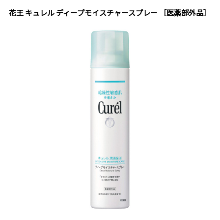
花王 キュレル ディープモイスチャースプレー ［医薬部外品］