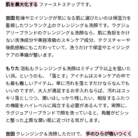
肌を最大化する
ファーストステップです。
吉田
乾燥やエイジングが気になる肌に選びたいのは保湿力を
重視したワンランク上のクレンジング＆洗顔です。ラグジュ
アリーブランドのクレンジング＆洗顔なら、肌に負担をかけ
ない洗浄成分や美容液級のスキンケア成分、テクスチャーや
後肌感触にもこだわっていて、洗うだけで保湿やエイジング
ケアの準備が整います。
もりた
泡私もクレンジング＆洗顔はミディプラ以上を狙いた
い派。というのも、「落とす」アイテムはスキンケアの中で
も最も難しいアイテム。単に汚れを落とすだけならなんでも
いいのですが、大人が満足するお手入れならば、汚れはスッ
キリ落としつつ、潤いはしっかり残したい、相反するふたつ
の機能をハイレベルに両立する必要があるんです。実際に、
ラグジュアリーブランドで顔を洗っていると、角層がピシッ
と整った上質な潤い肌に近づける気がします。
吉田
クレンジング＆洗顔しただけで、
手のひらが吸いつくく