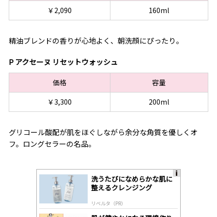
￥2,090
160ml
精油ブレンドの香りが心地よく、朝洗顔にぴったり。
P アクセーヌ リセットウォッシュ
価格
容量
￥3,300
200ml
グリコール酸配が肌をほぐしながら余分な角質を優しくオ
フ。ロングセラーの名品。
洗うたびになめらかな肌に
A
整えるクレンジング
ds
by
リベルタ（PR）
lo
gl