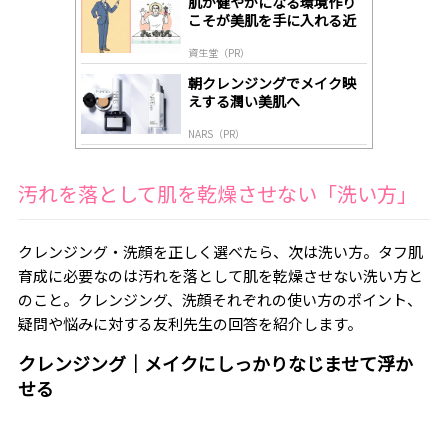
肌が健やかになる環境作り
y
こそが美肌を手に入れる近
道
資生堂（PR）
朝クレンジングでメイク映
えする潤い美肌へ
NARS（PR）
汚れを落として肌を乾燥させない「洗い方」
クレンジング・洗顔を正しく選べたら、次は洗い方。タフ肌
育成に必要なのは汚れを落として肌を乾燥させない洗い方と
のこと。クレンジング、洗顔それぞれの使い方のポイント、
疑問や悩みに対する友利先生の回答を紹介します。
クレンジング｜メイクにしっかりなじませて浮か
せる