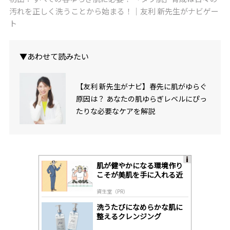
汚れを正しく洗うことから始まる！｜友利 新先生がナビゲー
ト
▼あわせて読みたい
【友利 新先生がナビ】春先に肌がゆらぐ
原因は？ あなたの肌ゆらぎレベルにぴっ
たりな必要なケアを解説
肌が健やかになる環境作り
A
こそが美肌を手に入れる近
ds
道
by
資生堂（PR）
lo
gl
洗うたびになめらかな肌に
y
整えるクレンジング