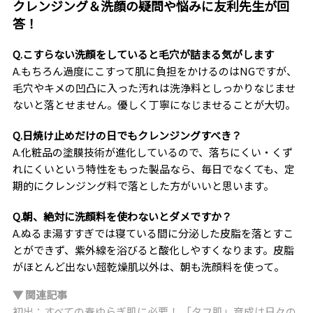
クレンジング＆洗顔の疑問や悩みに友利先生が回
答！
Q.こすらない洗顔をしていると毛穴が詰まる気がします
A.もちろん過度にこすって肌に負担をかけるのはNGですが、
毛穴やキメの凹凸に入った汚れは洗浄料としっかりなじませ
ないと落とせません。優しく丁寧になじませることが大切。
Q.日焼け止めだけの日でもクレンジングすべき？
A.化粧品の塗膜技術が進化しているので、落ちにくい・くず
れにくいという特性をもった製品なら、毎日でなくても、定
期的にクレンジング料で落とした方がいいと思います。
Q.朝、絶対に洗顔料を使わないとダメですか？
A.ぬるま湯すすぎでは寝ている間に分泌した皮脂を落とすこ
とができず、紫外線を浴びると酸化しやすくなります。皮脂
がほとんど出ない超乾燥肌以外は、朝も洗顔料を使って。
▼ 関連記事
初出：すべての春ゆらぎ肌に必要！ 「タフ肌」育成は日々の