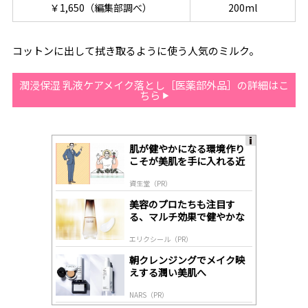
￥1,650（編集部調べ）
200ml
コットンに出して拭き取るように使う人気のミルク。
潤浸保湿 乳液ケアメイク落とし［医薬部外品］の詳細はこ
ちら
肌が健やかになる環境作り
A
こそが美肌を手に入れる近
ds
道
by
資生堂（PR）
lo
gl
美容のプロたちも注目す
y
る、マルチ効果で健やかな
肌へ導く高機能美容液
エリクシール（PR）
朝クレンジングでメイク映
えする潤い美肌へ
NARS（PR）