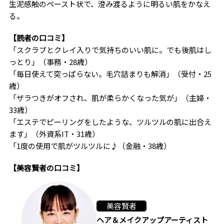
生泥感触のペースト状で、澄み渡るように明るい肌をかなえ
る。
【読者の口コミ】
「スクラブとクレイ入りで気持ちのいい肌に。でも後肌はし
っとり」（事務・28歳）
「毎日使えて突っぱらない。毛穴詰まりも解消」（受付・25
歳）
「ザラつきがオフされ、肌が柔らかくなった気が」（主婦・
33歳）
「エステでピーリングをしたような、ツルツルの肌に出合え
ます」（外資系IT・31歳）
「1度の使用で肌がツルツルに♪（金融・38歳）
【美容賢者の口コミ】
美容賢者
ヘア＆メイクアップアーティスト