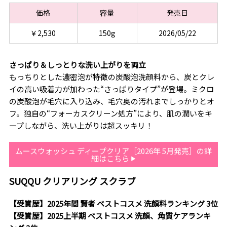
価格
容量
発売日
￥2,530
150g
2026/05/22
さっぱり＆しっとりな洗い上がりを両立
もっちりとした濃密泡が特徴の炭酸泡洗顔料から、炭とクレ
イの高い吸着力が加わった“さっぱりタイプ”が登場。ミクロ
の炭酸泡が毛穴に入り込み、毛穴奥の汚れまでしっかりとオ
フ。独自の“フォーカスクリーン処方”により、肌の潤いをキ
ープしながら、洗い上がりは超スッキリ！
ムースウォッシュ ディープクリア［2026年 5月発売］の詳
細はこちら
SUQQU クリアリング スクラブ
【受賞歴】2025年間 賢者 ベストコスメ 洗顔料ランキング 3位
【受賞歴】2025上半期 ベストコスメ 洗顔、角質ケアランキ