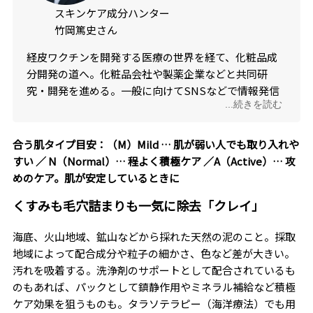
スキンケア成分ハンター
竹岡篤史さん
経皮ワクチンを開発する医療の世界を経て、化粧品成
分開発の道へ。化粧品会社や製薬企業などと共同研
究・開発を進める。一般に向けてSNSなどで情報発信
...続きを読む
も行っている。
合う肌タイプ目安：（M）Mild … 肌が弱い人でも取り入れや
すい ／ N（Normal）… 程よく積極ケア ／A（Active）… 攻
めのケア。肌が安定しているときに
くすみも毛穴詰まりも一気に除去「クレイ」
海底、火山地域、鉱山などから採れた天然の泥のこと。採取
地域によって配合成分や粒子の細かさ、色など差が大きい。
汚れを吸着する。洗浄剤のサポートとして配合されているも
のもあれば、パックとして鎮静作用やミネラル補給など積極
ケア効果を狙うものも。タラソテラピー（海洋療法）でも用