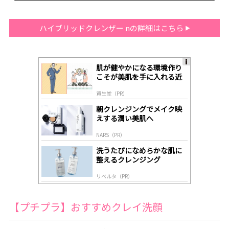
ハイブリッドクレンザー nの詳細はこちら
肌が健やかになる環境作り
A
こそが美肌を手に入れる近
ds
道
by
資生堂（PR）
lo
gl
朝クレンジングでメイク映
y
えする潤い美肌へ
NARS（PR）
洗うたびになめらかな肌に
整えるクレンジング
リベルタ（PR）
【プチプラ】おすすめクレイ洗顔