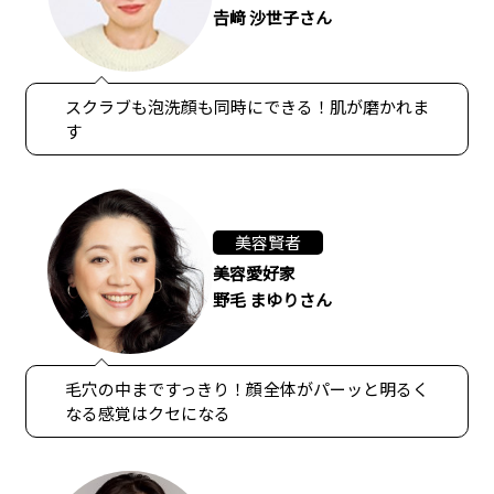
𠮷﨑 沙世子さん
スクラブも泡洗顔も同時にできる！肌が磨かれま
す
美容賢者
美容愛好家
野毛 まゆりさん
毛穴の中まですっきり！顔全体がパーッと明るく
なる感覚はクセになる