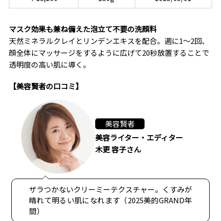
マスク効果も兼ね備えた泡立て不要の洗顔料
天然ミネラルクレイとリンデンエキスを配合。週に1～2回、
顔全体にマッサージをするように広げて20秒放置することで
透明度の高い肌に導く。
【美容賢者の口コミ】
美容賢者
美容ライター・エディター
木更 容子さん
ザラつかないクリーミーテクスチャー。くすみが
晴れて明るい肌になれます（2025美的GRAND年
間）