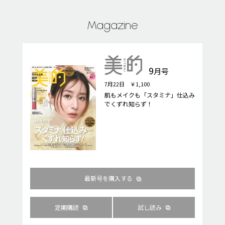
Magazine
9
月号
7月22日 ￥1,100
肌もメイクも「スタミナ」仕込み
でくずれ知らず！
最新号を購入する
定期購読
試し読み