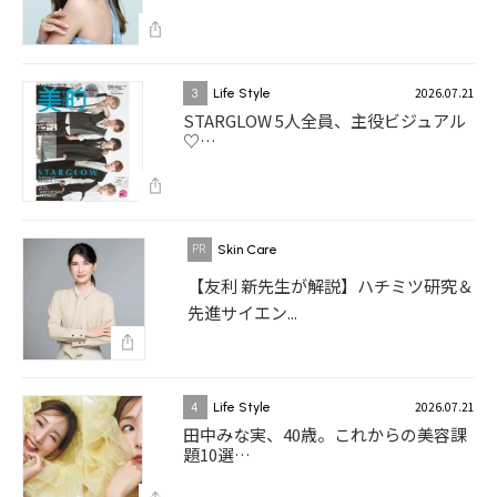
2026.07.21
3
Life Style
STARGLOW 5人全員、主役ビジュアル
♡…
Skin Care
【友利 新先生が解説】ハチミツ研究＆
先進サイエン...
2026.07.21
4
Life Style
田中みな実、40歳。これからの美容課
題10選…