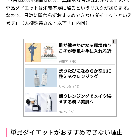
「3日なのか1週間なのか、具体的な日数はわかりませんが、
単品ダイエットは栄養不足に陥るというリスクがあります。
なので、日数に関わらずおすすめできないダイエットといえ
ます」（大柳珠美さん・以下「」内同）
肌が健やかになる環境作り
A
こそが美肌を手に入れる近
ds
道
by
資生堂（PR）
lo
gl
洗うたびになめらかな肌に
y
整えるクレンジング
リベルタ（PR）
朝クレンジングでメイク映
えする潤い美肌へ
NARS（PR）
単品ダイエットがおすすめできない理由