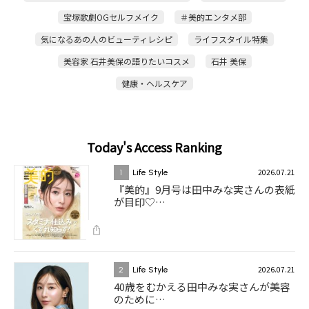
宝塚歌劇OGセルフメイク
＃美的エンタメ部
気になるあの人のビューティレシピ
ライフスタイル特集
美容家 石井美保の語りたいコスメ
石井 美保
健康・ヘルスケア
Today's Access Ranking
2026.07.21
1
Life Style
『美的』9月号は田中みな実さんの表紙
が目印♡…
2026.07.21
2
Life Style
40歳をむかえる田中みな実さんが美容
のために…