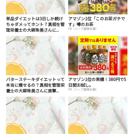
単品ダイエットは3日しか続け
アマゾン1位「このお茶ガチで
ちゃダメってホント？真相を管
す」噂のお茶
PR（ハーブ健康本舗）
理栄養士の大柳珠美さんに...
バターステーキダイエットって
アマゾン1位の実績！380円で5
本当に痩せるの？真相を管理栄
日間お試し。
PR（ハーブ健康本舗）
養士の大柳珠美さんに直撃...