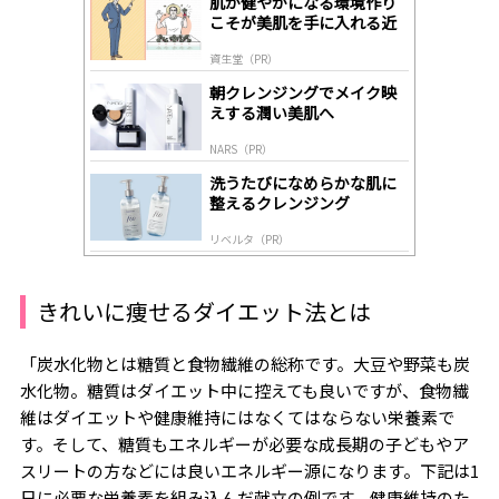
肌が健やかになる環境作り
A
こそが美肌を手に入れる近
ds
道
by
資生堂（PR）
lo
gl
朝クレンジングでメイク映
y
えする潤い美肌へ
NARS（PR）
洗うたびになめらかな肌に
整えるクレンジング
リベルタ（PR）
きれいに痩せるダイエット法とは
「炭水化物とは糖質と食物繊維の総称です。大豆や野菜も炭
水化物。糖質はダイエット中に控えても良いですが、食物繊
維はダイエットや健康維持にはなくてはならない栄養素で
す。そして、糖質もエネルギーが必要な成長期の子どもやア
スリートの方などには良いエネルギー源になります。下記は
1
日に必要な栄養素を組み込んだ献立の例です。健康維持のた