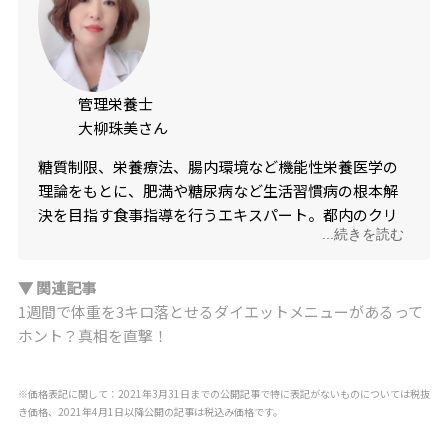
管理栄養士
大柳珠美さん
糖質制限、栄養療法、腸内環境など機能性栄養医学の
理論をもとに、肥満や糖尿病など生活習慣病の根本解
決を目指す食事指導を行うエキスパート。都内のクリ
...続きを読む
ニック（内科、心療内科、肥満外来）で食事指導を担
当。ダイエットジム「ライザップ」の食事ガイドブッ
ク監修。「糖質制限食その食べ方ではヤセません」
▼ 関連記事
（青春出版社）など著書多数。
1週間で体重を3キロ落とせるダイエットメニューがあるって
ホント？真相を直撃！
※価格表記に関して：2021年3月31日までの公開記事で特に表記がないものについては税抜
き価格、2021年4月1日以降公開の記事は税込み価格です。