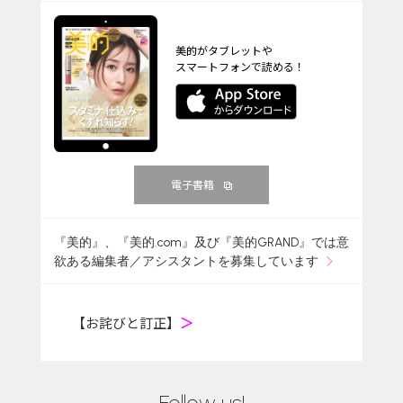
美的がタブレットや
スマートフォンで読める！
電子書籍
『美的』、『美的.com』及び『美的GRAND』では意
欲ある編集者／アシスタントを募集しています
【お詫びと訂正】
＞
Follow us!