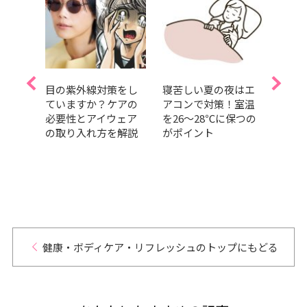
P】寝
目の紫外線対策をし
寝苦しい夏の夜はエ
【ク
すり
ていますか？ケアの
アコンで対策！室温
食べ
整え
必要性とアイウェア
を26～28℃に保つの
運動
D
の取り入れ方を解説
がポイント
は？e
ロー
はど
健康・ボディケア・リフレッシュのトップにもどる