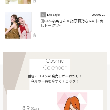
2026.07.21
5
Life Style
田中みな実さん×指原莉乃さんの仲良
しトーク♡…
Cosme
Calendar
話題のコスメの発売日が早わかり！
今月の一覧を今すぐチェック！
8.9
Sun